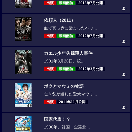
出演
動画配信
2013年7月公開
-
依頼人（2011）
血で真っ赤に染まったベッ...
出演
動画配信
2012年7月公開
-
カエル少年失踪殺人事件
1991年3月26日、統...
出演
動画配信
2012年3月公開
-
ボクとマウミの物語
亡き父が遺した愛犬マウミ...
出演
2011年11月公開
-
国家代表！？
1996年、韓国・全羅北...