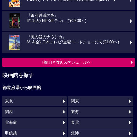
『銀河鉄道の夜』
8/11(火) NHK/Eテレにて(09:00～)
『風の谷のナウシカ』
8/14(金) 日本テレビ/金曜ロードショーにて(21:00〜)
映画TV放送スケジュールへ
映画館を探す
都道府県から映画館
東京
関東
関西
東海
北海道
東北
甲信越
北陸