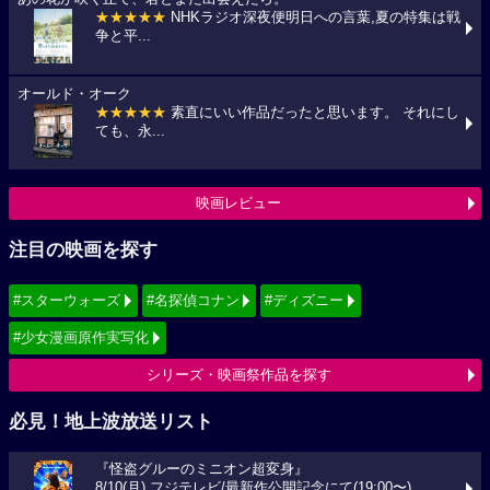
★★★★★
NHKラジオ深夜便明日への言葉,夏の特集は戦
争と平...
オールド・オーク
★★★★★
素直にいい作品だったと思います。 それにし
ても、永...
映画レビュー
注目の映画を探す
#スターウォーズ
#名探偵コナン
#ディズニー
#少女漫画原作実写化
シリーズ・映画祭作品を探す
必見！地上波放送リスト
『怪盗グルーのミニオン超変身』
8/10(月) フジテレビ/最新作公開記念にて(19:00〜)