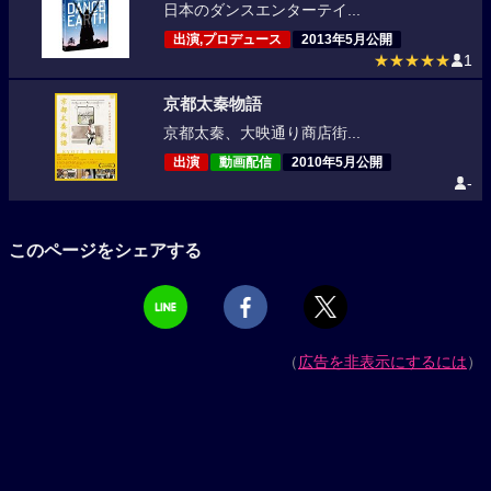
日本のダンスエンターテイ...
出演,プロデュース
2013年5月公開
★★★★★
1
京都太秦物語
京都太秦、大映通り商店街...
出演
動画配信
2010年5月公開
-
このページをシェアする
（
広告を非表示にするには
）