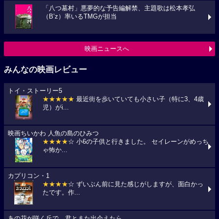
「八つ墓村」悪夢的な予告編解禁、主題歌は松本孝弘
（B’z）率いるTMGが担当
映画ニュースへ
みんなの映画レビュー
トイ・ストーリー5
★★★★★
最近街を歩いていても小さい子（特に3、4歳
児）がi...
映画ちいかわ 人魚の島のひみつ
★★★★
☆ 小6の子供と行きました。 セイレーンがめっち
ゃ怖か...
カプリコン・1
★★★★
☆ ずいぶん前に見た感じがしますが、面白かっ
たです。作...
あの花が咲く丘で、君とまた出会えたら。