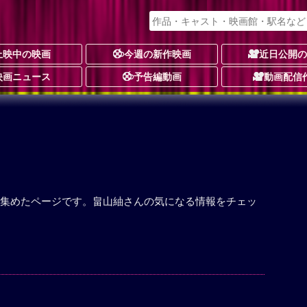
上映中の映画
今週の新作映画
近日公開
映画ニュース
予告編動画
動画配信
集めたページです。畠山紬さんの気になる情報をチェッ