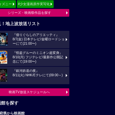
ィズニー
#少女漫画原作実写化
シリーズ・映画祭作品を探す
見！地上波放送リスト
『借りぐらしのアリエッティ』
8/7(金) 日本テレビ/金曜ロードショ
ーにて(21:00〜)
『怪盗グルーのミニオン超変身』
8/10(月) フジテレビ/最新作公開記
念にて(19:00〜)
『銀河鉄道の夜』
8/11(火) NHK/Eテレにて(09:00～)
映画TV放送スケジュールへ
画館を探す
府県から映画館