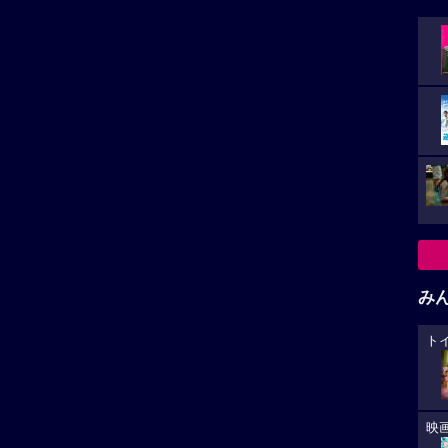
み
ト
映