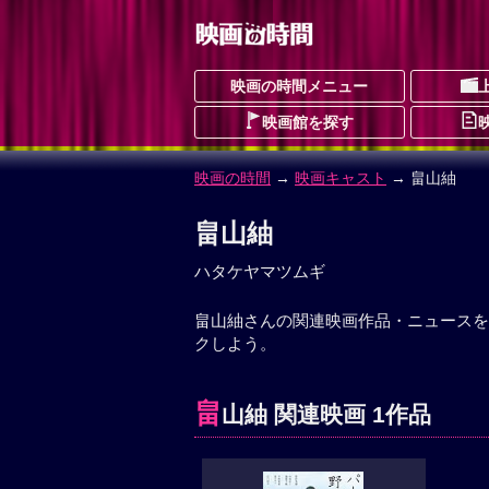
映画の時間メニュー
映画館を探す
映画の時間
→
映画キャスト
→ 畠山紬
畠山紬
ハタケヤマツムギ
畠山紬さんの関連映画作品・ニュースを
クしよう。
畠
山紬 関連映画 1作品