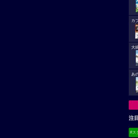
カ
大
あ
注
#ス