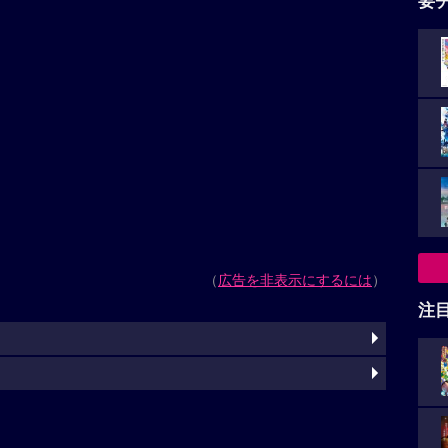
要
（
広告を非表示にするには
）
注