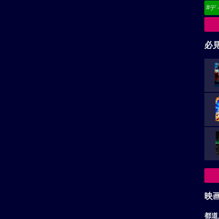
#デ
必
映
都道