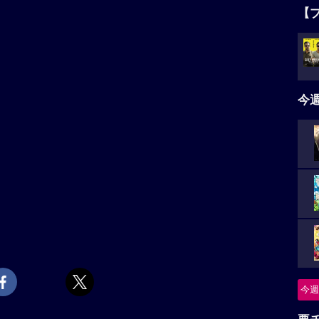
【
今
今週