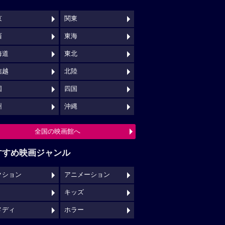
京
関東
西
東海
海道
東北
信越
北陸
国
四国
州
沖縄
全国の映画館へ
すすめ映画ジャンル
クション
アニメーション
キッズ
メディ
ホラー