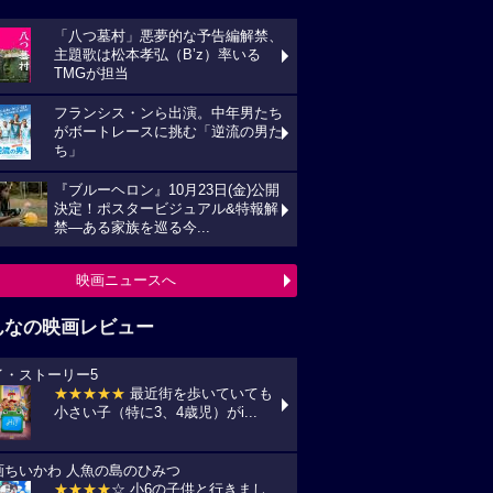
「八つ墓村」悪夢的な予告編解禁、
主題歌は松本孝弘（B’z）率いる
TMGが担当
フランシス・ンら出演。中年男たち
がボートレースに挑む「逆流の男た
ち」
『ブルーヘロン』10月23日(金)公開
決定！ポスタービジュアル&特報解
禁―ある家族を巡る今...
映画ニュースへ
んなの映画レビュー
イ・ストーリー5
★★★★★
最近街を歩いていても
小さい子（特に3、4歳児）がi...
画ちいかわ 人魚の島のひみつ
★★★★
☆ 小6の子供と行きまし