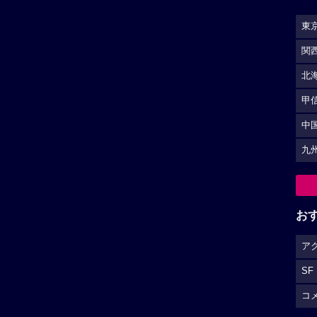
東
関
北
甲
中
九
お
ア
SF
コ