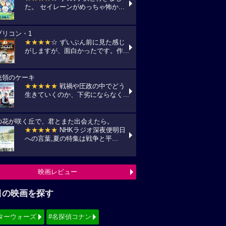
た。 セイレーンがめっちゃ怖か...
プリコン・1
★★★★
☆ ずいぶん前に見た感じ
がしますが、面白かったです。作...
統領のケーキ
★★★★★
戦禍や圧政の中でどう
生きていくのか、下劣にならなく...
の花が咲く丘で、君とまた出会えたら。
★★★★★
NHKラジオ深夜便明日
への言葉,夏の特集は戦争と平...
映画レビュー
目の映画を探す
ターウォーズ
#名探偵コナン