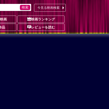
今見る映画検索
の映画
映画ランキング
作品
レビューを読む