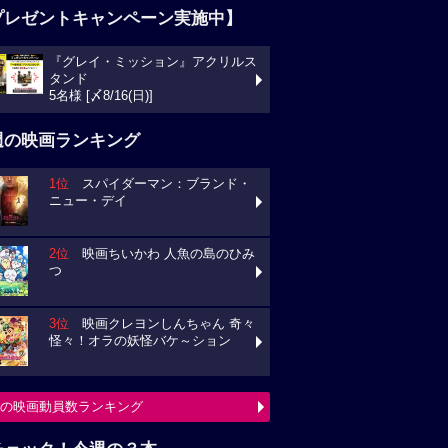
プレゼントキャンペーン実施中】
『グレイ・ミッション』アクリルス
タンド
5名様 [〆8/16(日)]
週の映画ランキング
1位
スパイダーマン：ブランド・
ニュー・デイ
2位
映画ちいかわ 人魚の島のひみ
つ
3位
映画クレヨンしんちゃん 奇々
怪々！オラの妖怪バケ～ション
の映画動員数ランキング