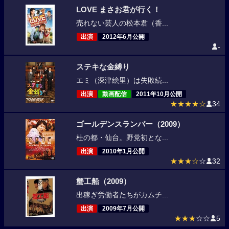
LOVE まさお君が行く！
売れない芸人の松本君（香...
出演
2012年6月公開
-
ステキな金縛り
エミ（深津絵里）は失敗続...
出演
動画配信
2011年10月公開
★★★★☆
34
ゴールデンスランバー（2009）
杜の都・仙台。野党初とな...
出演
2010年1月公開
★★★☆
☆
32
蟹工船（2009）
出稼ぎ労働者たちがカムチ...
出演
2009年7月公開
★★★
☆☆
5