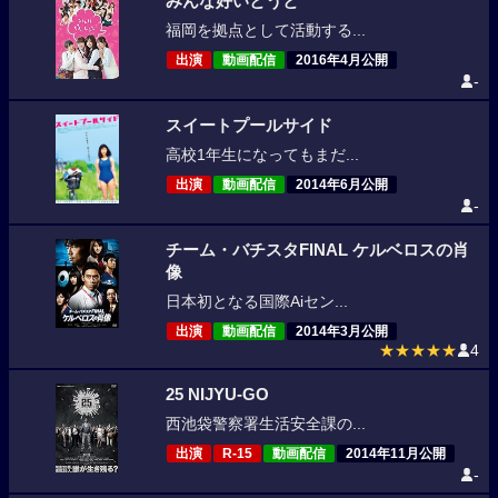
みんな好いとうと
福岡を拠点として活動する...
出演
動画配信
2016年4月公開
-
スイートプールサイド
高校1年生になってもまだ...
出演
動画配信
2014年6月公開
-
チーム・バチスタFINAL ケルベロスの肖
像
日本初となる国際Aiセン...
出演
動画配信
2014年3月公開
★★★★★
4
25 NIJYU-GO
西池袋警察署生活安全課の...
出演
R-15
動画配信
2014年11月公開
-