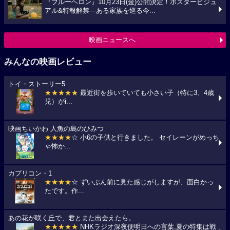
『ブルーヘロン』10月23日(金)公開決定！ポスタービジュ
アル&特報解禁―ある家族を巡る今...
映画ニュースへ
みんなの映画レビュー
トイ・ストーリー5
★★★★★
最近街を歩いていても小さい子（特に3、4歳
児）がi...
映画ちいかわ 人魚の島のひみつ
★★★★
☆ 小6の子供と行きました。 セイレーンがめっち
ゃ怖か...
カプリコン・1
★★★★
☆ ずいぶん前に見た感じがしますが、面白かっ
たです。作...
あの花が咲く丘で、君とまた出会えたら。
★★★★★
NHKラジオ深夜便明日への言葉,夏の特集は戦