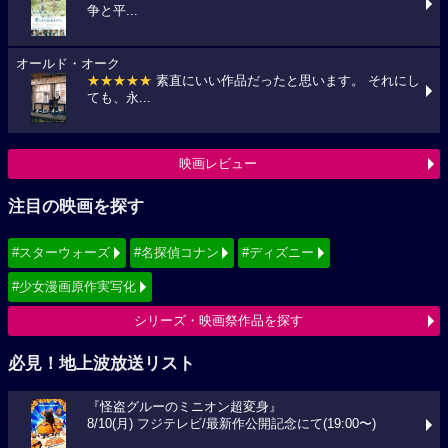
争と平...
オールド・オーク
★★★★★
素直にいい作品だったと思います。 それにし
ても、永...
映画レビュー
注目の映画を探す
#スターウォーズ
#名探偵コナン
#ディズニー
#少女漫画原作実写化
シリーズ・映画祭作品を探す
必見！地上波放送リスト
『怪盗グルーのミニオン超変身』
8/10(月) フジテレビ/最新作公開記念にて(19:00〜)