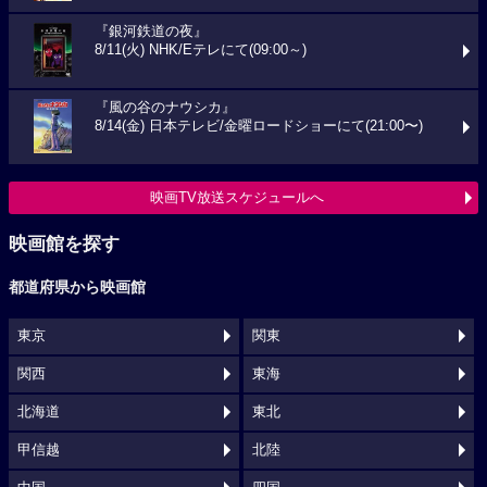
『銀河鉄道の夜』
8/11(火) NHK/Eテレにて(09:00～)
『風の谷のナウシカ』
8/14(金) 日本テレビ/金曜ロードショーにて(21:00〜)
映画TV放送スケジュールへ
映画館を探す
都道府県から映画館
東京
関東
関西
東海
北海道
東北
甲信越
北陸