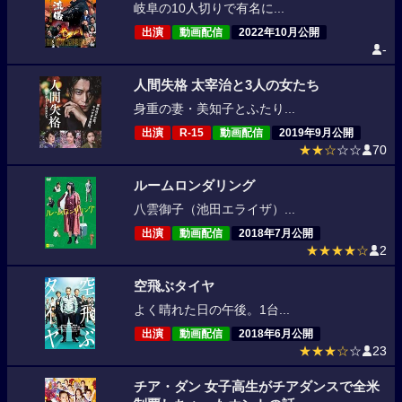
岐阜の10人切りで有名に...
出演
動画配信
2022年10月公開
-
人間失格 太宰治と3人の女たち
身重の妻・美知子とふたり...
出演
R-15
動画配信
2019年9月公開
★★☆
☆☆
70
ルームロンダリング
八雲御子（池田エライザ）...
出演
動画配信
2018年7月公開
★★★★☆
2
空飛ぶタイヤ
よく晴れた日の午後。1台...
出演
動画配信
2018年6月公開
★★★☆
☆
23
チア・ダン 女子高生がチアダンスで全米