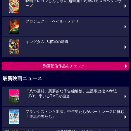
映画クレヨンしんちゃん 超華麗！灼熱のカスカベダンサ
ーズ
プロジェクト・ヘイル・メアリー
キングダム 大将軍の帰還
動画配信作品をチェック
最新映画ニュース
「八つ墓村」悪夢的な予告編解禁、主題歌は松本孝弘
（B’z）率いるTMGが担当
フランシス・ンら出演。中年男たちがボートレースに挑む
「逆流の男たち」