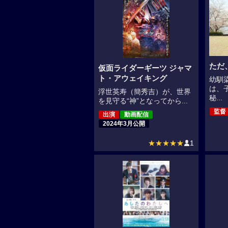
ただ
仮面ライダーギーツ ジャマ
ト・アウェイキング
幼馴
は、
浮世英寿（簡秀吉）が、世界
秘...
を見守る“神”となってから...
監督
出演
動画配信
2024年3月公開
★★★★★
1