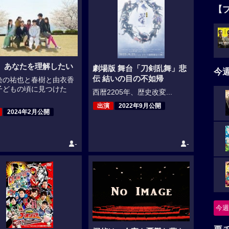
【
、あなたを理解したい
劇場版 舞台「刀剣乱舞」悲
今
伝 結いの目の不如帰
染の祐也と春樹と由衣香
子どもの頃に見つけた
西暦2205年、歴史改変...
出演
2022年9月公開
2024年2月公開
-
-
今週