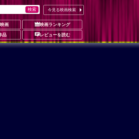
今見る映画検索
の映画
映画ランキング
作品
レビューを読む