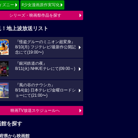
ィズニー
#少女漫画原作実写化
シリーズ・映画祭作品を探す
見！地上波放送リスト
『怪盗グルーのミニオン超変身』
8/10(月) フジテレビ/最新作公開記
念にて(19:00〜)
『銀河鉄道の夜』
8/11(火) NHK/Eテレにて(09:00～)
『風の谷のナウシカ』
8/14(金) 日本テレビ/金曜ロードシ
ョーにて(21:00〜)
映画TV放送スケジュールへ
画館を探す
府県から映画館