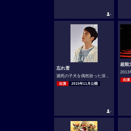
-
超能
忘れ雪
201
瀕死の子犬を偶然拾った深...
出演
出演
2015年11月公開
-