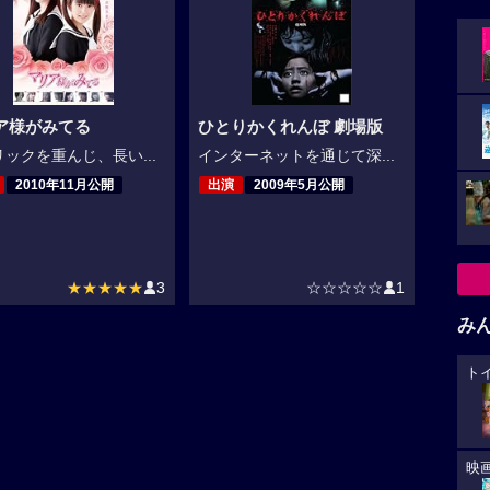
ア様がみてる
ひとりかくれんぼ 劇場版
ックを重んじ、長い...
インターネットを通じて深...
2010年11月公開
出演
2009年5月公開
★★★★★
3
☆☆☆☆☆
1
み
ト
映