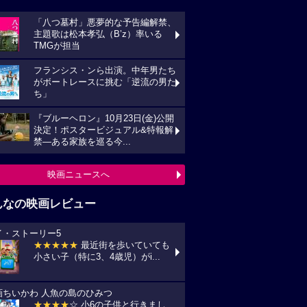
「八つ墓村」悪夢的な予告編解禁、
主題歌は松本孝弘（B’z）率いる
TMGが担当
フランシス・ンら出演。中年男たち
がボートレースに挑む「逆流の男た
ち」
『ブルーヘロン』10月23日(金)公開
決定！ポスタービジュアル&特報解
禁―ある家族を巡る今...
映画ニュースへ
んなの映画レビュー
イ・ストーリー5
★★★★★
最近街を歩いていても
小さい子（特に3、4歳児）がi...
画ちいかわ 人魚の島のひみつ
★★★★
☆ 小6の子供と行きまし