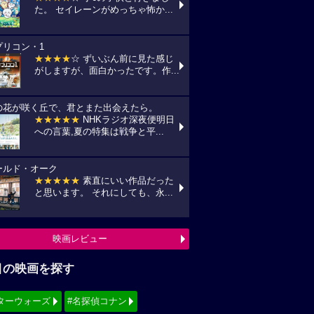
た。 セイレーンがめっちゃ怖か...
プリコン・1
★★★★
☆ ずいぶん前に見た感じ
がしますが、面白かったです。作...
の花が咲く丘で、君とまた出会えたら。
★★★★★
NHKラジオ深夜便明日
への言葉,夏の特集は戦争と平...
ールド・オーク
★★★★★
素直にいい作品だった
と思います。 それにしても、永...
映画レビュー
目の映画を探す
ターウォーズ
#名探偵コナン