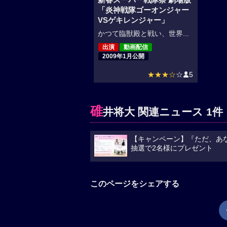
「炎神戦隊ゴーオンジャー
VSゲキレンジャー」
かつて臨獣殿と戦い、世界...
出演
動画配信
2009年1月公開
★★★☆
☆
5
碓
井将大 関連ニュース 1件
【キャンペーン】『ただ、あな
抽選で2名様にプレゼント
このページをシェアする