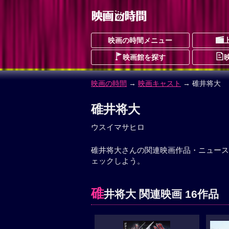
映画の時間メニュー
映画館を探す
映画の時間
→
映画キャスト
→ 碓井将大
碓井将大
ウスイマサヒロ
碓井将大さんの関連映画作品・ニュース
ェックしよう。
碓
井将大 関連映画 16作品