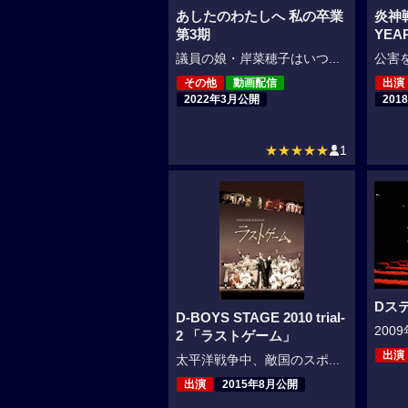
あしたのわたしへ 私の卒業
炎神
第3期
YEA
議員の娘・岸菜穂子はいつ...
公害を
その他
動画配信
出演
2022年3月公開
201
★★★★★
1
Dステ
D-BOYS STAGE 2010 trial-
200
2 「ラストゲーム」
出演
太平洋戦争中、敵国のスポ...
出演
2015年8月公開