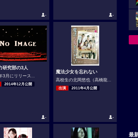
-
-
力研究部の3人
魔法少女を忘れない
3年3月にリリース...
高校生の北岡悠也（高橋龍...
2014年12月公開
出演
2011年4月公開
-
-
最