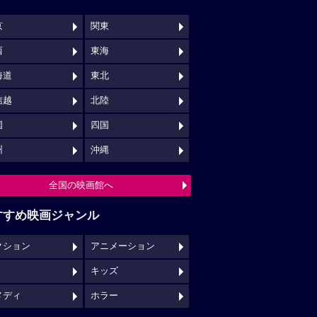
京
関東
西
東海
海道
東北
信越
北陸
国
四国
州
沖縄
全国の映画館へ
すすめ映画ジャンル
クション
アニメーション
キッズ
メディ
ホラー