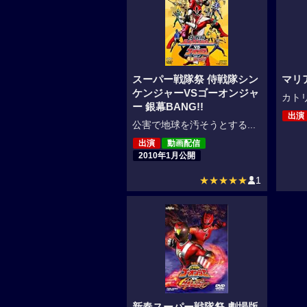
スーパー戦隊祭 侍戦隊シン
マリ
ケンジャーVSゴーオンジャ
カトリ
ー 銀幕BANG!!
出演
公害で地球を汚そうとする...
出演
動画配信
2010年1月公開
★★★★★
1
新春スーパー戦隊祭 劇場版