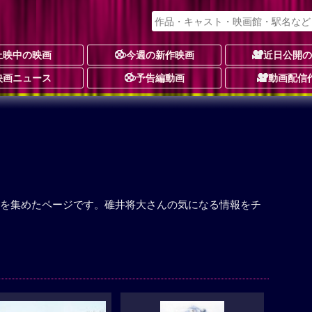
上映中の映画
今週の新作映画
近日公開
映画ニュース
予告編動画
動画配信
を集めたページです。碓井将大さんの気になる情報をチ