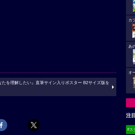
カ
あ
オ
たを理解したい』直筆サイン入りポスター B2サイズ版を
注
#ス