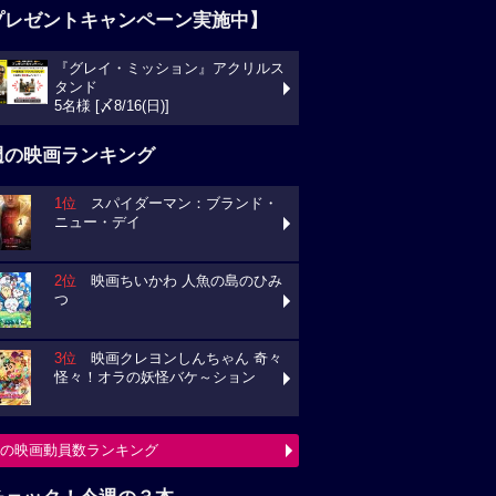
プレゼントキャンペーン実施中】
『グレイ・ミッション』アクリルス
タンド
5名様 [〆8/16(日)]
週の映画ランキング
1位
スパイダーマン：ブランド・
ニュー・デイ
2位
映画ちいかわ 人魚の島のひみ
つ
3位
映画クレヨンしんちゃん 奇々
怪々！オラの妖怪バケ～ション
の映画動員数ランキング