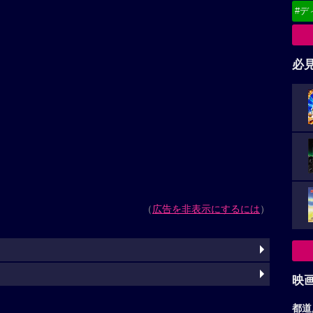
#デ
必
（
広告を非表示にするには
）
映
都道