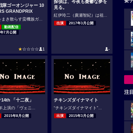
要
探偵は、今夜も憂鬱な夢を
戦隊ゴーオンジャー 10
見る。
RS GRANDPRIX
紅伊玲二（廣瀬智紀）は祖...
まき散らす蛮機族ガ...
出演
2017年3月公開
動画配信
8年7月公開
★
☆☆☆☆
1
-
注
14th 「十二夜」
チキンズダイナマイト
9年上演の「ヴェニ...
“チキンズダイナマイト”...
2015年8月公開
出演
2015年3月公開