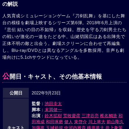
の解説
人気育成シミュレーションゲーム『刀剣乱舞』を基にした舞
台の模様を劇場上映するシリーズ第6弾。2018年6月上演の
『悲伝 結いの目の不如帰』を収録。歴史を守る刀剣男士たち
の戦いが激化の一途をたどる中、山姥切国広はある出陣先で
正体不明の敵と出会う。劇場スクリーンに合わせて再編集
し、Blu-ray/DVDとは異なるアングルを多数採用。音声も劇
場向けに5.1chサウンドになっている。
公
開日・キャスト、その他基本情報
公開日
2022年9月23日
監督
：
池田圭太
脚本
：
末満健一
出演
：
鈴木拡樹
荒牧慶彦
三津谷亮
椎名鯛造
和
田雅成
和田琢磨
健人
東啓介
川上将大
前山剛久
キャスト
加藤将
玉城裕規
中河内雅貴
碓井将大
井上象策