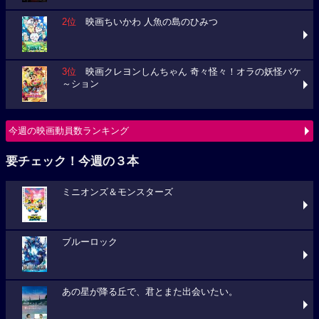
2位
映画ちいかわ 人魚の島のひみつ
3位
映画クレヨンしんちゃん 奇々怪々！オラの妖怪バケ
～ション
今週の映画動員数ランキング
要チェック！今週の３本
ミニオンズ＆モンスターズ
ブルーロック
あの星が降る丘で、君とまた出会いたい。