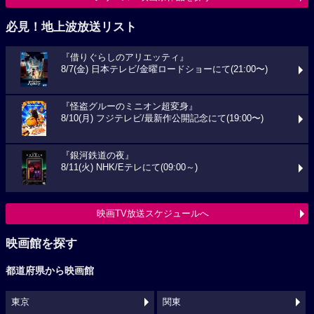
必見！地上波放送リスト
『借りぐらしのアリエッティ』
8/7(金) 日本テレビ/金曜ロードショーにて(21:00〜)
『怪盗グルーのミニオン超変身』
8/10(月) フジテレビ/最新作公開記念にて(19:00〜)
『銀河鉄道の夜』
8/11(火) NHK/Eテレにて(09:00～)
映画TV放送スケジュールへ
映画館を探す
都道府県から映画館
東京
関東