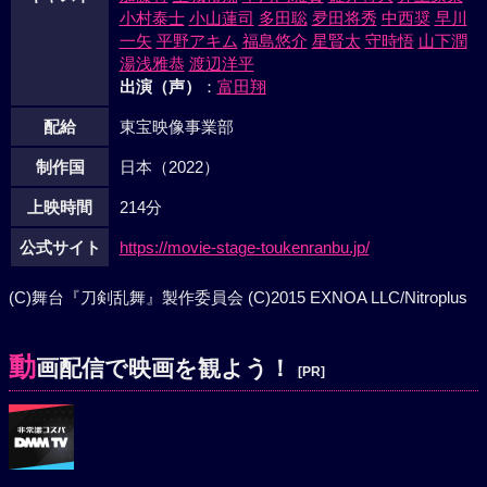
小村泰士
小山蓮司
多田聡
夛田将秀
中西奨
早川
一矢
平野アキム
福島悠介
星賢太
守時悟
山下潤
湯浅雅恭
渡辺洋平
出演（声）
：
富田翔
配給
東宝映像事業部
制作国
日本（2022）
上映時間
214分
公式サイト
https://movie-stage-toukenranbu.jp/
(C)舞台『刀剣乱舞』製作委員会 (C)2015 EXNOA LLC/Nitroplus
動
画配信で映画を観よう！
[PR]