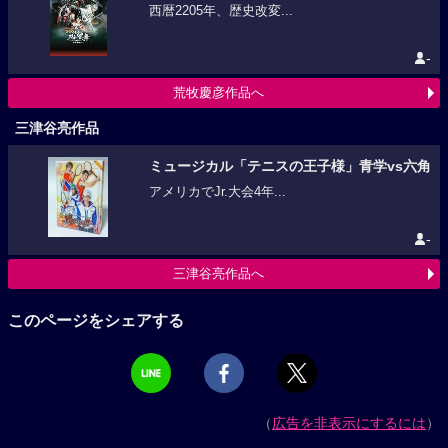
西暦2205年、歴史改変...
-
荒牧慶彦作品へ
三津谷亮作品
ミュージカル「テニスの王子様」青学vs六角
アメリカでJr.大会4年...
-
三津谷亮作品へ
このページをシェアする
（
広告を非表示にするには
）