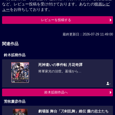
など、レビュー投稿を受け付けております。あなたの
映画レビ
ュー
をお待ちしております。
レビューを投稿する
最終更新日：2026-07-29 11:49:00
関連作品
鈴木拡樹作品
死神遣いの事件帖 月花奇譚
将軍家光の治世。墓場から...
-
鈴木拡樹作品へ
荒牧慶彦作品
劇場版 舞台「刀剣乱舞」維伝 朧の志士たち