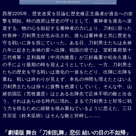
西暦2205年、歴史改変を目論む歴史修正主義者が過去への攻
撃を開始。時の政府は歴史の守りとして、審神者を過去へ派
遣する。物の心を励起する審神者の力により、刀剣に宿った
付喪神・刀剣男士が生み出され、彼らは審神者と共に歴史を
守る戦いに身を投じていった。ある日、刀剣男士たちは永禄
八年に起きた永禄の変へ出陣。戦国の世では、室町幕府第十
三代将軍・足利義輝（中河内雅貴）が三好義重や松永久通ら
の手により最期の時を迎えようとしていた。一方、刀剣男士
たちの歴史を守る戦いは激化の一途をたどり、出陣に出陣を
重ね、戦いは終わりが見えず、本丸の仲間も増えたとはいえ
刀剣男士たちは徐々に疲弊を色濃くしていく。そんな中、山
姥切国広（荒牧慶彦）はとある出陣先で正体不明の敵と出会
う。それはあらゆる時代に現れ、まるで刀剣男士と対等に戦
う力を得るために経験を積み重ねているように思えた。三日
月宗近（鈴木拡樹）はそんな敵と対峙し……。
「劇場版 舞台「刀剣乱舞」悲伝 結いの目の不如帰」