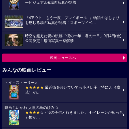
ービジュアル&場面写真が到着
『4アウト ─もう一度、プレイボール─』物語のはじまり
を感じる場面写真が到着！スポーツイベ...
時空を超えた愛の軌跡『僕の一年、君の一日』9月4日(金)
公開決定！場面写真一挙解禁
映画ニュースへ
みんなの映画レビュー
トイ・ストーリー5
★★★★★
最近街を歩いていても小さい子（特に3、4歳
児）がi...
映画ちいかわ 人魚の島のひみつ
★★★★
☆ 小6の子供と行きました。 セイレーンがめっち
ゃ怖か...