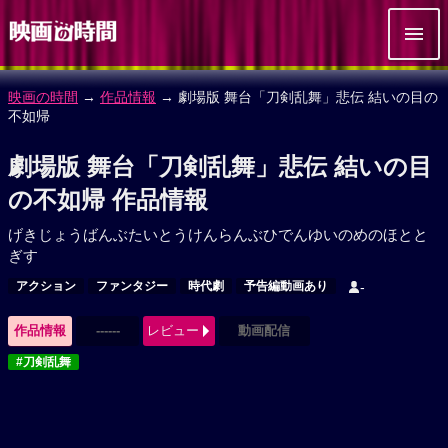
映画の時間
→
作品情報
→ 劇場版 舞台「刀剣乱舞」悲伝 結いの目の
不如帰
劇場版 舞台「刀剣乱舞」悲伝 結いの目
の不如帰 作品情報
げきじょうばんぶたいとうけんらんぶひでんゆいのめのほとと
ぎす
アクション
ファンタジー
時代劇
予告編動画あり
-
作品情報
------
レビュー
動画配信
#刀剣乱舞