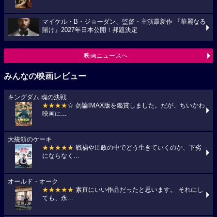
マイケル・B・ジョーダン、監督・主演最新作 『華麗なる
賭け』2027年日本公開！邦題決定
映画ニュースへ
みんなの映画レビュー
キングダム 魂の決戦
★★★★
☆ 勿論IMAX版を鑑賞しました。だが、ちいかわ
映画に...
大統領のケーキ
★★★★★
戦禍や圧政の中でどう生きていくのか、下劣
にならなく...
オールド・オーク
★★★★★
素直にいい作品だったと思います。 それにし
ても、永...