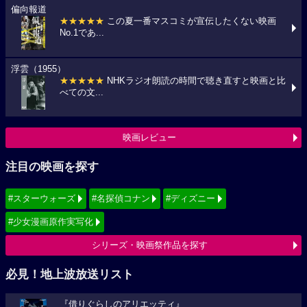
偏向報道
★★★★★
この夏一番マスコミが宣伝したくない映画
No.1であ...
浮雲（1955）
★★★★★
NHKラジオ朗読の時間で聴き直すと映画と比
べての文...
映画レビュー
注目の映画を探す
#スターウォーズ
#名探偵コナン
#ディズニー
#少女漫画原作実写化
シリーズ・映画祭作品を探す
必見！地上波放送リスト
『借りぐらしのアリエッティ』