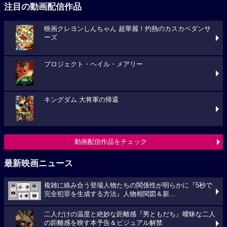
注目の動画配信作品
映画クレヨンしんちゃん 超華麗！灼熱のカスカベダンサ
ーズ
プロジェクト・ヘイル・メアリー
キングダム 大将軍の帰還
動画配信作品をチェック
最新映画ニュース
複雑に絡み合う登場人物たちの関係性が明らかに『5秒で
完全犯罪を生成する方法』人物相関図＆新...
二人だけの温度と絶妙な距離感『男ともだち』曖昧な二人
の距離感を映す本予告＆ビジュアル解禁