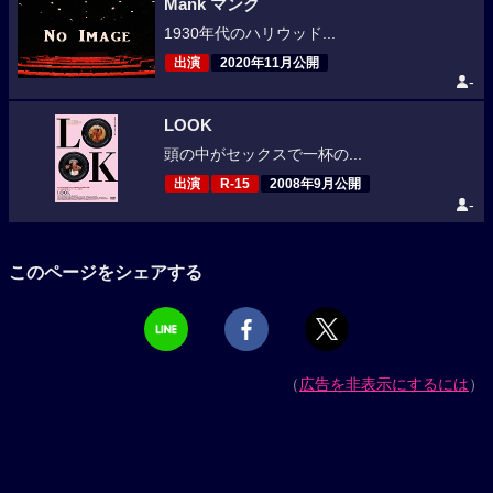
Mank マンク
1930年代のハリウッド...
出演
2020年11月公開
-
LOOK
頭の中がセックスで一杯の...
出演
R-15
2008年9月公開
-
このページをシェアする
（
広告を非表示にするには
）