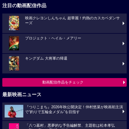
注目の動画配信作品
映画クレヨンしんちゃん 超華麗！灼熱のカスカベダンサ
ーズ
プロジェクト・ヘイル・メアリー
キングダム 大将軍の帰還
動画配信作品をチェック
最新映画ニュース
『つりこまち』2026年秋公開決定！仲村悠菜が映画初主演
で“釣りで五輪金メダル”を目指す
「八つ墓村」悪夢的な予告編解禁、主題歌は松本孝弘