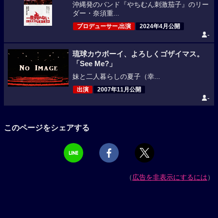
沖縄発のバンド『やちむん刺激茄子』のリー
ダー・奈須重...
プロデューサー,出演
2024年4月公開
-
琉球カウボーイ、よろしくゴザイマス。
「See Me?」
妹と二人暮らしの夏子（幸...
出演
2007年11月公開
-
このページをシェアする
（
広告を非表示にするには
）