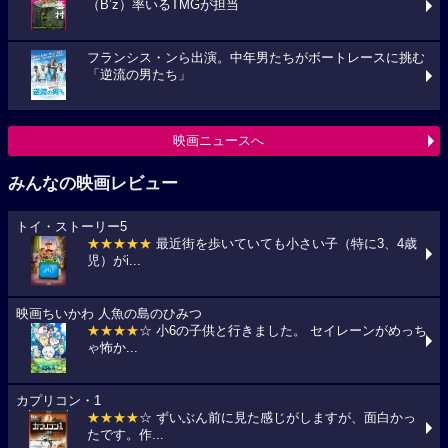
（B’z）率いるTMGが担当
フランシス・ンら出演。中年男たちがボートレースに挑む
「逆流の男たち」
映画ニュースへ
みんなの映画レビュー
トイ・ストーリー5
★★★★★
最近街を歩いていても小さい子（特に3、4歳
児）がi...
映画ちいかわ 人魚の島のひみつ
★★★★
☆ 小6の子供と行きました。 セイレーンがめっち
ゃ怖か...
カプリコン・1
★★★★
☆ ずいぶん前に見た感じがしますが、面白かっ
たです。作...