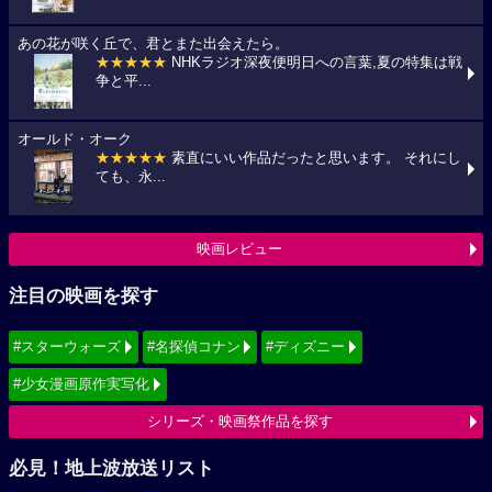
あの花が咲く丘で、君とまた出会えたら。
★★★★★
NHKラジオ深夜便明日への言葉,夏の特集は戦
争と平...
オールド・オーク
★★★★★
素直にいい作品だったと思います。 それにし
ても、永...
映画レビュー
注目の映画を探す
#スターウォーズ
#名探偵コナン
#ディズニー
#少女漫画原作実写化
シリーズ・映画祭作品を探す
必見！地上波放送リスト