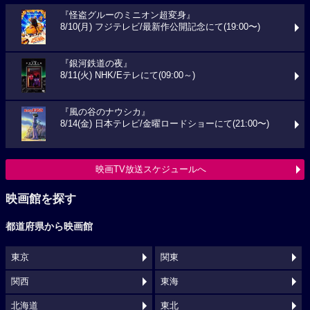
『怪盗グルーのミニオン超変身』
8/10(月) フジテレビ/最新作公開記念にて(19:00〜)
『銀河鉄道の夜』
8/11(火) NHK/Eテレにて(09:00～)
『風の谷のナウシカ』
8/14(金) 日本テレビ/金曜ロードショーにて(21:00〜)
映画TV放送スケジュールへ
映画館を探す
都道府県から映画館
東京
関東
関西
東海
北海道
東北