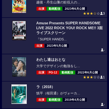
越後・丹生山藩の鮭役人の...
出演
動画配信
2023年6月公開
★★★☆
☆
3
Amuse Presents SUPER HANDSOME
LIVE 2022 ROCK YOU! ROCK ME!! 3面
ライブスクリーン
『SUPER HANDS...
出演
2023年5月公開
-
わたし達はおとな
大学でデザインの勉強をし...
出演
PG-12
動画配信
2022年6月公開
★★★
☆☆
1
ラ（2018）
慎平（桜田通）がヴォーカ...
出演
動画配信
2019年4月公開
-