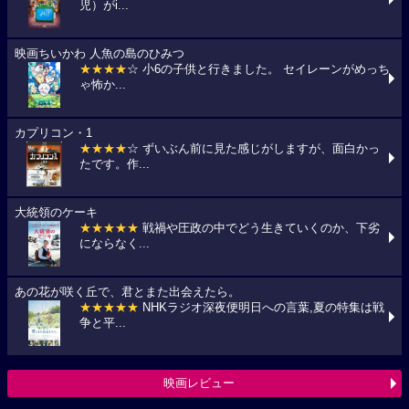
児）がi...
映画ちいかわ 人魚の島のひみつ
★★★★
☆ 小6の子供と行きました。 セイレーンがめっち
ゃ怖か...
カプリコン・1
★★★★
☆ ずいぶん前に見た感じがしますが、面白かっ
たです。作...
大統領のケーキ
★★★★★
戦禍や圧政の中でどう生きていくのか、下劣
にならなく...
あの花が咲く丘で、君とまた出会えたら。
★★★★★
NHKラジオ深夜便明日への言葉,夏の特集は戦
争と平...
映画レビュー