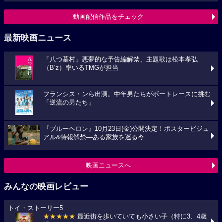
動画配信作品をチェック
最新映画ニュース
「八つ墓村」悪夢的な予告編解禁、主題歌は松本孝弘
（B’z）率いるTMGが担当
フランシス・ンら出演。中年男たちがボートレースに挑む
「逆流の男たち」
『ブルーヘロン』10月23日(金)公開決定！ポスタービジュ
アル&特報解禁―ある家族を巡る今...
映画ニュースへ
みんなの映画レビュー
トイ・ストーリー5
★★★★★
最近街を歩いていても小さい子（特に3、4歳