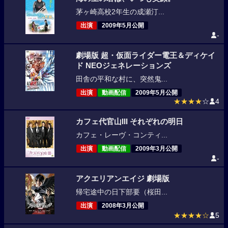
茅ヶ崎高校2年生の成瀬汀...
出演
2009年5月公開
-
劇場版 超・仮面ライダー電王＆ディケイ
ド NEOジェネレーションズ
田舎の平和な村に、突然鬼...
出演
動画配信
2009年5月公開
★★★★
☆
4
カフェ代官山III それぞれの明日
カフェ・レーヴ・コンティ...
出演
動画配信
2009年3月公開
-
アクエリアンエイジ 劇場版
帰宅途中の日下部要（桜田...
出演
2008年3月公開
★★★★☆
5