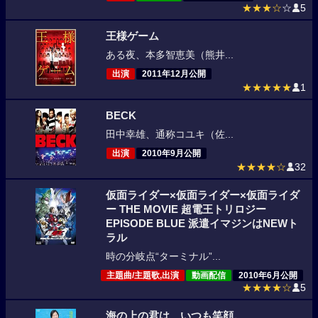
★★★☆
☆
5
王様ゲーム
ある夜、本多智恵美（熊井...
出演
2011年12月公開
★★★★★
1
BECK
田中幸雄、通称コユキ（佐...
出演
2010年9月公開
★★★★☆
32
仮面ライダー×仮面ライダー×仮面ライダ
ー THE MOVIE 超電王トリロジー
EPISODE BLUE 派遣イマジンはNEWト
ラル
時の分岐点“ターミナル”...
主題曲/主題歌,出演
動画配信
2010年6月公開
★★★★☆
5
海の上の君は、いつも笑顔。