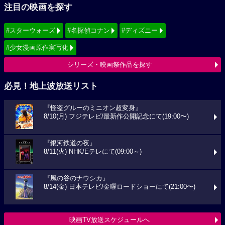
注目の映画を探す
#スターウォーズ
#名探偵コナン
#ディズニー
#少女漫画原作実写化
シリーズ・映画祭作品を探す
必見！地上波放送リスト
『怪盗グルーのミニオン超変身』
8/10(月) フジテレビ/最新作公開記念にて(19:00〜)
『銀河鉄道の夜』
8/11(火) NHK/Eテレにて(09:00～)
『風の谷のナウシカ』
8/14(金) 日本テレビ/金曜ロードショーにて(21:00〜)
映画TV放送スケジュールへ