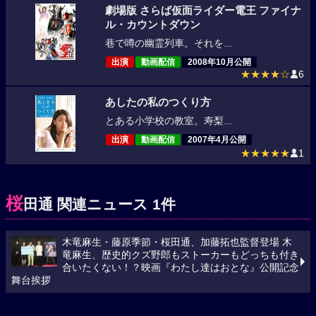
劇場版 さらば仮面ライダー電王 ファイナ
ル・カウントダウン
巷で噂の幽霊列車。それを...
出演
動画配信
2008年10月公開
★★★★☆
6
あしたの私のつくり方
とある小学校の教室。寿梨...
出演
動画配信
2007年4月公開
★★★★★
1
桜
田通 関連ニュース 1件
木竜麻生・藤原季節・桜田通、加藤拓也監督登場 木
竜麻生、歴史的クズ野郎もストーカーもどっちも付き
合いたくない！？映画『わたし達はおとな』公開記念
舞台挨拶