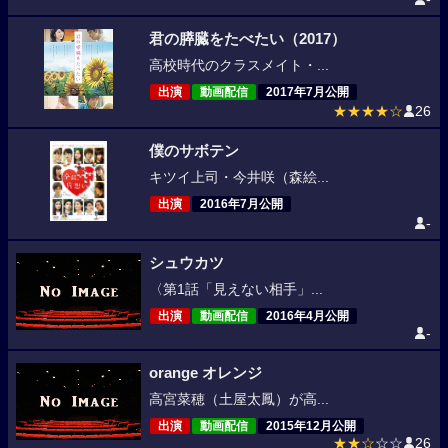
君の膵臓をたべたい（2017）
高校時代のクラスメイト・...
出演
動画配信
2017年7月公開
★★★★☆
26
僕のサボテン
キツイ上司・今井咲（森絵...
出演
2016年7月公開
-
シュウカツ
〈第1話「見えない相手」...
出演
動画配信
2016年4月公開
-
orange オレンジ
高宮菜穂（土屋太鳳）が高...
出演
動画配信
2015年12月公開
★★☆
☆☆
26