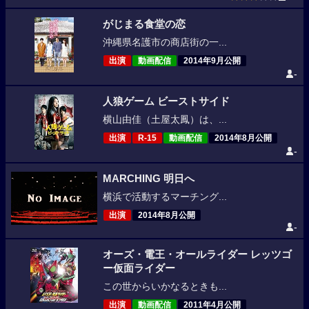
がじまる食堂の恋
沖縄県名護市の商店街の一...
出演
動画配信
2014年9月公開
-
人狼ゲーム ビーストサイド
横山由佳（土屋太鳳）は、...
出演
R-15
動画配信
2014年8月公開
-
MARCHING 明日へ
横浜で活動するマーチング...
出演
2014年8月公開
-
オーズ・電王・オールライダー レッツゴ
ー仮面ライダー
この世からいかなるときも...
出演
動画配信
2011年4月公開