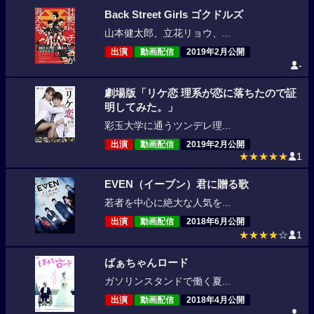
Back Street Girls ゴクドルズ
山本健太郎、立花リョウ、...
出演
動画配信
2019年2月公開
-
劇場版「リケ恋 理系が恋に落ちたので証
明してみた。」
彩玉大学に通うツンデレ理...
出演
動画配信
2019年2月公開
★★★★★
1
EVEN（イーブン）君に贈る歌
若者を中心に絶大な人気を...
出演
動画配信
2018年6月公開
★★★★
☆
1
ばぁちゃんロード
ガソリンスタンドで働く夏...
出演
動画配信
2018年4月公開
-