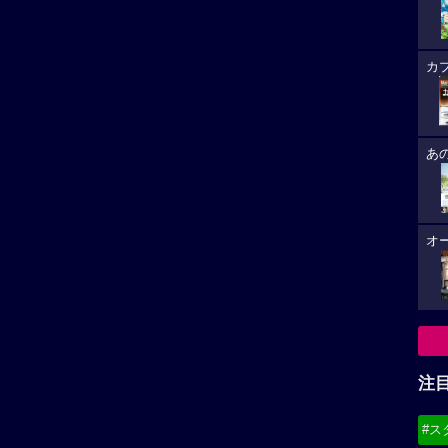
カ
あ
オ
注
#ス