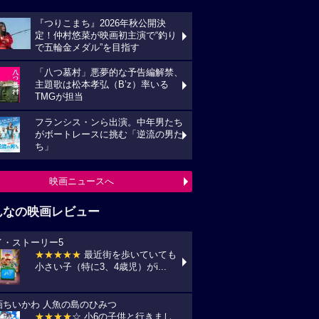
『つりこまち』2026年秋公開決
定！仲村悠菜が映画初主演で“釣り
で五輪金メダル”を目指す
「八つ墓村」悪夢的な予告編解禁、
主題歌は松本孝弘（B’z）率いる
TMGが担当
フランシス・ンら出演。中年男たち
がボートレースに挑む「逆流の男た
ち」
映画ニュースへ
んなの映画レビュー
イ・ストーリー5
★★★★★
最近街を歩いていても
小さい子（特に3、4歳児）がi...
画ちいかわ 人魚の島のひみつ
★★★★
☆ 小6の子供と行きまし