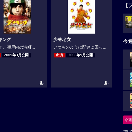
【
キング
少林老女
今
0年、瀬戸内の港町...
いつものように配達に回っ...
2009年3月公開
出演
2008年5月公開
-
-
今週