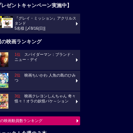
プレゼントキャンペーン実施中】
『グレイ・ミッション』アクリルス
タンド
5名様 [〆8/16(日)]
週の映画ランキング
1位
スパイダーマン：ブランド・
ニュー・デイ
2位
映画ちいかわ 人魚の島のひみ
つ
3位
映画クレヨンしんちゃん 奇々
怪々！オラの妖怪バケ～ション
の映画動員数ランキング