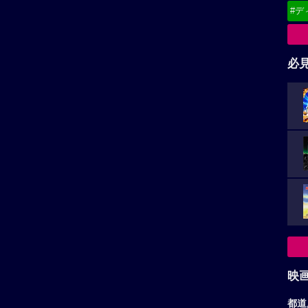
#デ
必
映
都道