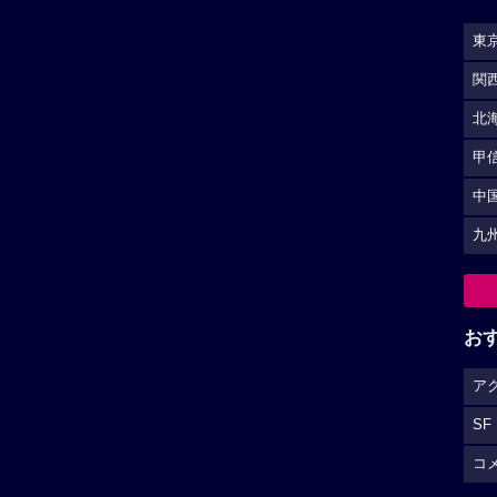
東
関
北
甲
中
九
お
ア
SF
コ