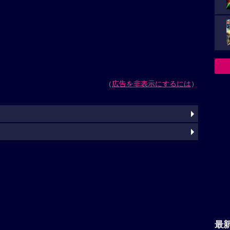
（
広告を非表示にするには
）
最