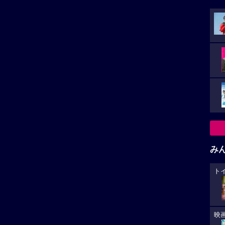
み
ト
映