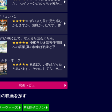
た。 セイレーンがめっちゃ怖か...
プリコン・1
★★★★
☆ ずいぶん前に見た感じ
がしますが、面白かったです。作...
の花が咲く丘で、君とまた出会えたら。
★★★★★
NHKラジオ深夜便明日
への言葉,夏の特集は戦争と平...
ールド・オーク
★★★★★
素直にいい作品だった
と思います。 それにしても、永...
映画レビュー
目の映画を探す
ターウォーズ
#名探偵コナン