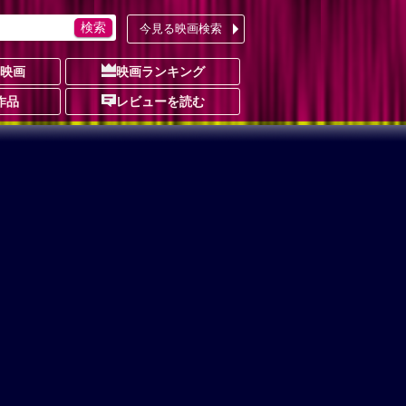
今見る映画検索
の映画
映画ランキング
作品
レビューを読む