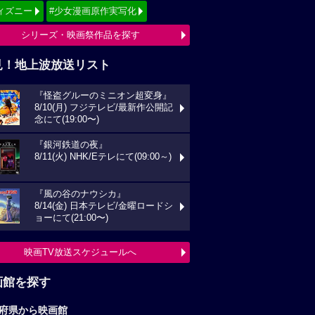
ィズニー
#少女漫画原作実写化
シリーズ・映画祭作品を探す
見！地上波放送リスト
『怪盗グルーのミニオン超変身』
8/10(月) フジテレビ/最新作公開記
念にて(19:00〜)
『銀河鉄道の夜』
8/11(火) NHK/Eテレにて(09:00～)
『風の谷のナウシカ』
8/14(金) 日本テレビ/金曜ロードシ
ョーにて(21:00〜)
映画TV放送スケジュールへ
画館を探す
府県から映画館