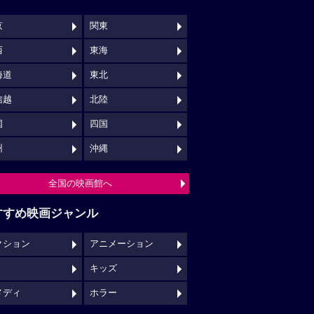
京
関東
西
東海
海道
東北
信越
北陸
国
四国
州
沖縄
全国の映画館へ
すすめ映画ジャンル
クション
アニメーション
キッズ
メディ
ホラー