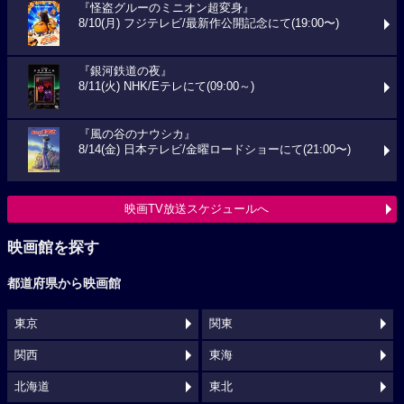
『怪盗グルーのミニオン超変身』
8/10(月) フジテレビ/最新作公開記念にて(19:00〜)
『銀河鉄道の夜』
8/11(火) NHK/Eテレにて(09:00～)
『風の谷のナウシカ』
8/14(金) 日本テレビ/金曜ロードショーにて(21:00〜)
映画TV放送スケジュールへ
映画館を探す
都道府県から映画館
東京
関東
関西
東海
北海道
東北