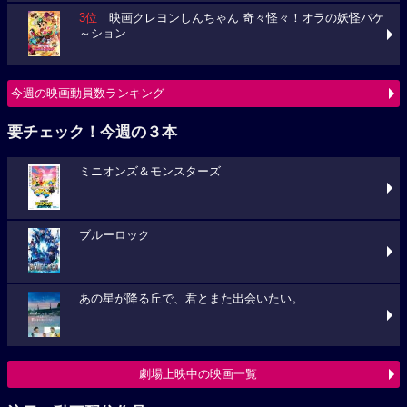
3位
映画クレヨンしんちゃん 奇々怪々！オラの妖怪バケ
～ション
今週の映画動員数ランキング
要チェック！今週の３本
ミニオンズ＆モンスターズ
ブルーロック
あの星が降る丘で、君とまた出会いたい。
劇場上映中の映画一覧