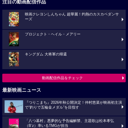
注目の動画配信作品
映画クレヨンしんちゃん 超華麗！灼熱のカスカベダンサ
ーズ
プロジェクト・ヘイル・メアリー
キングダム 大将軍の帰還
動画配信作品をチェック
最新映画ニュース
『つりこまち』2026年秋公開決定！仲村悠菜が映画初主演
で“釣りで五輪金メダル”を目指す
「八つ墓村」悪夢的な予告編解禁、主題歌は松本孝弘
（B’z）率いるTMGが担当