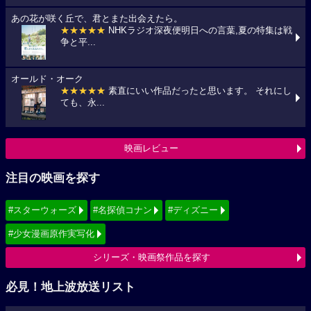
あの花が咲く丘で、君とまた出会えたら。
★★★★★
NHKラジオ深夜便明日への言葉,夏の特集は戦
争と平...
オールド・オーク
★★★★★
素直にいい作品だったと思います。 それにし
ても、永...
映画レビュー
注目の映画を探す
#スターウォーズ
#名探偵コナン
#ディズニー
#少女漫画原作実写化
シリーズ・映画祭作品を探す
必見！地上波放送リスト