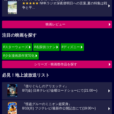
★★★★★
NHKラジオ深夜便明日への言葉,夏の特集は戦
争と平...
映画レビュー
注目の映画を探す
#スターウォーズ
#名探偵コナン
#ディズニー
#少女漫画原作実写化
シリーズ・映画祭作品を探す
必見！地上波放送リスト
『借りぐらしのアリエッティ』
8/7(金) 日本テレビ/金曜ロードショーにて(21:00〜)
『怪盗グルーのミニオン超変身』
8/10(月) フジテレビ/最新作公開記念にて(19:00〜)