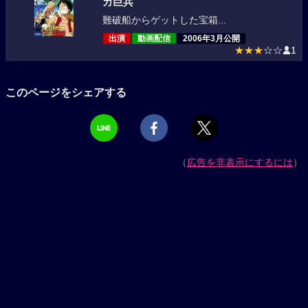
カ巨兵
難破船からゲットした宝箱...
出演
動画配信
2006年3月公開
★★★
☆☆
1
このページをシェアする
（
広告を非表示にするには
）