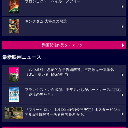
プロジェクト・ヘイル・メアリー
キングダム 大将軍の帰還
動画配信作品をチェック
最新映画ニュース
「八つ墓村」悪夢的な予告編解禁、主題歌は松本孝弘
（B’z）率いるTMGが担当
フランシス・ンら出演。中年男たちがボートレースに挑む
「逆流の男たち」
『ブルーヘロン』10月23日(金)公開決定！ポスタービジュ
アル&特報解禁―ある家族を巡る今...