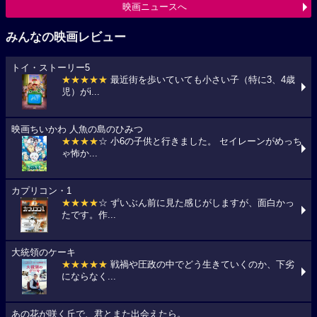
映画ニュースへ
みんなの映画レビュー
トイ・ストーリー5
★★★★★
最近街を歩いていても小さい子（特に3、4歳
児）がi...
映画ちいかわ 人魚の島のひみつ
★★★★
☆ 小6の子供と行きました。 セイレーンがめっち
ゃ怖か...
カプリコン・1
★★★★
☆ ずいぶん前に見た感じがしますが、面白かっ
たです。作...
大統領のケーキ
★★★★★
戦禍や圧政の中でどう生きていくのか、下劣
にならなく...
あの花が咲く丘で、君とまた出会えたら。