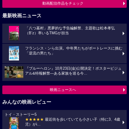
動画配信作品をチェック
最新映画ニュース
「八つ墓村」悪夢的な予告編解禁、主題歌は松本孝弘
（B’z）率いるTMGが担当
フランシス・ンら出演。中年男たちがボートレースに挑む
「逆流の男たち」
『ブルーヘロン』10月23日(金)公開決定！ポスタービジュ
アル&特報解禁―ある家族を巡る今...
映画ニュースへ
みんなの映画レビュー
トイ・ストーリー5
★★★★★
最近街を歩いていても小さい子（特に3、4歳
児）がi...