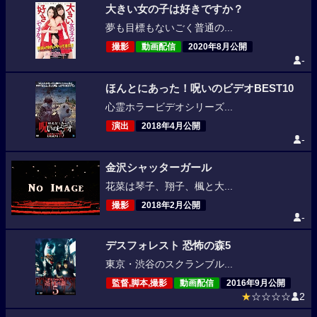
大きい女の子は好きですか？
夢も目標もないごく普通の...
撮影
動画配信
2020年8月公開
-
ほんとにあった！呪いのビデオBEST10
心霊ホラービデオシリーズ...
演出
2018年4月公開
-
金沢シャッターガール
花菜は琴子、翔子、楓と大...
撮影
2018年2月公開
-
デスフォレスト 恐怖の森5
東京・渋谷のスクランブル...
監督,脚本,撮影
動画配信
2016年9月公開
★
☆☆☆☆
2