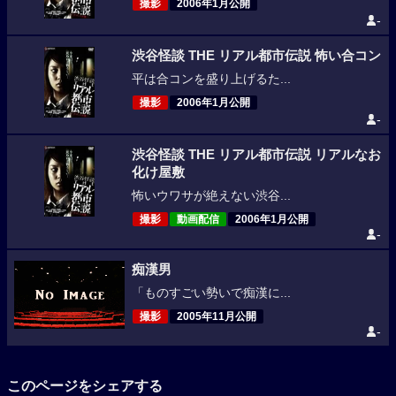
撮影
2006年1月公開
-
渋谷怪談 THE リアル都市伝説 怖い合コン
平は合コンを盛り上げるた...
撮影
2006年1月公開
-
渋谷怪談 THE リアル都市伝説 リアルなお
化け屋敷
怖いウワサが絶えない渋谷...
撮影
動画配信
2006年1月公開
-
痴漢男
「ものすごい勢いで痴漢に...
撮影
2005年11月公開
-
このページをシェアする