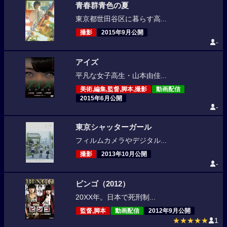
青春群青色の夏
東京都世田谷区に暮らす高...
撮影
2015年9月公開
-
アイズ
平凡な女子高生・山本由佳...
美術,編集,監督,脚本,撮影
動画配信
2015年6月公開
-
東京シャッターガール
フィルムカメラやデジタル...
撮影
2013年10月公開
-
ビンゴ（2012）
20XX年。日本で死刑制...
監督,脚本
動画配信
2012年9月公開
★★★★★
1