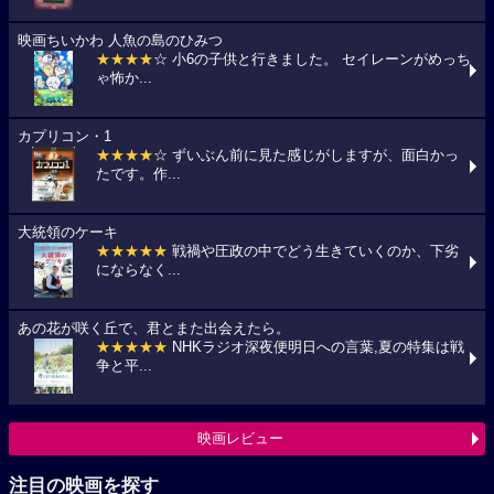
映画ちいかわ 人魚の島のひみつ
★★★★
☆ 小6の子供と行きました。 セイレーンがめっち
ゃ怖か...
カプリコン・1
★★★★
☆ ずいぶん前に見た感じがしますが、面白かっ
たです。作...
大統領のケーキ
★★★★★
戦禍や圧政の中でどう生きていくのか、下劣
にならなく...
あの花が咲く丘で、君とまた出会えたら。
★★★★★
NHKラジオ深夜便明日への言葉,夏の特集は戦
争と平...
映画レビュー
注目の映画を探す