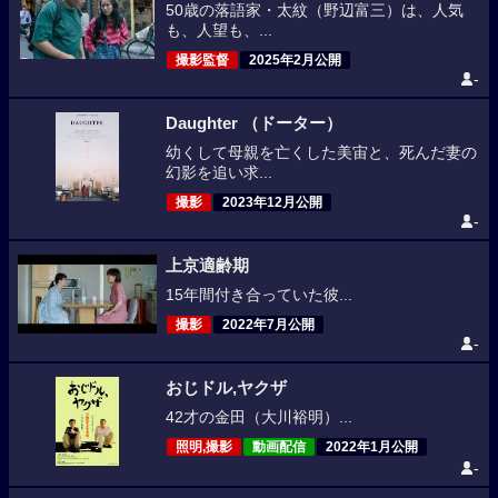
50歳の落語家・太紋（野辺富三）は、人気
も、人望も、...
撮影監督
2025年2月公開
-
Daughter （ドーター）
幼くして母親を亡くした美宙と、死んだ妻の
幻影を追い求...
撮影
2023年12月公開
-
上京適齢期
15年間付き合っていた彼...
撮影
2022年7月公開
-
おじドル,ヤクザ
42才の金田（大川裕明）...
照明,撮影
動画配信
2022年1月公開
-