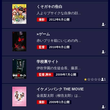
くそガキの告白
人よりブサイクな自身の顔...
撮影
2012年6月公開
-
×ゲーム
赤いブリキ箱にいじめの内...
監督
2010年9月公開
-
学校裏サイト
伊吹学園の生徒会長、藤原...
監督,脚本
2009年7月公開
★
☆☆☆☆
1
イケメンバンク THE MOVIE
金底梨太郎（柳浩太郎）は...
撮影
2009年3月公開
-