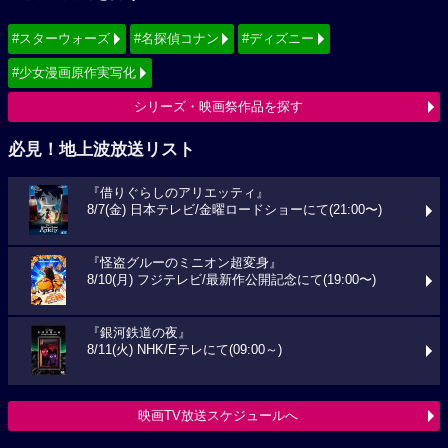
#スターウォーズ
#名探偵コナン
#ディズニー
#少女漫画原作実写化
シリーズ・映画祭作品を探す
必見！地上波放送リスト
『借りぐらしのアリエッティ』
8/7(金) 日本テレビ/金曜ロードショーにて(21:00〜)
『怪盗グルーのミニオン超変身』
8/10(月) フジテレビ/最新作公開記念にて(19:00〜)
『銀河鉄道の夜』
8/11(火) NHK/Eテレにて(09:00～)
映画TV放送スケジュールへ