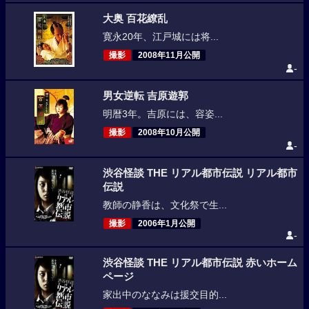
大奥 百花繚乱
寛永20年、江戸城には将...
撮影
2008年11月公開
-
男女逆転 吉原遊郭
明暦3年。吉原には、容姿...
撮影
2008年10月公開
-
渋谷怪談 THE リアル都市伝説 リアル都市
伝説
教師の静香は、文化祭で生...
撮影
2006年1月公開
-
渋谷怪談 THE リアル都市伝説 赤いホーム
ページ
家出中のななみは援交目的...