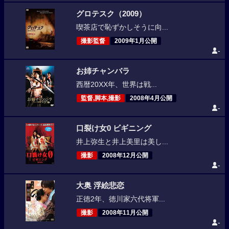
グロテスク（2009）
喫茶店で恥ずかしそうに向...
撮影監督
2009年1月公開
-
お姉チャンバラ
西暦20XX年、世界は戦...
監督,脚本,撮影
2008年4月公開
-
口裂け女0 ビギニング
井上弥生と井上美里は美し...
撮影
2008年12月公開
-
大奥 浮絵悲恋
正徳2年、徳川家六代将軍...
撮影
2008年11月公開
-