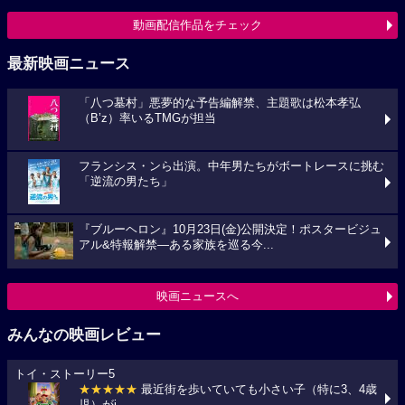
動画配信作品をチェック
最新映画ニュース
「八つ墓村」悪夢的な予告編解禁、主題歌は松本孝弘
（B’z）率いるTMGが担当
フランシス・ンら出演。中年男たちがボートレースに挑む
「逆流の男たち」
『ブルーヘロン』10月23日(金)公開決定！ポスタービジュ
アル&特報解禁―ある家族を巡る今...
映画ニュースへ
みんなの映画レビュー
トイ・ストーリー5
★★★★★
最近街を歩いていても小さい子（特に3、4歳