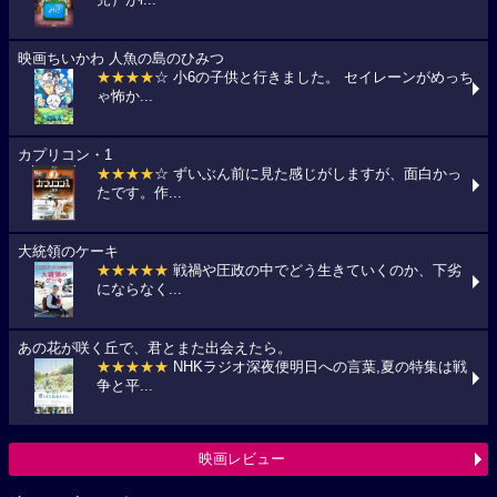
児）がi...
映画ちいかわ 人魚の島のひみつ
★★★★
☆ 小6の子供と行きました。 セイレーンがめっち
ゃ怖か...
カプリコン・1
★★★★
☆ ずいぶん前に見た感じがしますが、面白かっ
たです。作...
大統領のケーキ
★★★★★
戦禍や圧政の中でどう生きていくのか、下劣
にならなく...
あの花が咲く丘で、君とまた出会えたら。
★★★★★
NHKラジオ深夜便明日への言葉,夏の特集は戦
争と平...
映画レビュー