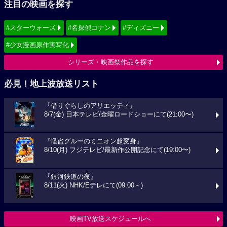
注目の映画を探す
#スターウォーズ
#名探偵コナン
#ディズニー
#少女漫画原作実写化
シリーズ・映画祭作品を探す
必見！地上波放送リスト
『借りぐらしのアリエッティ』
8/7(金) 日本テレビ/金曜ロードショーにて(21:00〜)
『怪盗グルーのミニオン超変身』
8/10(月) フジテレビ/最新作公開記念にて(19:00〜)
『銀河鉄道の夜』
8/11(火) NHK/Eテレにて(09:00～)
映画TV放送スケジュールへ