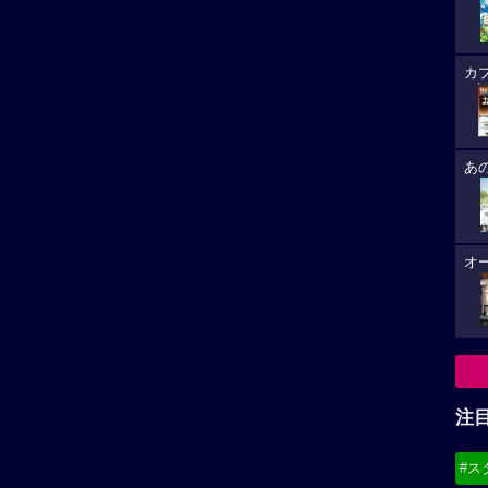
カ
あ
オ
注
#ス