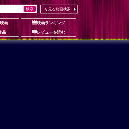
今見る映画検索
の映画
映画ランキング
作品
レビューを読む