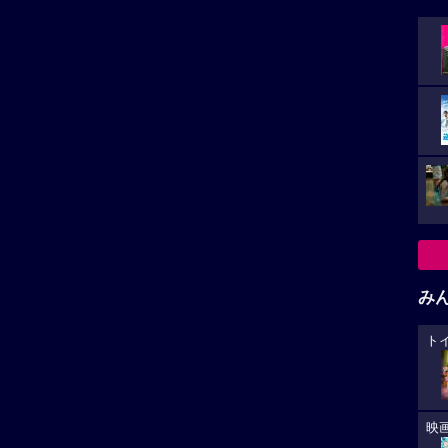
み
ト
映