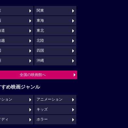
京
関東
西
東海
海道
東北
信越
北陸
国
四国
州
沖縄
全国の映画館へ
すすめ映画ジャンル
クション
アニメーション
キッズ
メディ
ホラー