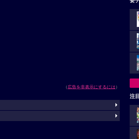
要
（
広告を非表示にするには
）
注