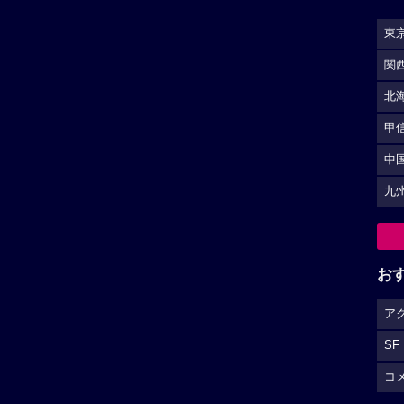
東
関
北
甲
中
九
お
ア
SF
コ