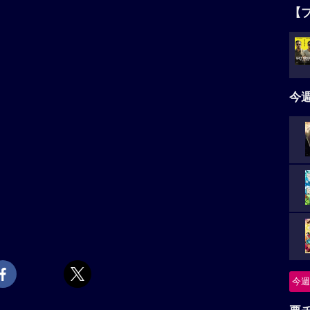
【
今
今週