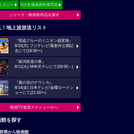
ィズニー
#少女漫画原作実写化
シリーズ・映画祭作品を探す
見！地上波放送リスト
『怪盗グルーのミニオン超変身』
8/10(月) フジテレビ/最新作公開記
念にて(19:00〜)
『銀河鉄道の夜』
8/11(火) NHK/Eテレにて(09:00～)
『風の谷のナウシカ』
8/14(金) 日本テレビ/金曜ロードシ
ョーにて(21:00〜)
映画TV放送スケジュールへ
画館を探す
府県から映画館