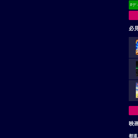
#デ
必
映
都道