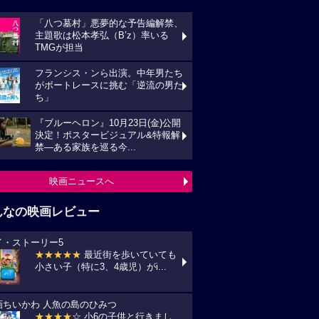
「八つ墓村」悪夢的な予告編解禁、
主題歌は松本孝弘（B’z）率いる
TMGが担当
フランシス・ンら出演。中年男たち
がボートレースに挑む「逆流の男た
ち」
『ブルーヘロン』10月23日(金)公開
決定！ポスタービジュアル&特報解
禁―ある家族を巡る今...
映画ニュースへ
んなの映画レビュー
イ・ストーリー5
★★★★★
最近街を歩いていても
小さい子（特に3、4歳児）がi...
画ちいかわ 人魚の島のひみつ
★★★★
☆ 小6の子供と行きまし