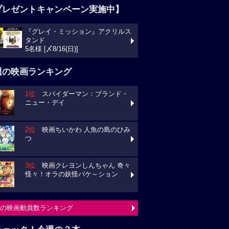
プレゼントキャンペーン実施中】
『グレイ・ミッション』アクリルス
タンド
5名様 [〆8/16(日)]
週の映画ランキング
1位
スパイダーマン：ブランド・
ニュー・デイ
2位
映画ちいかわ 人魚の島のひみ
つ
3位
映画クレヨンしんちゃん 奇々
怪々！オラの妖怪バケ～ション
の映画動員数ランキング