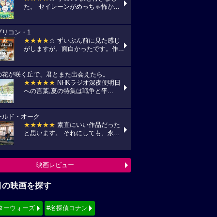
た。 セイレーンがめっちゃ怖か...
プリコン・1
★★★★
☆ ずいぶん前に見た感じ
がしますが、面白かったです。作...
の花が咲く丘で、君とまた出会えたら。
★★★★★
NHKラジオ深夜便明日
への言葉,夏の特集は戦争と平...
ールド・オーク
★★★★★
素直にいい作品だった
と思います。 それにしても、永...
映画レビュー
目の映画を探す
ターウォーズ
#名探偵コナン