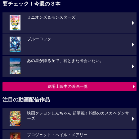
要チェック！今週の３本
ミニオンズ＆モンスターズ
ブルーロック
あの星が降る丘で、君とまた出会いたい。
劇場上映中の映画一覧
注目の動画配信作品
映画クレヨンしんちゃん 超華麗！灼熱のカスカベダンサ
ーズ
プロジェクト・ヘイル・メアリー