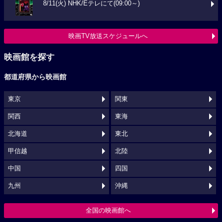
8/11(火) NHK/Eテレにて(09:00～)
映画TV放送スケジュールへ
映画館を探す
都道府県から映画館
東京
関東
関西
東海
北海道
東北
甲信越
北陸
中国
四国
九州
沖縄
全国の映画館へ