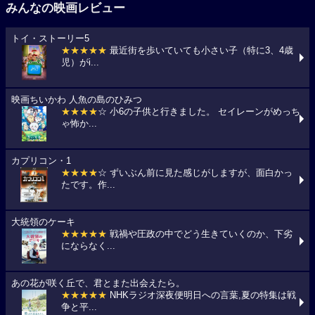
みんなの映画レビュー
トイ・ストーリー5
★★★★★
最近街を歩いていても小さい子（特に3、4歳
児）がi...
映画ちいかわ 人魚の島のひみつ
★★★★
☆ 小6の子供と行きました。 セイレーンがめっち
ゃ怖か...
カプリコン・1
★★★★
☆ ずいぶん前に見た感じがしますが、面白かっ
たです。作...
大統領のケーキ
★★★★★
戦禍や圧政の中でどう生きていくのか、下劣
にならなく...
あの花が咲く丘で、君とまた出会えたら。
★★★★★
NHKラジオ深夜便明日への言葉,夏の特集は戦
争と平...