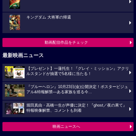
キングダム 大将軍の帰還
動画配信作品をチェック
最新映画ニュース
【プレゼント】一蓮托生！『グレイ・ミッション』アクリ
ルスタンドが抽選で5名様に当たる！
『ブルーヘロン』10月23日(金)公開決定！ポスタービジュ
アル&特報解禁―ある家族を巡る今...
堀田真由・高橋一生が声優に決定！『ghost／夜の果て』
特報映像解禁、コメントも到着
映画ニュースへ