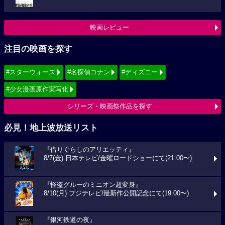
映画レビュー
注目の映画を探す
#スターウォーズ
#名探偵コナン
#ディズニー
#少女漫画原作実写化
シリーズ・映画祭作品を探す
必見！地上波放送リスト
『借りぐらしのアリエッティ』
8/7(金) 日本テレビ/金曜ロードショーにて(21:00〜)
『怪盗グルーのミニオン超変身』
8/10(月) フジテレビ/最新作公開記念にて(19:00〜)
『銀河鉄道の夜』