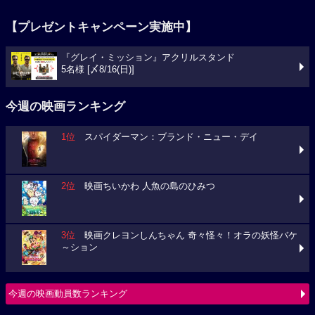
【プレゼントキャンペーン実施中】
『グレイ・ミッション』アクリルスタンド
5名様 [〆8/16(日)]
今週の映画ランキング
1位
スパイダーマン：ブランド・ニュー・デイ
2位
映画ちいかわ 人魚の島のひみつ
3位
映画クレヨンしんちゃん 奇々怪々！オラの妖怪バケ
～ション
今週の映画動員数ランキング