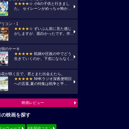
★★★★
☆ 小6の子供と行きまし
た。 セイレーンがめっちゃ怖か...
プリコン・1
★★★★
☆ ずいぶん前に見た感じ
がしますが、面白かったです。作...
統領のケーキ
★★★★★
戦禍や圧政の中でどう
生きていくのか、下劣にならなく...
の花が咲く丘で、君とまた出会えたら。
★★★★★
NHKラジオ深夜便明日
への言葉,夏の特集は戦争と平...
映画レビュー
目の映画を探す
ターウォーズ
#名探偵コナン