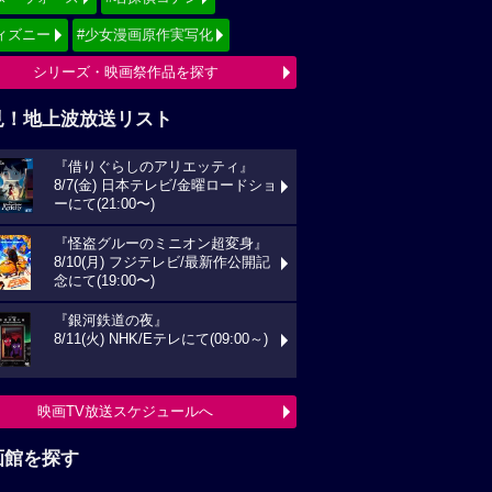
ィズニー
#少女漫画原作実写化
シリーズ・映画祭作品を探す
見！地上波放送リスト
『借りぐらしのアリエッティ』
8/7(金) 日本テレビ/金曜ロードショ
ーにて(21:00〜)
『怪盗グルーのミニオン超変身』
8/10(月) フジテレビ/最新作公開記
念にて(19:00〜)
『銀河鉄道の夜』
8/11(火) NHK/Eテレにて(09:00～)
映画TV放送スケジュールへ
画館を探す