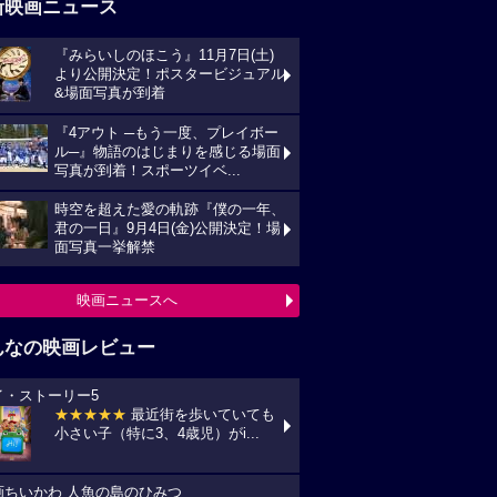
新映画ニュース
『みらいしのほこう』11月7日(土)
より公開決定！ポスタービジュアル
&場面写真が到着
『4アウト ─もう一度、プレイボー
ル─』物語のはじまりを感じる場面
写真が到着！スポーツイベ...
時空を超えた愛の軌跡『僕の一年、
君の一日』9月4日(金)公開決定！場
面写真一挙解禁
映画ニュースへ
んなの映画レビュー
イ・ストーリー5
★★★★★
最近街を歩いていても
小さい子（特に3、4歳児）がi...
画ちいかわ 人魚の島のひみつ