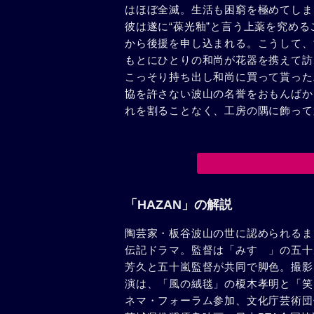
はほぼ全滅。生活も困窮を極めてしま
彼は遂に“葆光釉”と言う上薬を究め
から後援を申し込まれる。こうして、
もとにひとりの和尚が花器を携えて訪
こっそり持ち出し和尚に買って貰った
協を許さない波山の名誉をおもんばか
れを割ることなく、工房の隅に飾って
「HAZAN」の解説
陶芸家・板谷波山の世に認められるま
伝記ドラマ。監督は「みすゞ」の五十
芳久と五十嵐監督が共同で脚色。撮影
演は、「風の絨毯」の榎木孝明と「笑
ネマ・フォーラム参加、文化庁芸術団