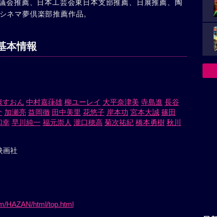
協議会推薦、日本工芸会東日本支部推薦、日展推薦、陶
シネマ夢倶楽部推薦作品。
基本情報
康すおん
中村嘉葎雄
柳ユーレイ
大平奈津美
寺島進
長谷
介
加瀬亮
益岡徹
田中美里
花悠子
岸本功
宮本大誠
篠田
和幸
早川純一
福元崇人
瀧口穂高
菊次祐紀
橋本勇樹
秋川
映画社
om/HAZAN/html/top.html