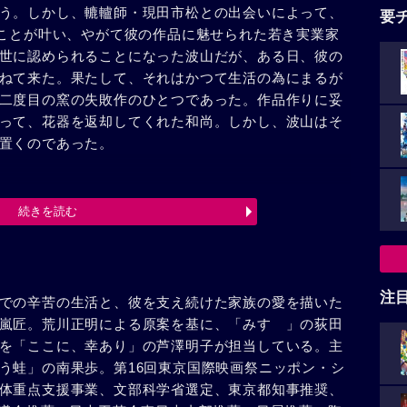
う。しかし、轆轤師・現田市松との出会いによって、
要
ることが叶い、やがて彼の作品に魅せられた若き実業家
世に認められることになった波山だが、ある日、彼の
ねて来た。果たして、それはかつて生活の為にまるが
二度目の窯の失敗作のひとつであった。作品作りに妥
って、花器を返却してくれた和尚。しかし、波山はそ
置くのであった。
続きを読む
注
での辛苦の生活と、彼を支え続けた家族の愛を描いた
嵐匠。荒川正明による原案を基に、「みすゞ」の荻田
を「ここに、幸あり」の芦澤明子が担当している。主
う蛙」の南果歩。第16回東京国際映画祭ニッポン・シ
体重点支援事業、文部科学省選定、東京都知事推奨、