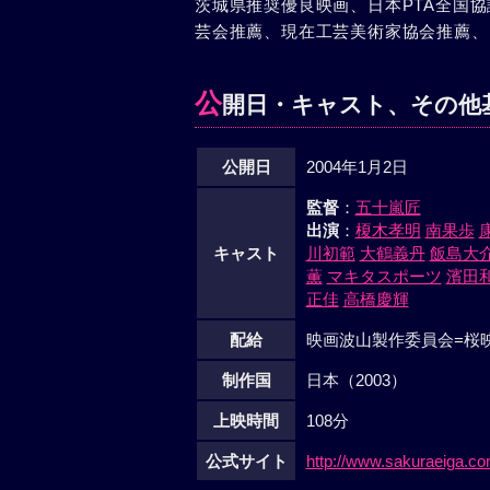
茨城県推奨優良映画、日本PTA全国
芸会推薦、現在工芸美術家協会推薦、
公
開日・キャスト、その他
公開日
2004年1月2日
監督
：
五十嵐匠
出演
：
榎木孝明
南果歩
キャスト
川初範
大鶴義丹
飯島大
薫
マキタスポーツ
濱田
正佳
高橋慶輝
配給
映画波山製作委員会=桜
制作国
日本（2003）
上映時間
108分
公式サイト
http://www.sakuraeiga.c