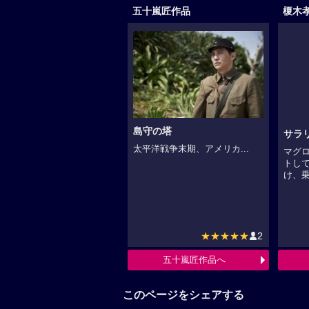
五十嵐匠作品
榎木
島守の塔
サラ
太平洋戦争末期、アメリカ...
マグ
トし
け、乗.
★★★★★
2
五十嵐匠作品へ
このページをシェアする