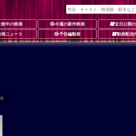
上映中の映画
今週の新作映画
近日公開
映画ニュース
予告編動画
動画配信
信