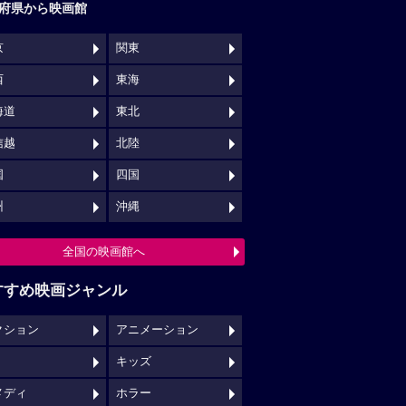
府県から映画館
京
関東
西
東海
海道
東北
信越
北陸
国
四国
州
沖縄
全国の映画館へ
すすめ映画ジャンル
クション
アニメーション
キッズ
メディ
ホラー