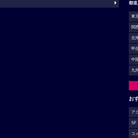
都道
東
関
北
甲
中
九
お
ア
SF
コ