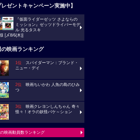
プレゼントキャンペーン実施中】
『仮面ライダーゼッツ さよならの
ミッション』ゼッツドライバーモデ
ル 光るタスキ
様 [〆8/6(木)]
週の映画ランキング
1位
スパイダーマン：ブランド・
ニュー・デイ
2位
映画ちいかわ 人魚の島のひみ
つ
3位
映画クレヨンしんちゃん 奇々
怪々！オラの妖怪バケ～ション
の映画動員数ランキング