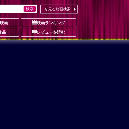
今見る映画検索
の映画
映画ランキング
作品
レビューを読む