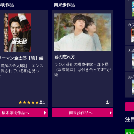
孝明作品
南果歩作品
カ
大
君の忘れ方
リーマン金太郎【暁】編
ラジオ番組の構成作家・森下昴
ロ漁師の金太郎は、エンス
（坂東龍汰）は付き合って3年が
て流されている船を見つ
経...
..
あ
★★★★★
1
-
榎木孝明作品へ
南果歩作品へ
注
#ス