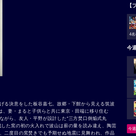
【
4名
今
げる決意をした板谷嘉七。故郷・下館から見える筑波
彼は、妻・まると子供らと共に東京・田端に移り住む
ながら、友人・平野が設計した“三方焚口倒焔式丸
成した窯の初の火入れで波山は薪の量を読み違え、陶芸
今週
、二度目の窯焚きでも予期せぬ地震に見舞われ、作品