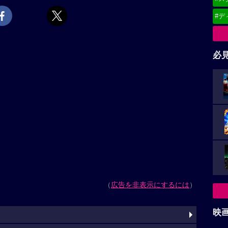
#デ
必
（
広告を非表示にするには
）
映