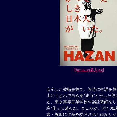
[Amazon購入
]
(PR)
安定した教職を捨て、陶芸に生涯を捧
山にちなんで自らを”波山“と号した
と、東京高等工業学校の嘱託教師をし
窯”作りに励んだ。ところが、漸く完
家・堀田に作品を酷評されたばかりか