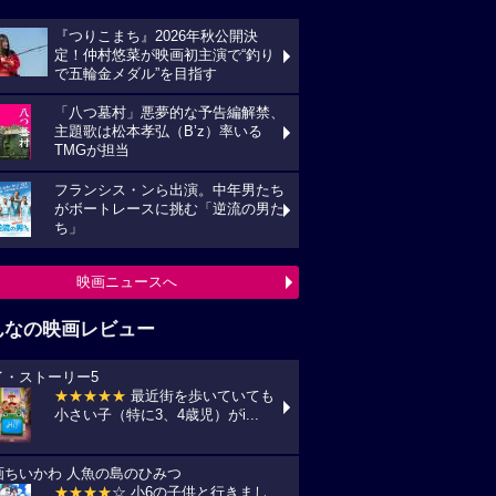
『つりこまち』2026年秋公開決
定！仲村悠菜が映画初主演で“釣り
で五輪金メダル”を目指す
「八つ墓村」悪夢的な予告編解禁、
主題歌は松本孝弘（B’z）率いる
TMGが担当
フランシス・ンら出演。中年男たち
がボートレースに挑む「逆流の男た
ち」
映画ニュースへ
んなの映画レビュー
イ・ストーリー5
★★★★★
最近街を歩いていても
小さい子（特に3、4歳児）がi...
画ちいかわ 人魚の島のひみつ
★★★★
☆ 小6の子供と行きまし