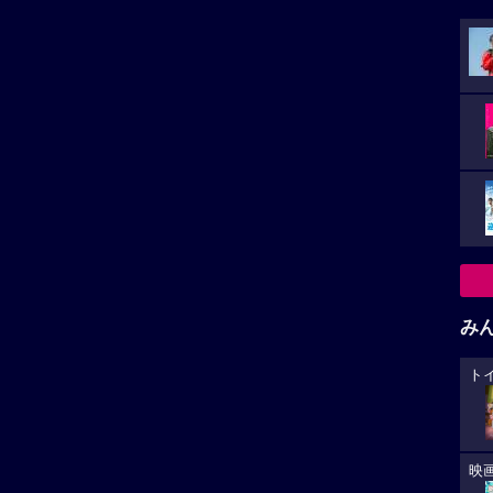
み
ト
映