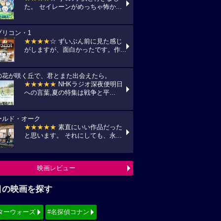
た。 セイレーンがめっちゃ怖か...
プリコン・1
★★★★
☆ ずいぶん前に見た感じ
がしますが、面白かったです。作...
の花が咲く丘で、君とまた出会えたら。
★★★★★
NHKラジオ深夜便明日
への言葉,夏の特集は戦争と平...
ールド・オーク
★★★★★
素直にいい作品だった
と思います。 それにしても、永...
映画レビュー
目の映画を探す
ターウォーズ
#名探偵コナン