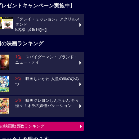
プレゼントキャンペーン実施中】
『グレイ・ミッション』アクリルス
タンド
5名様 [〆8/16(日)]
週の映画ランキング
1位
スパイダーマン：ブランド・
ニュー・デイ
2位
映画ちいかわ 人魚の島のひみ
つ
3位
映画クレヨンしんちゃん 奇々
怪々！オラの妖怪バケ～ション
の映画動員数ランキング