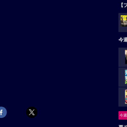
【
今
今週