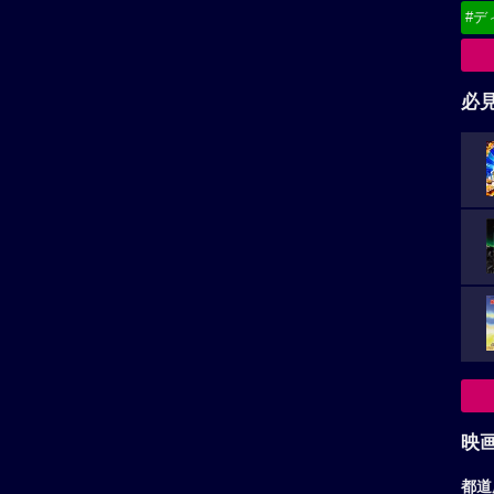
#デ
必
映
都道