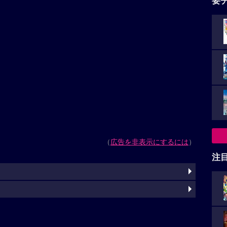
要
（
広告を非表示にするには
）
注