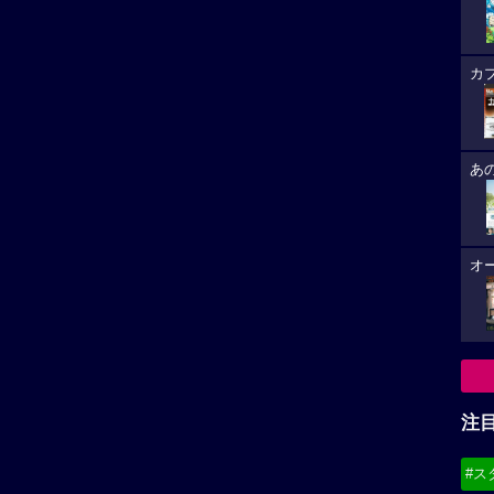
カ
あ
オ
注
#ス