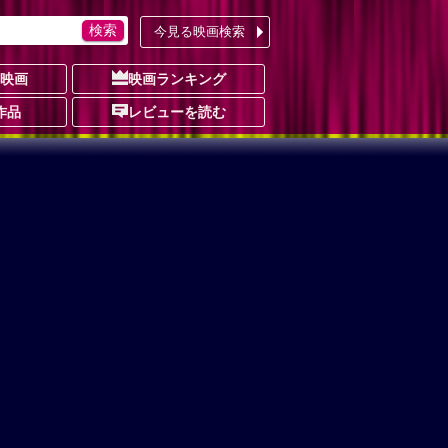
今見る映画検索
の映画
映画ランキング
作品
レビューを読む