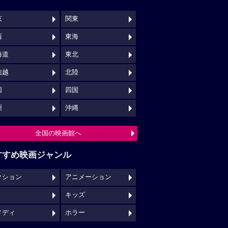
京
関東
西
東海
海道
東北
信越
北陸
国
四国
州
沖縄
全国の映画館へ
すすめ映画ジャンル
クション
アニメーション
キッズ
メディ
ホラー