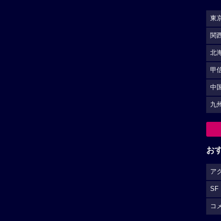
東
関
北
甲
中
九
お
ア
SF
コ