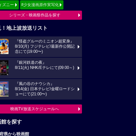
ィズニー
#少女漫画原作実写化
シリーズ・映画祭作品を探す
見！地上波放送リスト
『怪盗グルーのミニオン超変身』
8/10(月) フジテレビ/最新作公開記
念にて(19:00〜)
『銀河鉄道の夜』
8/11(火) NHK/Eテレにて(09:00～)
『風の谷のナウシカ』
8/14(金) 日本テレビ/金曜ロードシ
ョーにて(21:00〜)
映画TV放送スケジュールへ
画館を探す
府県から映画館