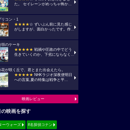
た。 セイレーンがめっちゃ怖か...
プリコン・1
★★★★
☆ ずいぶん前に見た感じ
がしますが、面白かったです。作...
統領のケーキ
★★★★★
戦禍や圧政の中でどう
生きていくのか、下劣にならなく...
の花が咲く丘で、君とまた出会えたら。
★★★★★
NHKラジオ深夜便明日
への言葉,夏の特集は戦争と平...
映画レビュー
目の映画を探す
ターウォーズ
#名探偵コナン