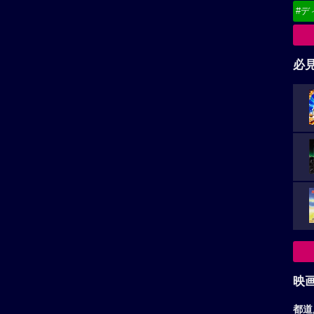
#デ
必
映
都道