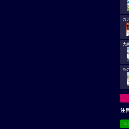
カ
大
あ
注
#ス