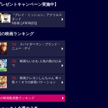
プレゼントキャンペーン実施中】
『グレイ・ミッション』アクリルス
タンド
5名様 [〆8/16(日)]
週の映画ランキング
1位
スパイダーマン：ブランド・
ニュー・デイ
2位
映画ちいかわ 人魚の島のひみ
つ
3位
映画クレヨンしんちゃん 奇々
怪々！オラの妖怪バケ～ション
の映画動員数ランキング