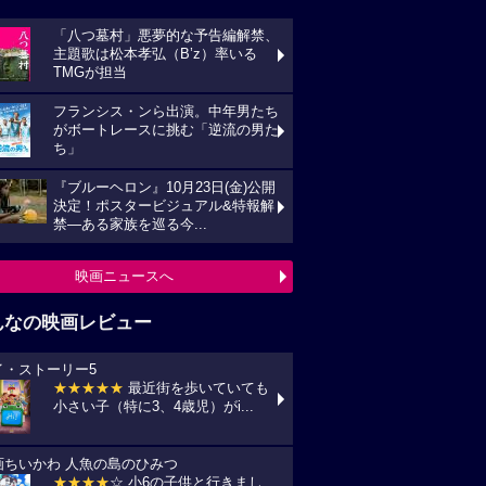
「八つ墓村」悪夢的な予告編解禁、
主題歌は松本孝弘（B’z）率いる
TMGが担当
フランシス・ンら出演。中年男たち
がボートレースに挑む「逆流の男た
ち」
『ブルーヘロン』10月23日(金)公開
決定！ポスタービジュアル&特報解
禁―ある家族を巡る今...
映画ニュースへ
んなの映画レビュー
イ・ストーリー5
★★★★★
最近街を歩いていても
小さい子（特に3、4歳児）がi...
画ちいかわ 人魚の島のひみつ
★★★★
☆ 小6の子供と行きまし