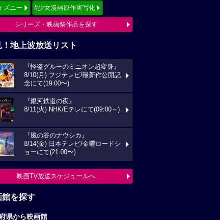
ィズニー
#少女漫画原作実写化
シリーズ・映画祭作品を探す
見！地上波放送リスト
『怪盗グルーのミニオン超変身』
8/10(月) フジテレビ/最新作公開記
念にて(19:00〜)
『銀河鉄道の夜』
8/11(火) NHK/Eテレにて(09:00～)
『風の谷のナウシカ』
8/14(金) 日本テレビ/金曜ロードシ
ョーにて(21:00〜)
映画TV放送スケジュールへ
画館を探す
府県から映画館