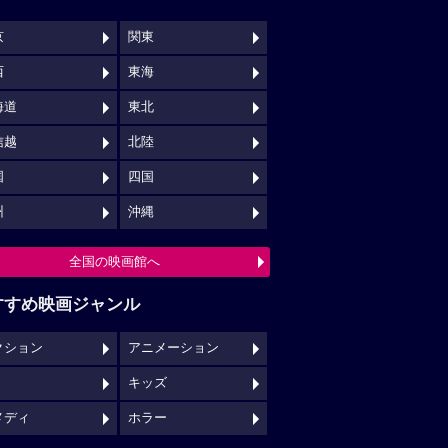
京
関東
西
東海
海道
東北
信越
北陸
国
四国
州
沖縄
全国の映画館へ
すすめ映画ジャンル
クション
アニメーション
キッズ
メディ
ホラー