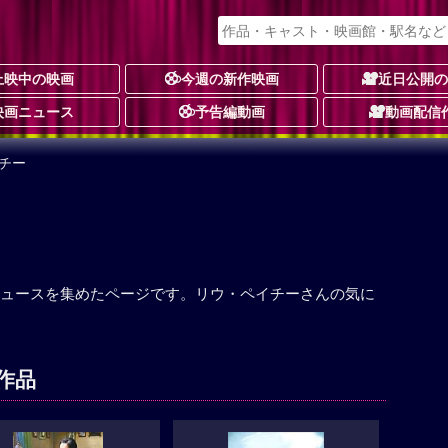
上映中の映画
今週の新作映画
近日公開
映画ニュース
予告編動画
動画配信
チー
ュースを集めたページです。リウ・ペイチーさんの気に
作品