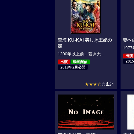
空海 KU-KAI 美しき王妃の
妻へ
謎
197
1200年以上前、若き天...
出演
201
出演
動画配信
2018年2月公開
★★★☆
☆
24