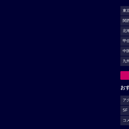
東
関
北
甲
中
九
お
ア
SF
コ