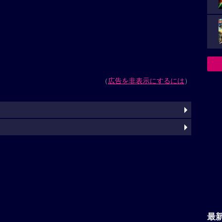
（
広告を非表示にするには
）
最