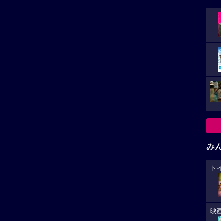
み
ト
映