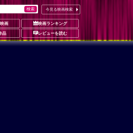
今見る映画検索
の映画
映画ランキング
作品
レビューを読む