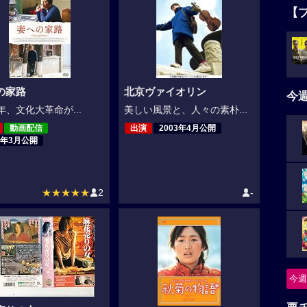
【
の家路
北京ヴァイオリン
今
7年、文化大革命が...
美しい風景と、人々の素朴...
動画配信
出演
2003年4月公開
5年3月公開
★★★★★
2
-
今週