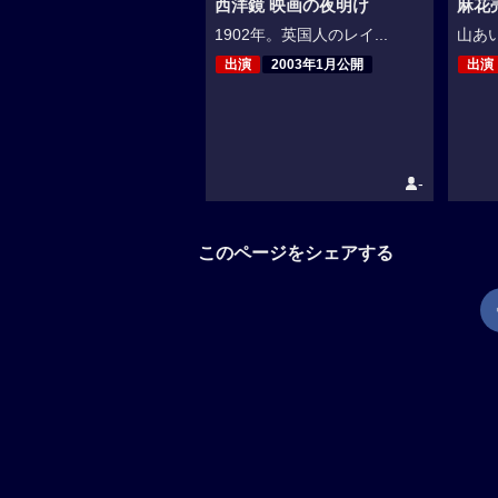
麻花
西洋鏡 映画の夜明け
山あい
1902年。英国人のレイ...
出演
出演
2003年1月公開
-
このページをシェアする