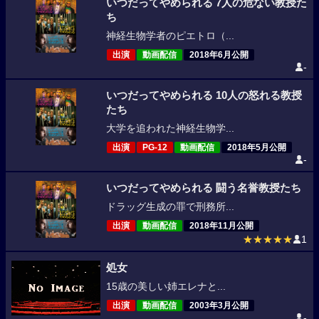
いつだってやめられる 7人の危ない教授た
ち
神経生物学者のピエトロ（...
出演
動画配信
2018年6月公開
-
いつだってやめられる 10人の怒れる教授
たち
大学を追われた神経生物学...
出演
PG-12
動画配信
2018年5月公開
-
いつだってやめられる 闘う名誉教授たち
ドラッグ生成の罪で刑務所...
出演
動画配信
2018年11月公開
★★★★★
1
処女
15歳の美しい姉エレナと...
出演
動画配信
2003年3月公開
-