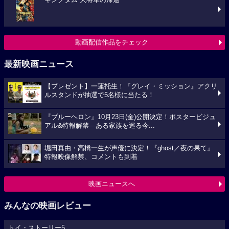
キングダム 大将軍の帰還
動画配信作品をチェック
最新映画ニュース
【プレゼント】一蓮托生！『グレイ・ミッション』アクリ
ルスタンドが抽選で5名様に当たる！
『ブルーヘロン』10月23日(金)公開決定！ポスタービジュ
アル&特報解禁―ある家族を巡る今...
堀田真由・高橋一生が声優に決定！『ghost／夜の果て』
特報映像解禁、コメントも到着
映画ニュースへ
みんなの映画レビュー
トイ・ストーリー5