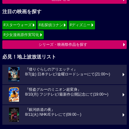
注目の映画を探す
#スターウォーズ
#名探偵コナン
#ディズニー
#少女漫画原作実写化
シリーズ・映画祭作品を探す
必見！地上波放送リスト
『借りぐらしのアリエッティ』
8/7(金) 日本テレビ/金曜ロードショーにて(21:00〜)
『怪盗グルーのミニオン超変身』
8/10(月) フジテレビ/最新作公開記念にて(19:00〜)
『銀河鉄道の夜』
8/11(火) NHK/Eテレにて(09:00～)