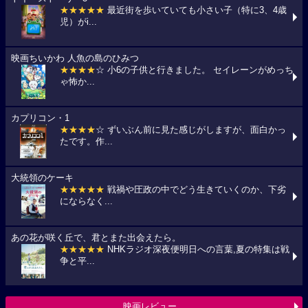
★★★★★
最近街を歩いていても小さい子（特に3、4歳
児）がi...
映画ちいかわ 人魚の島のひみつ
★★★★
☆ 小6の子供と行きました。 セイレーンがめっち
ゃ怖か...
カプリコン・1
★★★★
☆ ずいぶん前に見た感じがしますが、面白かっ
たです。作...
大統領のケーキ
★★★★★
戦禍や圧政の中でどう生きていくのか、下劣
にならなく...
あの花が咲く丘で、君とまた出会えたら。
★★★★★
NHKラジオ深夜便明日への言葉,夏の特集は戦
争と平...
映画レビュー