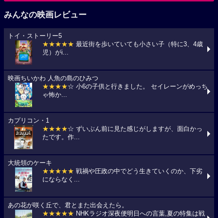
みんなの映画レビュー
トイ・ストーリー5
★★★★★
最近街を歩いていても小さい子（特に3、4歳
児）がi...
映画ちいかわ 人魚の島のひみつ
★★★★
☆ 小6の子供と行きました。 セイレーンがめっち
ゃ怖か...
カプリコン・1
★★★★
☆ ずいぶん前に見た感じがしますが、面白かっ
たです。作...
大統領のケーキ
★★★★★
戦禍や圧政の中でどう生きていくのか、下劣
にならなく...
あの花が咲く丘で、君とまた出会えたら。
★★★★★
NHKラジオ深夜便明日への言葉,夏の特集は戦