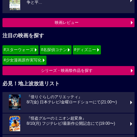
争と平...
映画レビュー
注目の映画を探す
#スターウォーズ
#名探偵コナン
#ディズニー
#少女漫画原作実写化
シリーズ・映画祭作品を探す
必見！地上波放送リスト
『借りぐらしのアリエッティ』
8/7(金) 日本テレビ/金曜ロードショーにて(21:00〜)
『怪盗グルーのミニオン超変身』
8/10(月) フジテレビ/最新作公開記念にて(19:00〜)