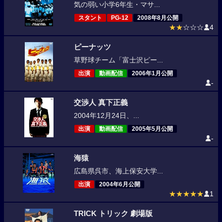
気の弱い小学6年生・マサ...
スタント
PG-12
2008年8月公開
★★
☆☆☆
4
ピーナッツ
草野球チーム「富士沢ピー...
出演
動画配信
2006年1月公開
-
交渉人 真下正義
2004年12月24日、...
出演
動画配信
2005年5月公開
-
海猿
広島県呉市、海上保安大学...
出演
2004年6月公開
★★★★★
1
TRICK トリック 劇場版