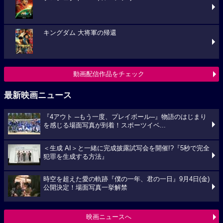
キングダム 大将軍の帰還
動画配信作品をチェック
最新映画ニュース
『4アウト ─もう一度、プレイボール─』物語のはじまり
を感じる場面写真が到着！スポーツイベ...
＜生成 AI＞と一緒に完成披露試写会を開催!?『5秒で完全
犯罪を生成する方法』
時空を超えた愛の軌跡『僕の一年、君の一日』9月4日(金)
公開決定！場面写真一挙解禁
映画ニュースへ