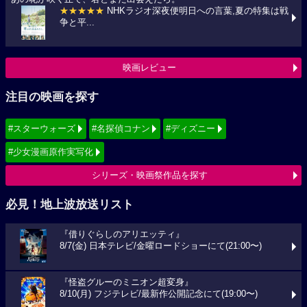
★★★★★
NHKラジオ深夜便明日への言葉,夏の特集は戦
争と平...
映画レビュー
注目の映画を探す
#スターウォーズ
#名探偵コナン
#ディズニー
#少女漫画原作実写化
シリーズ・映画祭作品を探す
必見！地上波放送リスト
『借りぐらしのアリエッティ』
8/7(金) 日本テレビ/金曜ロードショーにて(21:00〜)
『怪盗グルーのミニオン超変身』
8/10(月) フジテレビ/最新作公開記念にて(19:00〜)