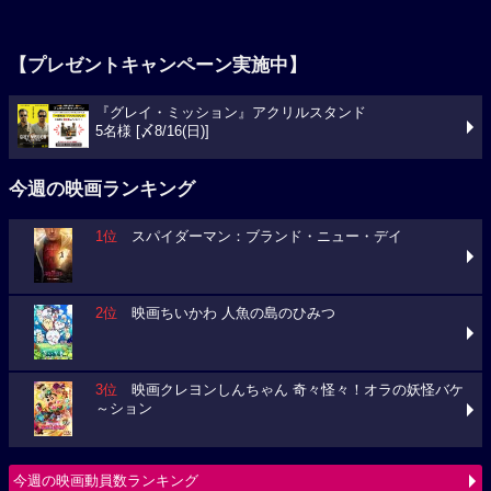
【プレゼントキャンペーン実施中】
『グレイ・ミッション』アクリルスタンド
5名様 [〆8/16(日)]
今週の映画ランキング
1位
スパイダーマン：ブランド・ニュー・デイ
2位
映画ちいかわ 人魚の島のひみつ
3位
映画クレヨンしんちゃん 奇々怪々！オラの妖怪バケ
～ション
今週の映画動員数ランキング