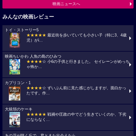
映画ニュースへ
みんなの映画レビュー
トイ・ストーリー5
★★★★★
最近街を歩いていても小さい子（特に3、4歳
児）がi...
映画ちいかわ 人魚の島のひみつ
★★★★
☆ 小6の子供と行きました。 セイレーンがめっち
ゃ怖か...
カプリコン・1
★★★★
☆ ずいぶん前に見た感じがしますが、面白かっ
たです。作...
大統領のケーキ
★★★★★
戦禍や圧政の中でどう生きていくのか、下劣
にならなく...
あの花が咲く丘で、君とまた出会えたら。