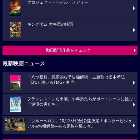
プロジェクト・ヘイル・メアリー
キングダム 大将軍の帰還
動画配信作品をチェック
最新映画ニュース
「八つ墓村」悪夢的な予告編解禁、主題歌は松本孝弘
（B’z）率いるTMGが担当
フランシス・ンら出演。中年男たちがボートレースに挑む
「逆流の男たち」
『ブルーヘロン』10月23日(金)公開決定！ポスタービジュ
アル&特報解禁―ある家族を巡る今...