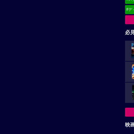
#デ
必
映