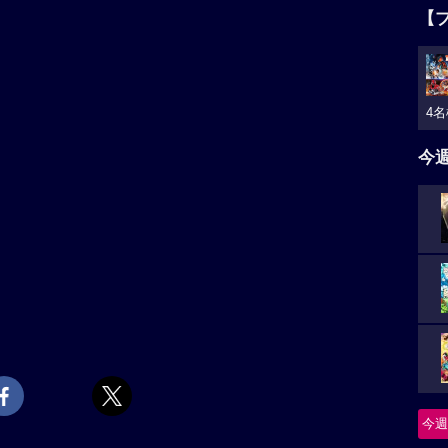
【
4名
今
今週