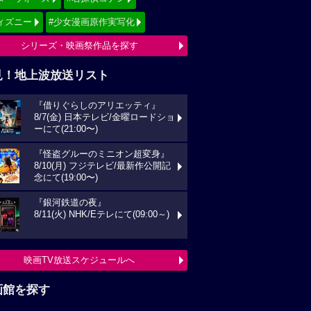
ィズニー
#少女漫画原作実写化
シリーズ・映画祭作品を探す
見！地上波放送リスト
『借りぐらしのアリエッティ』
8/7(金) 日本テレビ/金曜ロードショ
ーにて(21:00〜)
『怪盗グルーのミニオン超変身』
8/10(月) フジテレビ/最新作公開記
念にて(19:00〜)
『銀河鉄道の夜』
8/11(火) NHK/Eテレにて(09:00～)
映画TV放送スケジュールへ
画館を探す