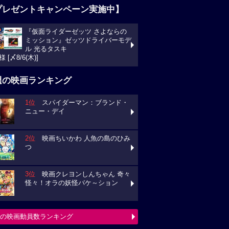
プレゼントキャンペーン実施中】
『仮面ライダーゼッツ さよならの
ミッション』ゼッツドライバーモデ
ル 光るタスキ
様 [〆8/6(木)]
週の映画ランキング
1位
スパイダーマン：ブランド・
ニュー・デイ
2位
映画ちいかわ 人魚の島のひみ
つ
3位
映画クレヨンしんちゃん 奇々
怪々！オラの妖怪バケ～ション
の映画動員数ランキング