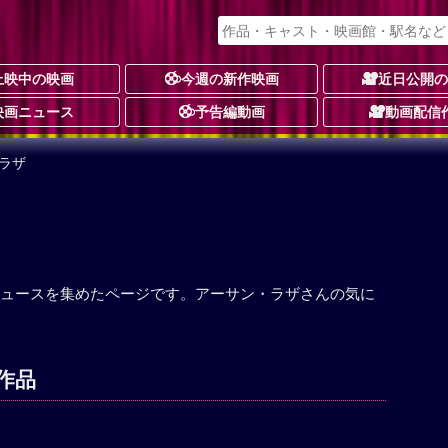
上映中の映画
今週の新作映画
近日公開
映画ニュース
予告編動画
動画配信
ラザ
ュースを集めたページです。アーサン・ラザさんの気に
作品