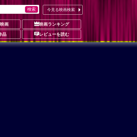
今見る映画検索
の映画
映画ランキング
作品
レビューを読む