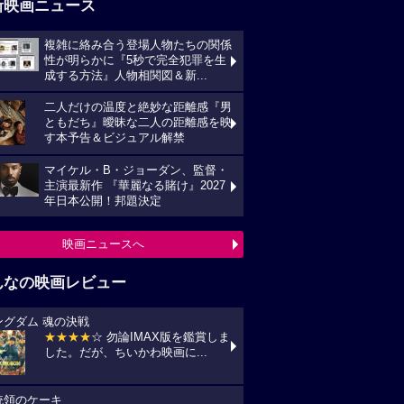
新映画ニュース
複雑に絡み合う登場人物たちの関係
性が明らかに『5秒で完全犯罪を生
成する方法』人物相関図＆新...
二人だけの温度と絶妙な距離感『男
ともだち』曖昧な二人の距離感を映
す本予告＆ビジュアル解禁
マイケル・B・ジョーダン、監督・
主演最新作 『華麗なる賭け』2027
年日本公開！邦題決定
映画ニュースへ
んなの映画レビュー
ングダム 魂の決戦
★★★★
☆ 勿論IMAX版を鑑賞しま
した。だが、ちいかわ映画に...
統領のケーキ