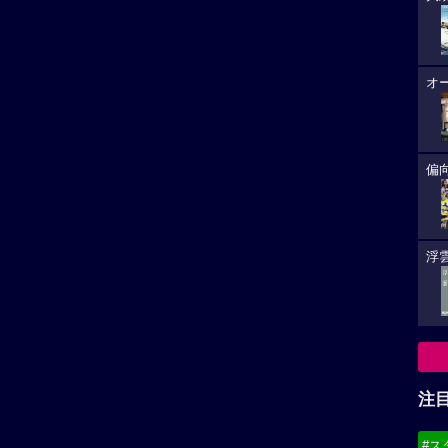
オ
偏
浮雲
注
#ス