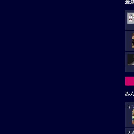
最
み
キ
大