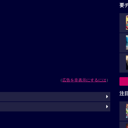
要
（
広告を非表示にするには
）
注