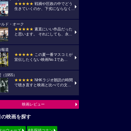
★★★★★
戦禍や圧政の中でどう
生きていくのか、下劣にならなく...
ールド・オーク
★★★★★
素直にいい作品だった
と思います。 それにしても、永...
向報道
★★★★★
この夏一番マスコミが
宣伝したくない映画No.1であ...
（1955）
★★★★★
NHKラジオ朗読の時間
で聴き直すと映画と比べての文...
映画レビュー
目の映画を探す
ターウォーズ
#名探偵コナン