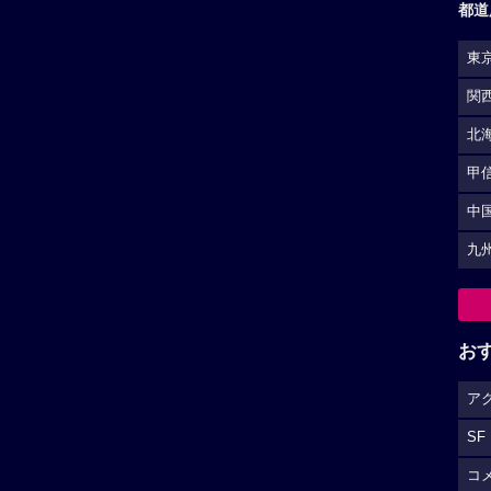
都道
東
関
北
甲
中
九
お
ア
SF
コ