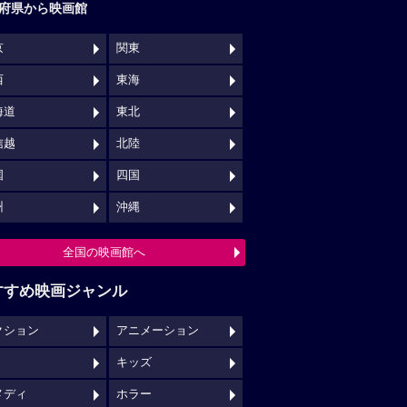
府県から映画館
京
関東
西
東海
海道
東北
信越
北陸
国
四国
州
沖縄
全国の映画館へ
すすめ映画ジャンル
クション
アニメーション
キッズ
メディ
ホラー