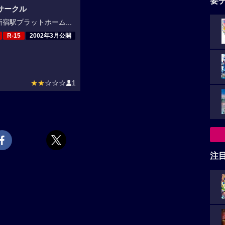
要
サークル
宿駅プラットホーム...
R-15
2002年3月公開
★★
☆☆☆
1
注