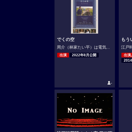
でくの空
もう
周介（林家たい平）は電気...
江戸時
出演
2022年8月公開
出演
201
-