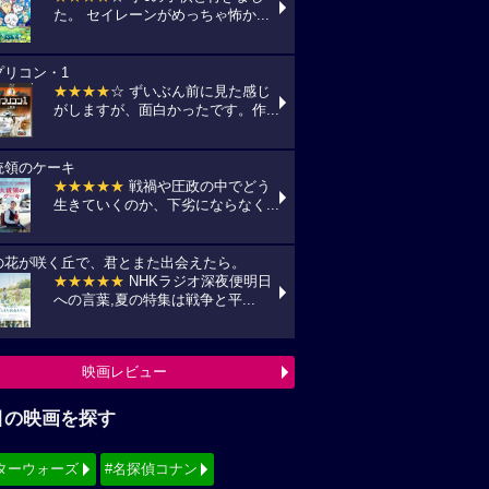
た。 セイレーンがめっちゃ怖か...
プリコン・1
★★★★
☆ ずいぶん前に見た感じ
がしますが、面白かったです。作...
統領のケーキ
★★★★★
戦禍や圧政の中でどう
生きていくのか、下劣にならなく...
の花が咲く丘で、君とまた出会えたら。
★★★★★
NHKラジオ深夜便明日
への言葉,夏の特集は戦争と平...
映画レビュー
目の映画を探す
ターウォーズ
#名探偵コナン