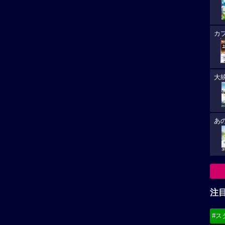
カ
大
あ
注
#ス