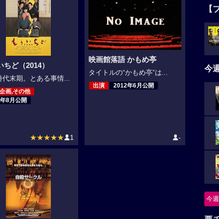
【
映画館落語 かもめ亭
いちど（2014）
今
タイトルの“かもめ亭”は...
代末期。とある事情...
出演
2012年6月公開
,企画,その他
4年8月公開
★★★★★
1
-
今週