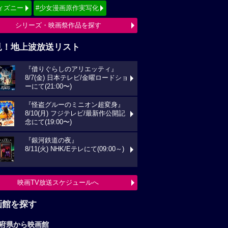
ィズニー
#少女漫画原作実写化
シリーズ・映画祭作品を探す
見！地上波放送リスト
『借りぐらしのアリエッティ』
8/7(金) 日本テレビ/金曜ロードショ
ーにて(21:00〜)
『怪盗グルーのミニオン超変身』
8/10(月) フジテレビ/最新作公開記
念にて(19:00〜)
『銀河鉄道の夜』
8/11(火) NHK/Eテレにて(09:00～)
映画TV放送スケジュールへ
画館を探す
府県から映画館