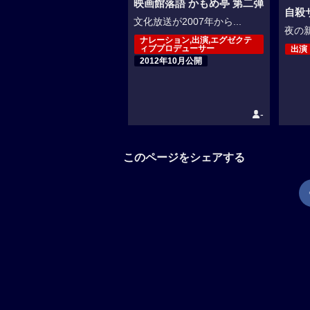
映画館落語 かもめ亭 第二弾
自殺
文化放送が2007年から...
夜の新
ナレーション,出演,エグゼクテ
ィブプロデューサー
出演
2012年10月公開
-
このページをシェアする