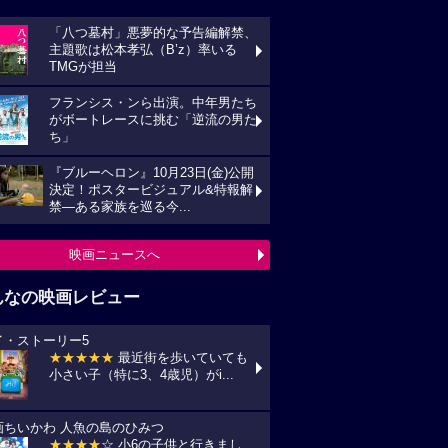
「八つ墓村」悪夢的な予告編解禁、
主題歌は松本孝弘（B’z）率いる
TMGが担当
フランシス・ンら出演。中年男たち
がボートレースに挑む「逆流の男た
ち」
『ブルーヘロン』10月23日(金)公開
決定！ポスタービジュアル&特報解
禁―ある家族を巡る今...
映画ニュースへ
んなの映画レビュー
イ・ストーリー5
★★★★★
最近街を歩いていても
小さい子（特に3、4歳児）がi...
画ちいかわ 人魚の島のひみつ
★★★★
☆ 小6の子供と行きまし