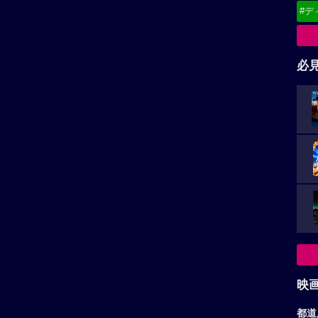
#デ
必
映
都道