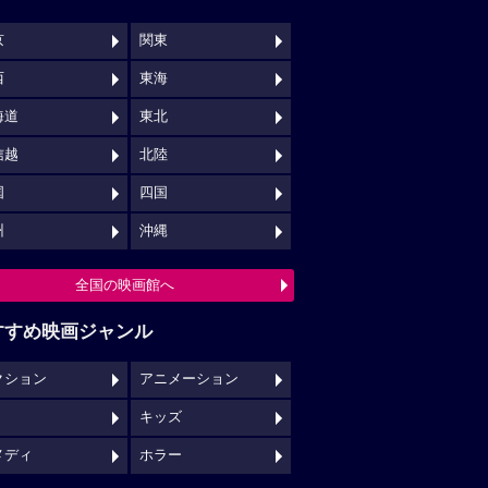
京
関東
西
東海
海道
東北
信越
北陸
国
四国
州
沖縄
全国の映画館へ
すすめ映画ジャンル
クション
アニメーション
キッズ
メディ
ホラー