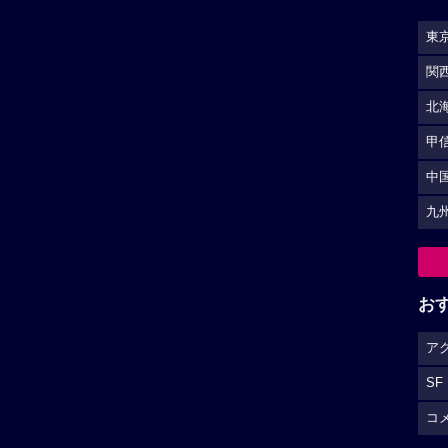
東
関
北
甲
中
九
お
ア
SF
コ