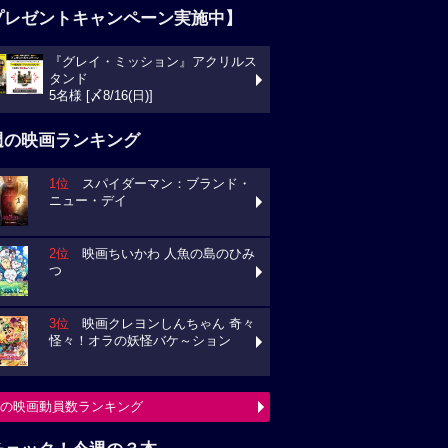
プレゼントキャンペーン実施中】
『グレイ・ミッション』アクリルス
タンド
5名様 [〆8/16(日)]
週の映画ランキング
1位
スパイダーマン：ブランド・
ニュー・デイ
2位
映画ちいかわ 人魚の島のひみ
つ
3位
映画クレヨンしんちゃん 奇々
怪々！オラの妖怪バケ～ション
の映画動員数ランキング