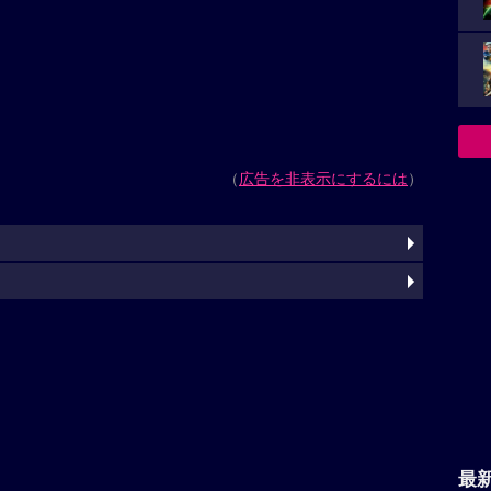
（
広告を非表示にするには
）
最