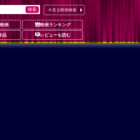
今見る映画検索
の映画
映画ランキング
作品
レビューを読む