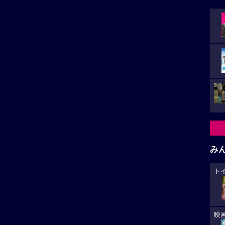
み
ト
映