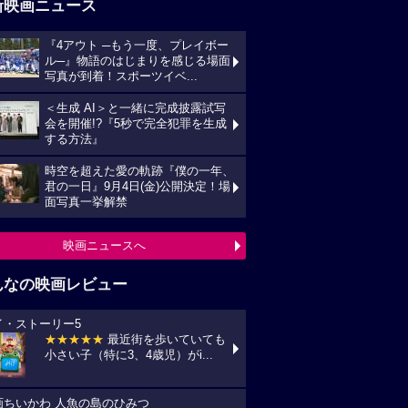
新映画ニュース
『4アウト ─もう一度、プレイボー
ル─』物語のはじまりを感じる場面
写真が到着！スポーツイベ...
＜生成 AI＞と一緒に完成披露試写
会を開催!?『5秒で完全犯罪を生成
する方法』
時空を超えた愛の軌跡『僕の一年、
君の一日』9月4日(金)公開決定！場
面写真一挙解禁
映画ニュースへ
んなの映画レビュー
イ・ストーリー5
★★★★★
最近街を歩いていても
小さい子（特に3、4歳児）がi...
画ちいかわ 人魚の島のひみつ