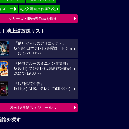
ィズニー
#少女漫画原作実写化
シリーズ・映画祭作品を探す
見！地上波放送リスト
『借りぐらしのアリエッティ』
8/7(金) 日本テレビ/金曜ロードショ
ーにて(21:00〜)
『怪盗グルーのミニオン超変身』
8/10(月) フジテレビ/最新作公開記
念にて(19:00〜)
『銀河鉄道の夜』
8/11(火) NHK/Eテレにて(09:00～)
映画TV放送スケジュールへ
画館を探す