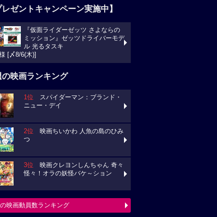
プレゼントキャンペーン実施中】
『仮面ライダーゼッツ さよならの
ミッション』ゼッツドライバーモデ
ル 光るタスキ
様 [〆8/6(木)]
週の映画ランキング
1位
スパイダーマン：ブランド・
ニュー・デイ
2位
映画ちいかわ 人魚の島のひみ
つ
3位
映画クレヨンしんちゃん 奇々
怪々！オラの妖怪バケ～ション
の映画動員数ランキング