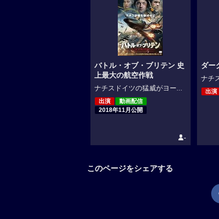
バトル・オブ・ブリテン 史
ダー
上最大の航空作戦
ナチス
ナチスドイツの猛威がヨー...
出演
出演
動画配信
2018年11月公開
-
このページをシェアする