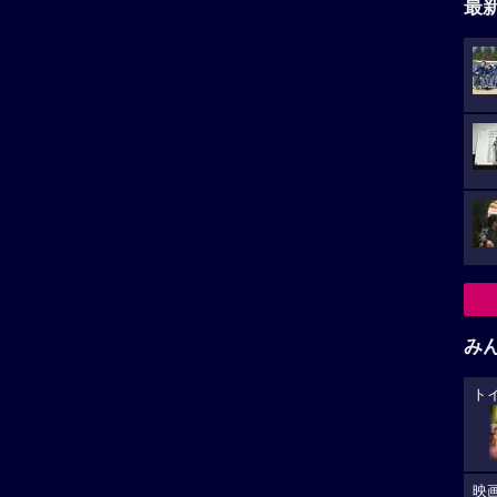
最
み
ト
映