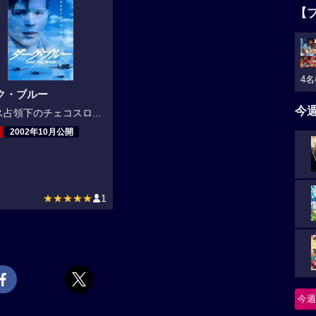
【
4名
ク・ブルー
今
占領下のチェコスロ...
2002年10月公開
★★★★★
1
今週