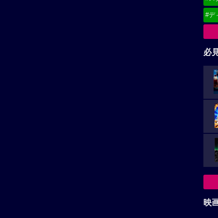
#デ
必
映