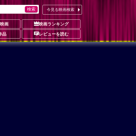
今見る映画検索
の映画
映画ランキング
作品
レビューを読む