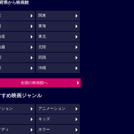
府県から映画館
京
関東
西
東海
海道
東北
信越
北陸
国
四国
州
沖縄
全国の映画館へ
すすめ映画ジャンル
クション
アニメーション
キッズ
メディ
ホラー