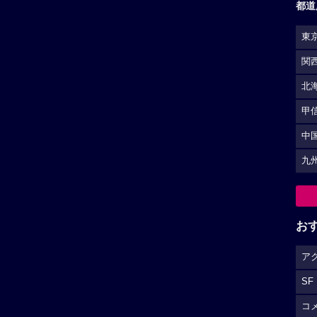
都道
東
関
北
甲
中
九
お
ア
SF
コ