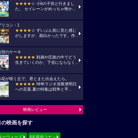
★★★★
☆ 小6の子供と行きまし
た。 セイレーンがめっちゃ怖か...
プリコン・1
★★★★
☆ ずいぶん前に見た感じ
がしますが、面白かったです。作...
統領のケーキ
★★★★★
戦禍や圧政の中でどう
生きていくのか、下劣にならなく...
の花が咲く丘で、君とまた出会えたら。
★★★★★
NHKラジオ深夜便明日
への言葉,夏の特集は戦争と平...
映画レビュー
目の映画を探す
ターウォーズ
#名探偵コナン