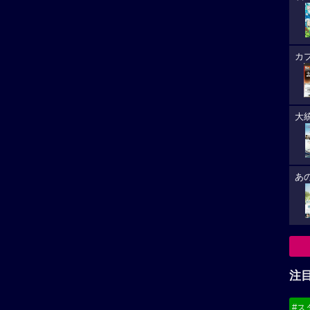
カ
大
あ
注
#ス