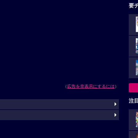
要
（
広告を非表示にするには
）
注