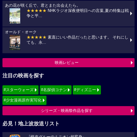
あの花が咲く丘で、君とまた出会えたら。
★★★★★
NHKラジオ深夜便明日への言葉,夏の特集は戦
争と平...
オールド・オーク
★★★★★
素直にいい作品だったと思います。 それにし
ても、永...
映画レビュー
注目の映画を探す
#スターウォーズ
#名探偵コナン
#ディズニー
#少女漫画原作実写化
シリーズ・映画祭作品を探す
必見！地上波放送リスト
『怪盗グルーのミニオン超変身』