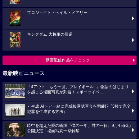
プロジェクト・ヘイル・メアリー
キングダム 大将軍の帰還
動画配信作品をチェック
最新映画ニュース
『4アウト ─もう一度、プレイボール─』物語のはじまり
を感じる場面写真が到着！スポーツイベ...
＜生成 AI＞と一緒に完成披露試写会を開催!?『5秒で完全
犯罪を生成する方法』
時空を超えた愛の軌跡『僕の一年、君の一日』9月4日(金)
公開決定！場面写真一挙解禁