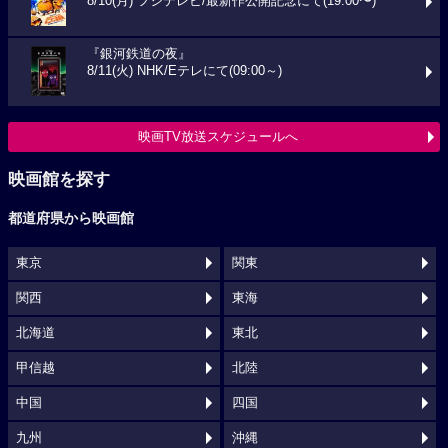
8/10(月) フジテレビ/最新作公開記念にて(19:00〜)
『銀河鉄道の夜』
8/11(火) NHK/Eテレにて(09:00～)
映画TV放送スケジュールへ
映画館を探す
都道府県から映画館
東京
関東
関西
東海
北海道
東北
甲信越
北陸
中国
四国
九州
沖縄