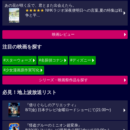
あの花が咲く丘で、君とまた出会えたら。
★★★★★
NHKラジオ深夜便明日への言葉,夏の特集は戦
争と平...
映画レビュー
注目の映画を探す
#スターウォーズ
#名探偵コナン
#ディズニー
#少女漫画原作実写化
シリーズ・映画祭作品を探す
必見！地上波放送リスト
『借りぐらしのアリエッティ』
8/7(金) 日本テレビ/金曜ロードショーにて(21:00〜)
『怪盗グルーのミニオン超変身』