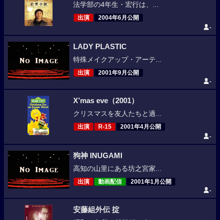
法学部の4年生・宏行は、...
出演
2004年6月公開
-
LADY PLASTIC
特殊メイクアップ・アーテ...
出演
2001年9月公開
-
X’mas eve（2001）
クリスマスを友人たちと過...
出演
R-15
2001年4月公開
-
狗神 INUGAMI
高知の山里にある坊之宮家...
出演
動画配信
2001年1月公開
-
安藤組外伝 掟