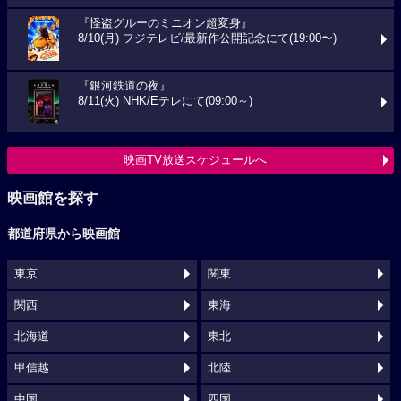
『怪盗グルーのミニオン超変身』
8/10(月) フジテレビ/最新作公開記念にて(19:00〜)
『銀河鉄道の夜』
8/11(火) NHK/Eテレにて(09:00～)
映画TV放送スケジュールへ
映画館を探す
都道府県から映画館
東京
関東
関西
東海
北海道
東北
甲信越
北陸
中国
四国