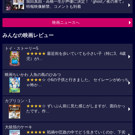
堀田真由・高橋一生が声優に決定！『ghost／夜の果て』
特報映像解禁、コメントも到着
映画ニュースへ
みんなの映画レビュー
トイ・ストーリー5
★★★★★
最近街を歩いていても小さい子（特に3、4歳
児）がi...
映画ちいかわ 人魚の島のひみつ
★★★★
☆ 小6の子供と行きました。 セイレーンがめっち
ゃ怖か...
カプリコン・1
★★★★
☆ ずいぶん前に見た感じがしますが、面白かっ
たです。作...
大統領のケーキ
★★★★★
戦禍や圧政の中でどう生きていくのか、下劣