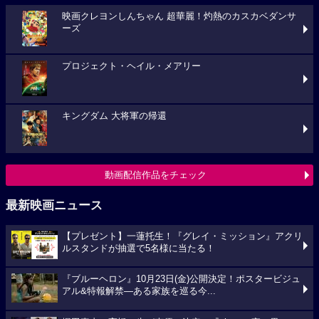
映画クレヨンしんちゃん 超華麗！灼熱のカスカベダンサ
ーズ
プロジェクト・ヘイル・メアリー
キングダム 大将軍の帰還
動画配信作品をチェック
最新映画ニュース
【プレゼント】一蓮托生！『グレイ・ミッション』アクリ
ルスタンドが抽選で5名様に当たる！
『ブルーヘロン』10月23日(金)公開決定！ポスタービジュ
アル&特報解禁―ある家族を巡る今...