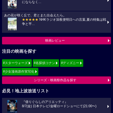
にならなく...
あの花が咲く丘で、君とまた出会えたら。
★★★★★
NHKラジオ深夜便明日への言葉,夏の特集は戦
争と平...
映画レビュー
注目の映画を探す
#スターウォーズ
#名探偵コナン
#ディズニー
#少女漫画原作実写化
シリーズ・映画祭作品を探す
必見！地上波放送リスト
『借りぐらしのアリエッティ』
8/7(金) 日本テレビ/金曜ロードショーにて(21:00〜)