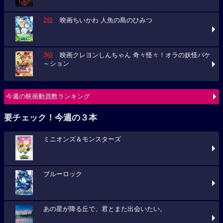
2位
映画ちいかわ 人魚の島のひみつ
3位
映画クレヨンしんちゃん 奇々怪々！オラの妖怪バケ
～ション
今週の映画動員数ランキング
要チェック！今週の３本
ミニオンズ＆モンスターズ
ブルーロック
あの星が降る丘で、君とまた出会いたい。