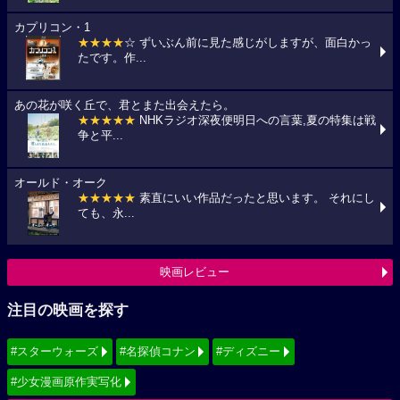
カプリコン・1
★★★★
☆ ずいぶん前に見た感じがしますが、面白かっ
たです。作...
あの花が咲く丘で、君とまた出会えたら。
★★★★★
NHKラジオ深夜便明日への言葉,夏の特集は戦
争と平...
オールド・オーク
★★★★★
素直にいい作品だったと思います。 それにし
ても、永...
映画レビュー
注目の映画を探す
#スターウォーズ
#名探偵コナン
#ディズニー
#少女漫画原作実写化