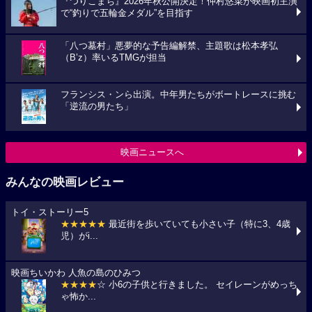
『つりこまち』2026年秋公開決定！仲村悠菜が映画初主演
で“釣りで五輪金メダル”を目指す
「八つ墓村」悪夢的な予告編解禁、主題歌は松本孝弘
（B’z）率いるTMGが担当
フランシス・ンら出演。中年男たちがボートレースに挑む
「逆流の男たち」
映画ニュースへ
みんなの映画レビュー
トイ・ストーリー5
★★★★★
最近街を歩いていても小さい子（特に3、4歳
児）がi...
映画ちいかわ 人魚の島のひみつ
★★★★
☆ 小6の子供と行きました。 セイレーンがめっち
ゃ怖か...