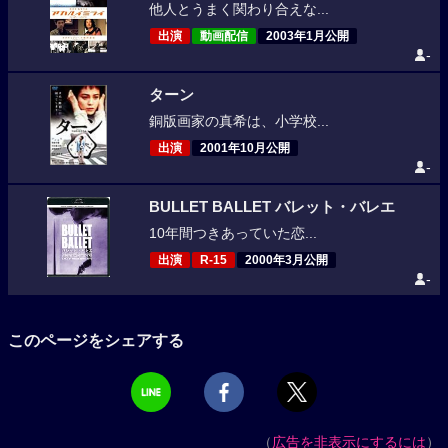
他人とうまく関わり合えな...
出演
動画配信
2003年1月公開
-
ターン
銅版画家の真希は、小学校...
出演
2001年10月公開
-
BULLET BALLET バレット・バレエ
10年間つきあっていた恋...
出演
R-15
2000年3月公開
-
このページをシェアする
（
広告を非表示にするには
）