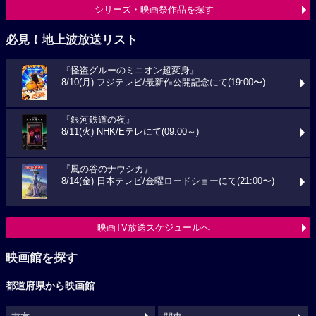
シリーズ・映画祭作品を探す
必見！地上波放送リスト
『怪盗グルーのミニオン超変身』
8/10(月) フジテレビ/最新作公開記念にて(19:00〜)
『銀河鉄道の夜』
8/11(火) NHK/Eテレにて(09:00～)
『風の谷のナウシカ』
8/14(金) 日本テレビ/金曜ロードショーにて(21:00〜)
映画TV放送スケジュールへ
映画館を探す
都道府県から映画館