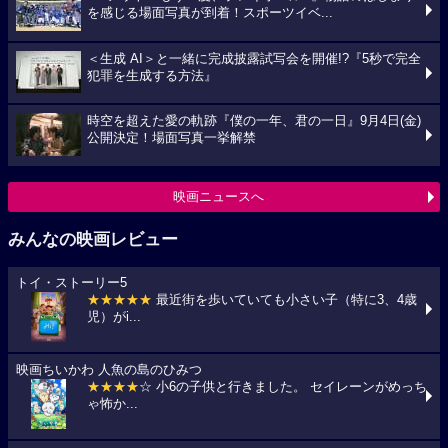
を感じる場面写真が到着！スポーツイベ...
＜生成 AI＞と一緒に完成披露試写会を開催!?『5秒で完全
犯罪を生成する方法』
時空を超えた愛の軌跡『僕の一年、君の一日』9月4日(金)
公開決定！場面写真一挙解禁
映画ニュースへ
みんなの映画レビュー
トイ・ストーリー5
★★★★★
最近街を歩いていても小さい子（特に3、4歳
児）がi...
映画ちいかわ 人魚の島のひみつ
★★★★
☆ 小6の子供と行きました。 セイレーンがめっち
ゃ怖か...