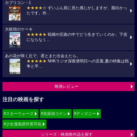
カプリコン・1
★★★★
☆ ずいぶん前に見た感じがしますが、面白かっ
たです。作...
大統領のケーキ
★★★★★
戦禍や圧政の中でどう生きていくのか、下劣
にならなく...
あの花が咲く丘で、君とまた出会えたら。
★★★★★
NHKラジオ深夜便明日への言葉,夏の特集は戦
争と平...
映画レビュー
注目の映画を探す
#スターウォーズ
#名探偵コナン
#ディズニー
#少女漫画原作実写化
シリーズ・映画祭作品を探す