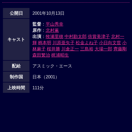
公開日
2001年10月13日
監督
：
平山秀幸
原作
：
北村薫
出演
：
牧瀬里穂
中村勘太郎
倍賞美津子
北村一
キャスト
輝
柄本明
川原亜矢子
松金よね子
小日向文世
小
林麻子
桜井勝
川倉正一
三島裕
大場一郎
齊藤剛
森田繁治
梶浦昭生
配給
アスミック・エース
制作国
日本（2001）
上映時間
111分