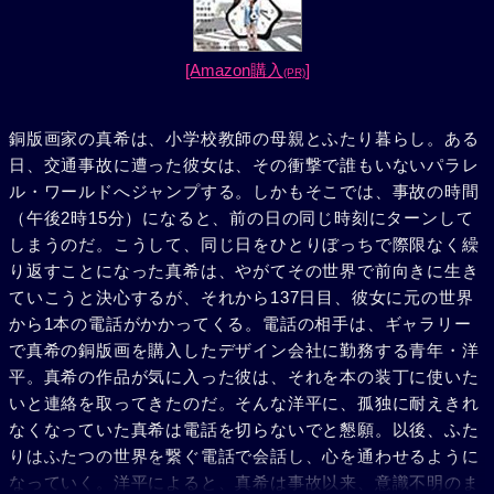
[Amazon購入
]
(PR)
銅版画家の真希は、小学校教師の母親とふたり暮らし。ある
日、交通事故に遭った彼女は、その衝撃で誰もいないパラレ
ル・ワールドへジャンプする。しかもそこでは、事故の時間
（午後2時15分）になると、前の日の同じ時刻にターンして
しまうのだ。こうして、同じ日をひとりぼっちで際限なく繰
り返すことになった真希は、やがてその世界で前向きに生き
ていこうと決心するが、それから137日目、彼女に元の世界
から1本の電話がかかってくる。電話の相手は、ギャラリー
で真希の銅版画を購入したデザイン会社に勤務する青年・洋
平。真希の作品が気に入った彼は、それを本の装丁に使いた
いと連絡を取ってきたのだ。そんな洋平に、孤独に耐えきれ
なくなっていた真希は電話を切らないでと懇願。以後、ふた
りはふたつの世界を繋ぐ電話で会話し、心を通わせるように
なっていく。洋平によると、真希は事故以来、意識不明のま