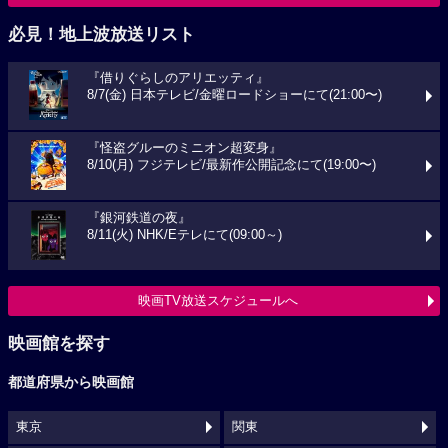
必見！地上波放送リスト
『借りぐらしのアリエッティ』
8/7(金) 日本テレビ/金曜ロードショーにて(21:00〜)
『怪盗グルーのミニオン超変身』
8/10(月) フジテレビ/最新作公開記念にて(19:00〜)
『銀河鉄道の夜』
8/11(火) NHK/Eテレにて(09:00～)
映画TV放送スケジュールへ
映画館を探す
都道府県から映画館
東京
関東