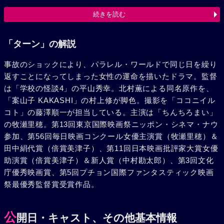
ま入院中であるらしい。また、彼は電話口に真希の母親を連
続きを読む
れて来てくれるが、何故か母親には真希の声は届かなかっ
た。ある日、真希の前に柿崎という男が現れた。彼もまた自
動車事故の衝撃で、この世界にジャンプしたと言う。ところ
「ターン」の解説
が、彼は誘拐した少女を轢き逃げした凶悪犯だったのだ。そ
事故のショックにより、パラレル・ワールドで同じ日を繰り
のことを新聞で調べた洋平は、真希に注意するよう告げよう
返すことになってしまった女性の運命を描いたドラマ。監督
とするが、彼の部屋に酔って現れた上司が誤って電話を切っ
は「学校の怪談4」の平山秀幸。北村薫による同名原作を、
てしまい、ふたりは連絡が取れなくなる。一方その頃、柿崎
「案山子 KAKASHI」の村上修が脚色。撮影を「ココニイル
は真希の前で次第にその本性を現していた。しかし突然、柿
コト」の藤澤順一が担当している。主演は「ちんちろまい」
崎が真希の目の前から消えた。どうやら、元の世界の柿崎が
の牧瀬里穂。第13回東京国際映画祭ニッポン・シネマ・ナウ
死んだようだ。そして、その時から元の世界に戻りたいとよ
参加、第56回毎日映画コンクール女優主演賞（牧瀬里穂）＆
り強く思うようになった真希は、見舞いに来ていた母親と洋
田中絹代賞（倍賞美津子）、第11回日本映画批評家大賞女優
平の前で、深い眠りから覚めるのだった。
助演賞（倍賞美津子）＆新人賞（中村勘太郎）、第3回文化
庁優秀映画賞、第5回プチョン国際ファンタスティック映画
祭最優秀監督賞受賞作品。
公
開日・キャスト、その他基本情報