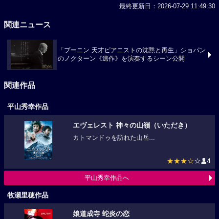
最終更新日：2026-07-29 11:49:30
関連ニュース
「ブーニン 天才ピアニストの沈黙と再生」ショパン
のノクターン《遺作》を演奏するシーン公開
関連作品
平山秀幸作品
エヴェレスト 神々の山嶺（いただき）
カトマンドゥを訪れた山岳...
★★★☆
☆
4
平山秀幸作品へ
牧瀬里穂作品
娘道成寺 蛇炎の恋