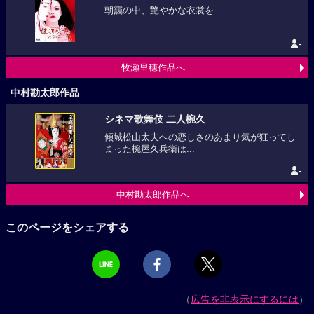
朝靄の中、艶やかな衣裳を...
-
牧瀬里穂作品へ
中村勘太郎作品
シネマ歌舞伎 二人椀久
傾城松山太夫への恋しさのあまり気が狂ってし
まった椀屋久兵衛は...
-
中村勘太郎作品へ
このページをシェアする
（
広告を非表示にするには
）