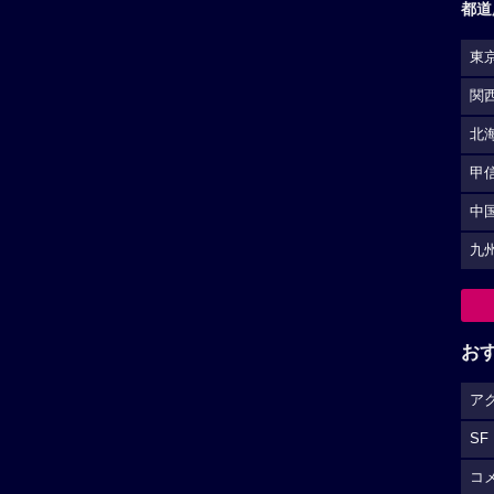
都道
東
関
北
甲
中
九
お
ア
SF
コ