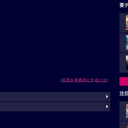
要
（
広告を非表示にするには
）
注