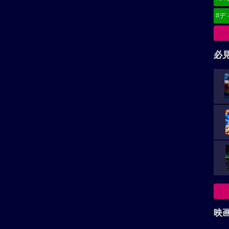
#デ
必
映