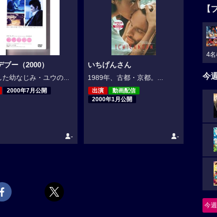
【
4名
デブー（2000）
いちげんさん
今
た幼なじみ・ユウの...
1989年、古都・京都。...
2000年7月公開
出演
動画配信
2000年1月公開
-
-
今週