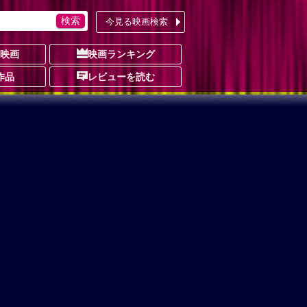
今見る映画検索
の映画
映画ランキング
作品
レビューを読む