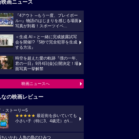
新映画ニュース
『4アウト ─もう一度、プレイボー
ル─』物語のはじまりを感じる場面
写真が到着！スポーツイベ...
＜生成 AI＞と一緒に完成披露試写
会を開催!?『5秒で完全犯罪を生成
する方法』
時空を超えた愛の軌跡『僕の一年、
君の一日』9月4日(金)公開決定！場
面写真一挙解禁
映画ニュースへ
んなの映画レビュー
イ・ストーリー5
★★★★★
最近街を歩いていても
小さい子（特に3、4歳児）がi...
画ちいかわ 人魚の島のひみつ