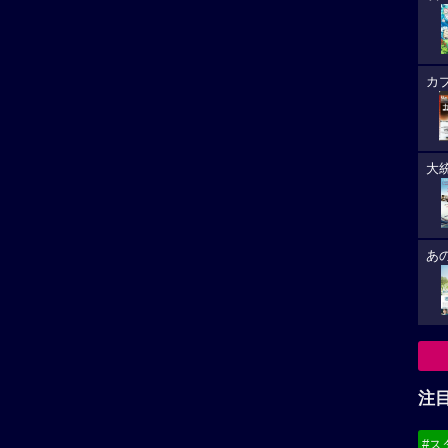
カ
大
あ
注
#ス