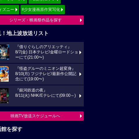
ィズニー
#少女漫画原作実写化
シリーズ・映画祭作品を探す
見！地上波放送リスト
『借りぐらしのアリエッティ』
8/7(金) 日本テレビ/金曜ロードショ
ーにて(21:00〜)
『怪盗グルーのミニオン超変身』
8/10(月) フジテレビ/最新作公開記
念にて(19:00〜)
『銀河鉄道の夜』
8/11(火) NHK/Eテレにて(09:00～)
映画TV放送スケジュールへ
画館を探す