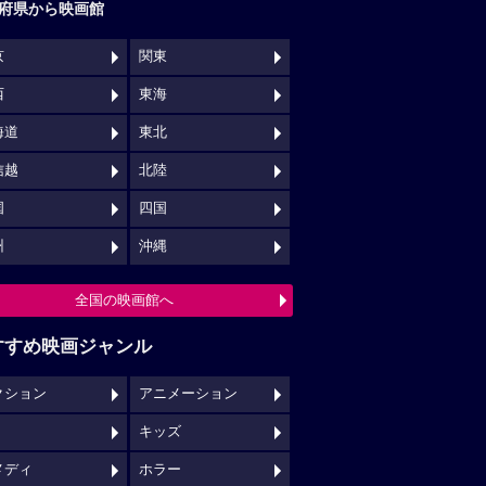
府県から映画館
京
関東
西
東海
海道
東北
信越
北陸
国
四国
州
沖縄
全国の映画館へ
すすめ映画ジャンル
クション
アニメーション
キッズ
メディ
ホラー