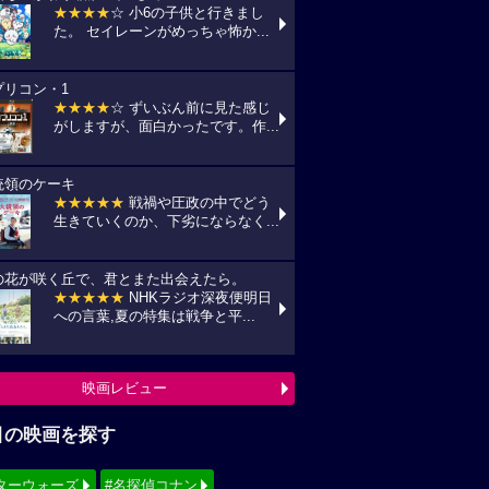
★★★★
☆ 小6の子供と行きまし
た。 セイレーンがめっちゃ怖か...
プリコン・1
★★★★
☆ ずいぶん前に見た感じ
がしますが、面白かったです。作...
統領のケーキ
★★★★★
戦禍や圧政の中でどう
生きていくのか、下劣にならなく...
の花が咲く丘で、君とまた出会えたら。
★★★★★
NHKラジオ深夜便明日
への言葉,夏の特集は戦争と平...
映画レビュー
目の映画を探す
ターウォーズ
#名探偵コナン