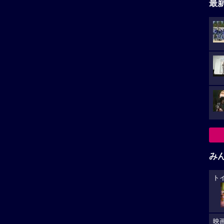
最
み
ト
映