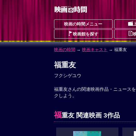
映画の時間メニュー
映画館を探す
映画の時間
→
映画キャスト
→ 福重友
福重友
フクシゲユウ
福重友さんの関連映画作品・ニュースを
クしよう。
福
重友 関連映画 3作品