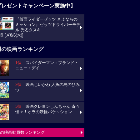
プレゼントキャンペーン実施中】
『仮面ライダーゼッツ さよならの
ミッション』ゼッツドライバーモデ
ル 光るタスキ
様 [〆8/6(木)]
週の映画ランキング
1位
スパイダーマン：ブランド・
ニュー・デイ
2位
映画ちいかわ 人魚の島のひみ
つ
3位
映画クレヨンしんちゃん 奇々
怪々！オラの妖怪バケ～ション
の映画動員数ランキング