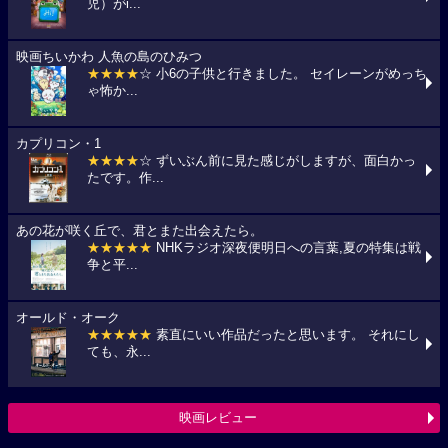
児）がi...
映画ちいかわ 人魚の島のひみつ
★★★★
☆ 小6の子供と行きました。 セイレーンがめっち
ゃ怖か...
カプリコン・1
★★★★
☆ ずいぶん前に見た感じがしますが、面白かっ
たです。作...
あの花が咲く丘で、君とまた出会えたら。
★★★★★
NHKラジオ深夜便明日への言葉,夏の特集は戦
争と平...
オールド・オーク
★★★★★
素直にいい作品だったと思います。 それにし
ても、永...
映画レビュー