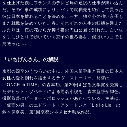
を仕上げた僕にフランスのテレビ局の通訳の仕事が舞い込ん
だ。その仕事の成功により、パリで就職先を紹介して貰った
彼は日本を離れることを決める。一方、独立心の強い京子も
また就職を決めていた。春。それぞれの人生の転機を迎えた
ふたりは、桜の花びらが舞う夜の円山公園で別れた。白い杖
を手にひとりで歩いていく京子の後ろ姿を、僕はいつまでも
見送った……。
「いちげんさん」の解説
京都の四季のうつろいの中に、外国人留学生と盲目の日本人
女性の愛と別れを描出するラヴ・ストーリー。監督は
『ONCE in TIME』の森本功。第20回すばる文学賞を受賞し
たデビット・ゾペティによる同名小説を、森本監督が脚色。
撮影監督にピーター・ボロッシュがあたっている。主演は、
「仮面の男」のエドワード・アタートンと「Lie lie Lie」の
鈴木保奈美。第1回京都シネメセナ助成作品。