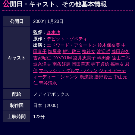
公
開日・キャスト、その他基本情報
公開日
2000年1月29日
監督
：
森本功
原作
：
デビット・ゾペティ
出演
：
エドワード・アタートン
鈴木保奈美
中
田喜子
塩屋俊
蟹江敬三
鴨鈴女
渡辺哲
藤田宗久
キャスト
吉家昭仁
DYVYUM
路井恵美子
嶋田豪
遠山二郎
堀奈津夫
南条好輝
岡田善恵
寺下貞信
福重友
君
佳
マヘッシュ・ダルマ・パラン
ジェイアーテ
ィーディーニシャンタ
廣瀬謙
勝野賢三
中山元
仁
荒谷清水
配給
メディアボックス
制作国
日本（2000）
上映時間
122分