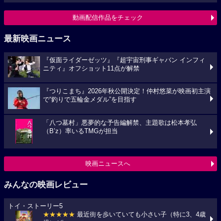
動画配信作品をチェック
最新映画ニュース
『仮面ライダーゼッツ』『超宇宙刑事ギャバン インフィ
ニティ』オフショット11点が解禁
『つりこまち』2026年秋公開決定！仲村悠菜が映画初主演
で“釣りで五輪金メダル”を目指す
「八つ墓村」悪夢的な予告編解禁、主題歌は松本孝弘
（B’z）率いるTMGが担当
映画ニュースへ
みんなの映画レビュー
トイ・ストーリー5
★★★★★
最近街を歩いていても小さい子（特に3、4歳