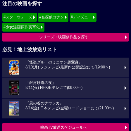
注目の映画を探す
#スターウォーズ
#名探偵コナン
#ディズニー
#少女漫画原作実写化
シリーズ・映画祭作品を探す
必見！地上波放送リスト
『怪盗グルーのミニオン超変身』
8/10(月) フジテレビ/最新作公開記念にて(19:00〜)
『銀河鉄道の夜』
8/11(火) NHK/Eテレにて(09:00～)
『風の谷のナウシカ』
8/14(金) 日本テレビ/金曜ロードショーにて(21:00〜)
映画TV放送スケジュールへ