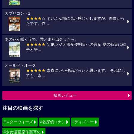
カプリコン・1
★★★★
☆ ずいぶん前に見た感じがしますが、面白かっ
たです。作...
あの花が咲く丘で、君とまた出会えたら。
★★★★★
NHKラジオ深夜便明日への言葉,夏の特集は戦
争と平...
オールド・オーク
★★★★★
素直にいい作品だったと思います。 それにし
ても、永...
映画レビュー
注目の映画を探す
#スターウォーズ
#名探偵コナン
#ディズニー
#少女漫画原作実写化