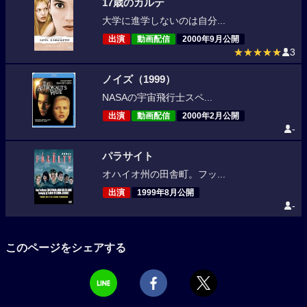
17歳のカルテ
大学に進学しないのは自分...
出演
動画配信
2000年9月公開
★★★★★
3
ノイズ（1999）
NASAの宇宙飛行士スペ...
出演
動画配信
2000年2月公開
-
パラサイト
オハイオ州の田舎町。フッ...
出演
1999年8月公開
-
このページをシェアする