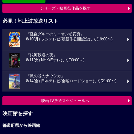
シリーズ・映画祭作品を探す
必見！地上波放送リスト
『怪盗グルーのミニオン超変身』
8/10(月) フジテレビ/最新作公開記念にて(19:00〜)
『銀河鉄道の夜』
8/11(火) NHK/Eテレにて(09:00～)
『風の谷のナウシカ』
8/14(金) 日本テレビ/金曜ロードショーにて(21:00〜)
映画TV放送スケジュールへ
映画館を探す
都道府県から映画館