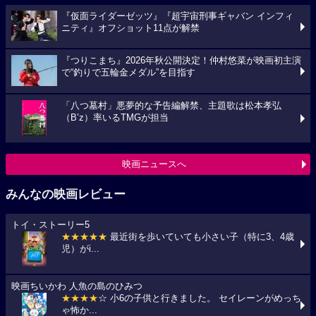
『仮面ライダーゼッツ』『超宇宙刑事ギャバン インフィ
ニティ』オフショット11点が解禁
『つりこまち』2026年秋公開決定！仲村悠菜が映画初主演
で“釣りで五輪金メダル”を目指す
「八つ墓村」悪夢的な予告編解禁、主題歌は松本孝弘
（B’z）率いるTMGが担当
映画ニュースへ
みんなの映画レビュー
トイ・ストーリー5
★★★★★
最近街を歩いていても小さい子（特に3、4歳
児）がi...
映画ちいかわ 人魚の島のひみつ
★★★★
☆ 小6の子供と行きました。 セイレーンがめっち
ゃ怖か...