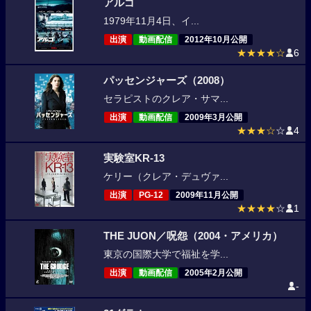
アルゴ
1979年11月4日、イ...
出演
動画配信
2012年10月公開
★★★★☆
6
パッセンジャーズ（2008）
セラピストのクレア・サマ...
出演
動画配信
2009年3月公開
★★★☆
☆
4
実験室KR-13
ケリー（クレア・デュヴァ...
出演
PG-12
2009年11月公開
★★★★
☆
1
THE JUON／呪怨（2004・アメリカ）
東京の国際大学で福祉を学...
出演
動画配信
2005年2月公開
-