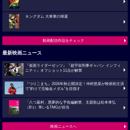
キングダム 大将軍の帰還
動画配信作品をチェック
最新映画ニュース
『仮面ライダーゼッツ』『超宇宙刑事ギャバン インフィ
ニティ』オフショット11点が解禁
『つりこまち』2026年秋公開決定！仲村悠菜が映画初主演
で“釣りで五輪金メダル”を目指す
「八つ墓村」悪夢的な予告編解禁、主題歌は松本孝弘
（B’z）率いるTMGが担当
映画ニュースへ