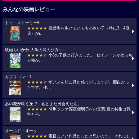
みんなの映画レビュー
トイ・ストーリー5
★★★★★
最近街を歩いていても小さい子（特に3、4歳
児）がi...
映画ちいかわ 人魚の島のひみつ
★★★★
☆ 小6の子供と行きました。 セイレーンがめっち
ゃ怖か...
カプリコン・1
★★★★
☆ ずいぶん前に見た感じがしますが、面白かっ
たです。作...
あの花が咲く丘で、君とまた出会えたら。
★★★★★
NHKラジオ深夜便明日への言葉,夏の特集は戦
争と平...
オールド・オーク
★★★★★
素直にいい作品だったと思います。 それにし