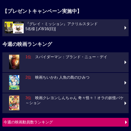
【プレゼントキャンペーン実施中】
『グレイ・ミッション』アクリルスタンド
5名様 [〆8/16(日)]
今週の映画ランキング
1位
スパイダーマン：ブランド・ニュー・デイ
2位
映画ちいかわ 人魚の島のひみつ
3位
映画クレヨンしんちゃん 奇々怪々！オラの妖怪バケ
～ション
今週の映画動員数ランキング