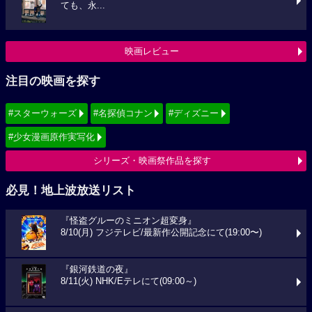
ても、永...
映画レビュー
注目の映画を探す
#スターウォーズ
#名探偵コナン
#ディズニー
#少女漫画原作実写化
シリーズ・映画祭作品を探す
必見！地上波放送リスト
『怪盗グルーのミニオン超変身』
8/10(月) フジテレビ/最新作公開記念にて(19:00〜)
『銀河鉄道の夜』
8/11(火) NHK/Eテレにて(09:00～)