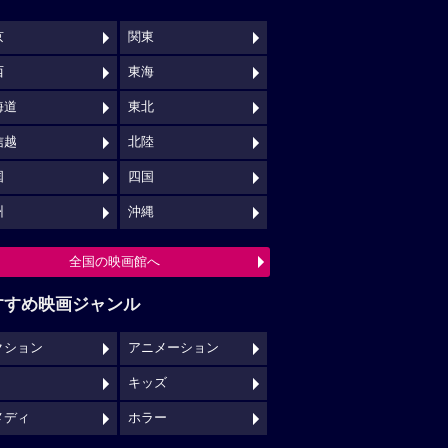
京
関東
西
東海
海道
東北
信越
北陸
国
四国
州
沖縄
全国の映画館へ
すすめ映画ジャンル
クション
アニメーション
キッズ
メディ
ホラー