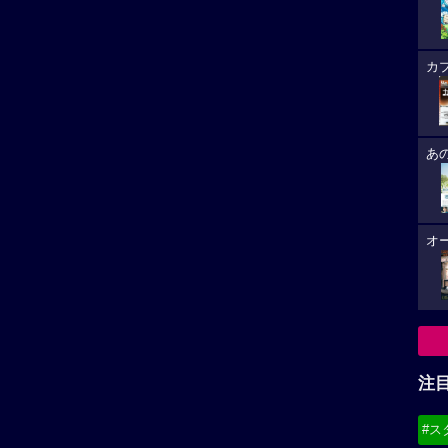
カ
あ
オ
注
#ス