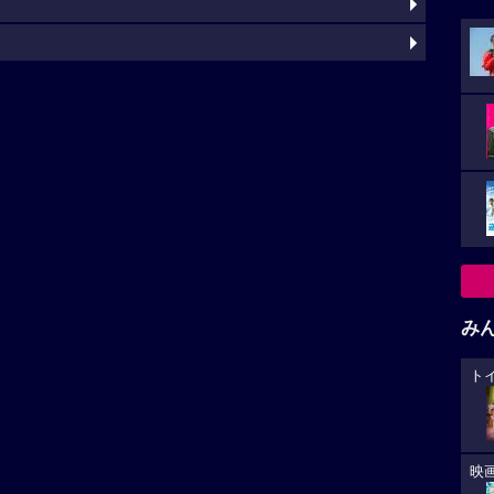
み
ト
映