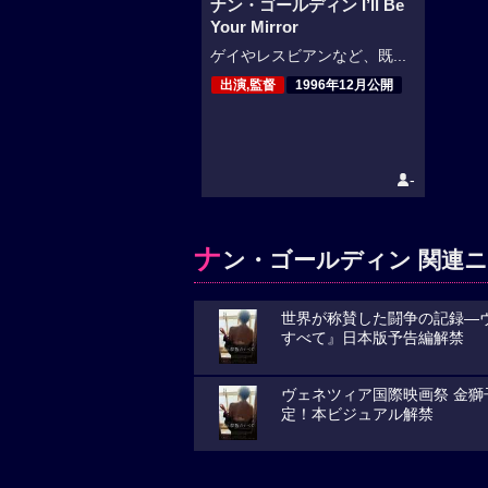
ナン・ゴールディン I’ll Be
Your Mirror
ゲイやレスビアンなど、既...
出演,監督
1996年12月公開
-
ナ
ン・ゴールディン 関連ニ
世界が称賛した闘争の記録―ヴ
すべて』日本版予告編解禁
ヴェネツィア国際映画祭 金獅子
定！本ビジュアル解禁