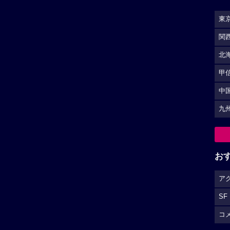
東
関
北
甲
中
九
お
ア
SF
コ