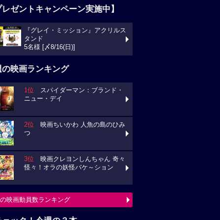
プレゼントキャンペーン実施中】
『グレイ・ミッション』アクリルス
タンド
5名様 [〆8/16(日)]
週の映画ランキング
1位
スパイダーマン：ブランド・
ニュー・デイ
2位
映画ちいかわ 人魚の島のひみ
つ
3位
映画クレヨンしんちゃん 奇々
怪々！オラの妖怪バケ～ション
の映画動員数ランキング