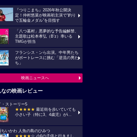
『つりこまち』2026年秋公開決
定！仲村悠菜が映画初主演で“釣り
で五輪金メダル”を目指す
「八つ墓村」悪夢的な予告編解禁、
主題歌は松本孝弘（B’z）率いる
TMGが担当
フランシス・ンら出演。中年男たち
がボートレースに挑む「逆流の男た
ち」
映画ニュースへ
んなの映画レビュー
イ・ストーリー5
★★★★★
最近街を歩いていても
小さい子（特に3、4歳児）がi...
画ちいかわ 人魚の島のひみつ
★★★★
☆ 小6の子供と行きまし