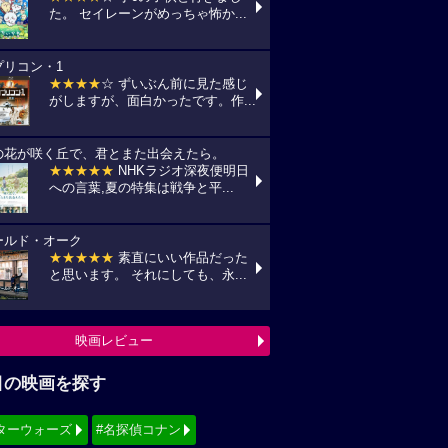
た。 セイレーンがめっちゃ怖か...
プリコン・1
★★★★
☆ ずいぶん前に見た感じ
がしますが、面白かったです。作...
の花が咲く丘で、君とまた出会えたら。
★★★★★
NHKラジオ深夜便明日
への言葉,夏の特集は戦争と平...
ールド・オーク
★★★★★
素直にいい作品だった
と思います。 それにしても、永...
映画レビュー
目の映画を探す
ターウォーズ
#名探偵コナン