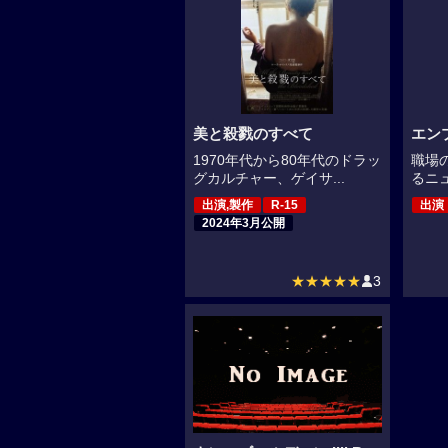
美と殺戮のすべて
エン
1970年代から80年代のドラッ
職場
グカルチャー、ゲイサ...
るニュ
出演,製作
R-15
出演
2024年3月公開
★★★★★
3