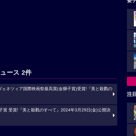
要
ュース 2件
ェネツィア国際映画祭最高賞(金獅子賞)受賞!『美と殺戮の
注
賞 受賞!『美と殺戮のすべて』2024年3月29日(金)公開決