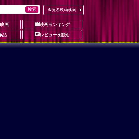
今見る映画検索
の映画
映画ランキング
作品
レビューを読む