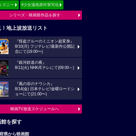
ィズニー
#少女漫画原作実写化
シリーズ・映画祭作品を探す
見！地上波放送リスト
『怪盗グルーのミニオン超変身』
8/10(月) フジテレビ/最新作公開記
念にて(19:00〜)
『銀河鉄道の夜』
8/11(火) NHK/Eテレにて(09:00～)
『風の谷のナウシカ』
8/14(金) 日本テレビ/金曜ロードシ
ョーにて(21:00〜)
映画TV放送スケジュールへ
画館を探す
府県から映画館