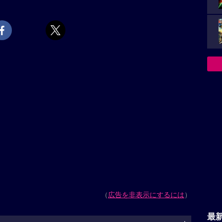
（
広告を非表示にするには
）
最