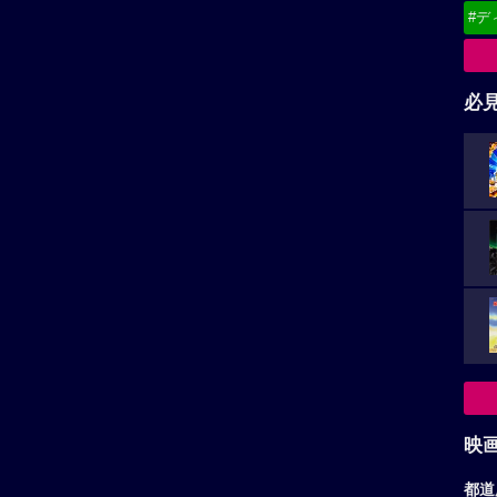
#デ
必
映
都道