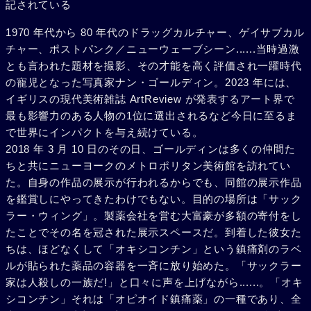
記されている
1970 年代から 80 年代のドラッグカルチャー、ゲイサブカル
チャー、ポストパンク／ニューウェーブシーン......当時過激
とも言われた題材を撮影、その才能を高く評価され一躍時代
の寵児となった写真家ナン・ゴールディン。2023 年には、
イギリスの現代美術雑誌 ArtReview が発表するアート界で
最も影響力のある人物の1位に選出されるなど今日に至るま
で世界にインパクトを与え続けている。
2018 年 3 月 10 日のその日、ゴールディンは多くの仲間た
ちと共にニューヨークのメトロポリタン美術館を訪れてい
た。自身の作品の展示が行われるからでも、同館の展示作品
を鑑賞しにやってきたわけでもない。目的の場所は「サック
ラー・ウィング」。製薬会社を営む大富豪が多額の寄付をし
たことでその名を冠された展示スペースだ。到着した彼女た
ちは、ほどなくして「オキシコンチン」という鎮痛剤のラベ
ルが貼られた薬品の容器を一斉に放り始めた。「サックラー
家は人殺しの一族だ!」と口々に声を上げながら......。「オキ
シコンチン」それは「オピオイド鎮痛薬」の一種であり、全