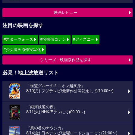
映画レビュー
注目の映画を探す
#スターウォーズ
#名探偵コナン
#ディズニー
#少女漫画原作実写化
シリーズ・映画祭作品を探す
必見！地上波放送リスト
『怪盗グルーのミニオン超変身』
8/10(月) フジテレビ/最新作公開記念にて(19:00〜)
『銀河鉄道の夜』
8/11(火) NHK/Eテレにて(09:00～)
『風の谷のナウシカ』
8/14(金) 日本テレビ/金曜ロードショーにて(21:00〜)