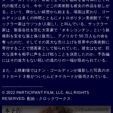
代の寵児となり、今や「どこの美術館も彼女の作品を欲しが
る」という、輝かしい経歴から始まる。場面は変わり、ゴー
ルディンは多くの仲間とともにメトロポリタン美術館で「サ
ックラー家はウソつき!人殺し!」と叫んでいる。サックラー
家は、製薬会社を営む大富豪で「オキシコンチン」という鎮
痛剤を安全な薬と偽り販売し、アメリカで 50 万人もの命を
奪ったのだ。そしてその莫大な売り上げを世界中の美術館に
寄付することで慈善家として知られていた。彼女はなぜ、巨
大な資本を相手に声を上げ戦うことを決意したのか。予告編
にはその途方もない戦いの道のりの一端が収められている。
また、上映劇場ではナン・ゴールディンが撮影した写真のポ
ストカード 3 枚がついたムビチケカードが販売されている。
----------------------------
© 2022 PARTICIPANT FILM, LLC. ALL RIGHTS
RESERVED. 配給：クロックワークス