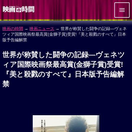
映画の時間
→
映画ニュース
→ 世界が称賛した闘争の記録―ヴェネ
ツィア国際映画祭最高賞(金獅子賞)受賞!『美と殺戮のすべて』日本
版予告編解禁
世界が称賛した闘争の記録―ヴェネツ
ィア国際映画祭最高賞(金獅子賞)受賞!
『美と殺戮のすべて』日本版予告編解
禁