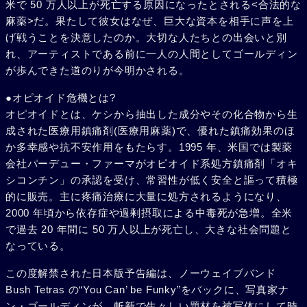
米で 50 万人以上が死亡する原因になったとされる<合法的な
麻薬>だ。果たして彼女はなぜ、巨大な資本を相手に声を上
げ戦うことを決意したのか。大切な人たちとの出会いと別
れ、アーティストである前に一人の人間としてゴールディン
が歩んできた道のりが今明かされる。
●オピオイド危機とは?
オピオイドとは、ケシから抽出した成分やその化合物から生
成された医療用鎮痛剤(医療用麻薬)で、優れた鎮痛効果のほ
か多幸感や抗不安作用をもたらす。1995 年、米国では製薬
会社パーデュー・ファーマがオピオイド系処方鎮痛剤「オキ
シコンチン」の承認を受け、常習性が低く安全と謳って積極
的に販売。主に疼痛治療に大量に処方されるようになり、
2000 年頃から依存症や過剰摂取による中毒死が急増。全米
で過去 20 年間に 50 万人以上が死亡し、大きな社会問題と
なっている。
この度解禁された日本版予告編は、ノーウェイブバンド
Bush Tetras の“You Can’ be Funky”をバックに、写真家ナ
ン・ゴールディンが、斬新で生々しい題材を被写体にして時