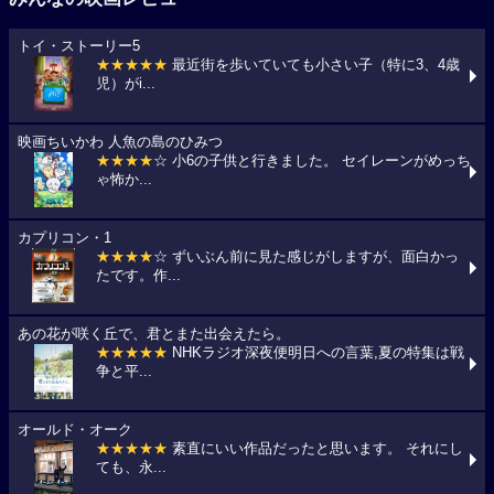
トイ・ストーリー5
★★★★★
最近街を歩いていても小さい子（特に3、4歳
児）がi...
映画ちいかわ 人魚の島のひみつ
★★★★
☆ 小6の子供と行きました。 セイレーンがめっち
ゃ怖か...
カプリコン・1
★★★★
☆ ずいぶん前に見た感じがしますが、面白かっ
たです。作...
あの花が咲く丘で、君とまた出会えたら。
★★★★★
NHKラジオ深夜便明日への言葉,夏の特集は戦
争と平...
オールド・オーク
★★★★★
素直にいい作品だったと思います。 それにし
ても、永...