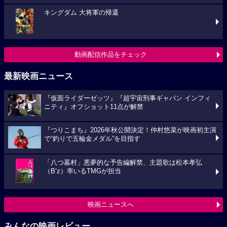
キングダム 大将軍の帰還
動画配信作品をチェック
最新映画ニュース
『仮面ライダーゼッツ』『超宇宙刑事ギャバン インフィ
ニティ』オフショット11点が解禁
『つりこまち』2026年秋公開決定！仲村悠菜が映画初主演
で“釣りで五輪金メダル”を目指す
「八つ墓村」悪夢的な予告編解禁、主題歌は松本孝弘
（B’z）率いるTMGが担当
映画ニュースへ
みんなの映画レビュー