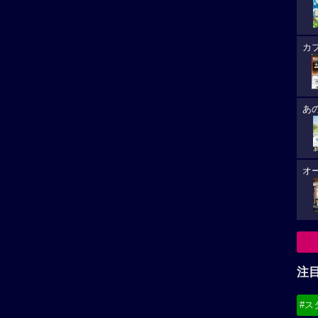
カ
あ
オ
注
#ス