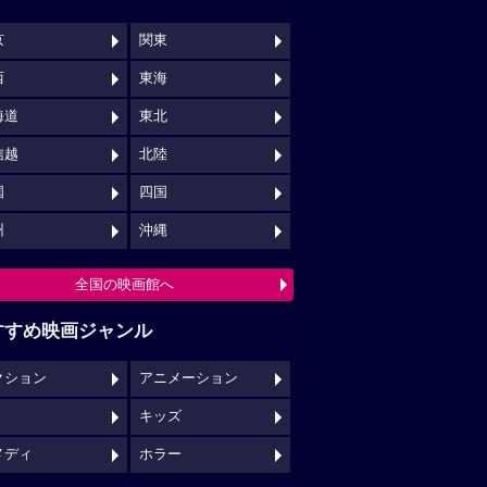
京
関東
西
東海
海道
東北
信越
北陸
国
四国
州
沖縄
全国の映画館へ
すすめ映画ジャンル
クション
アニメーション
キッズ
メディ
ホラー