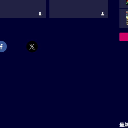
-
-
最