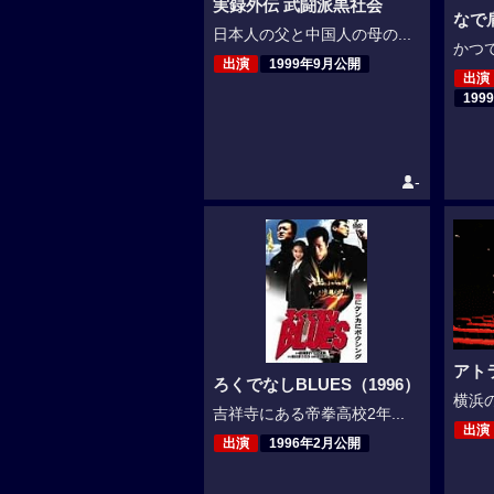
実録外伝 武闘派黒社会
なで
日本人の父と中国人の母の...
かつて
出演
1999年9月公開
出演
199
-
アト
ろくでなしBLUES（1996）
横浜の
吉祥寺にある帝拳高校2年...
出演
出演
1996年2月公開