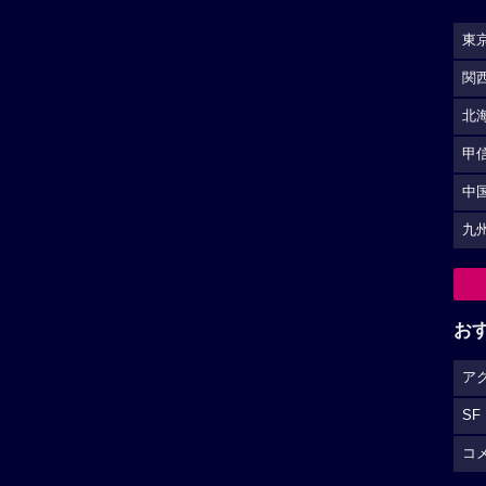
東
関
北
甲
中
九
お
ア
SF
コ