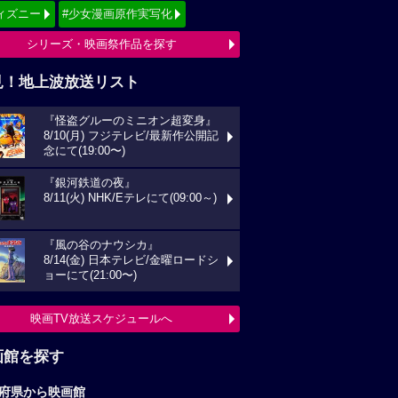
ィズニー
#少女漫画原作実写化
シリーズ・映画祭作品を探す
見！地上波放送リスト
『怪盗グルーのミニオン超変身』
8/10(月) フジテレビ/最新作公開記
念にて(19:00〜)
『銀河鉄道の夜』
8/11(火) NHK/Eテレにて(09:00～)
『風の谷のナウシカ』
8/14(金) 日本テレビ/金曜ロードシ
ョーにて(21:00〜)
映画TV放送スケジュールへ
画館を探す
府県から映画館