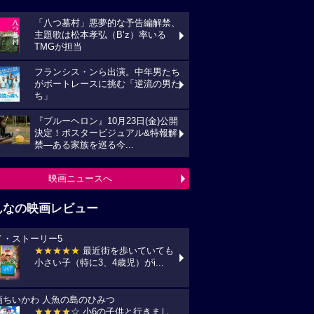
「八つ墓村」悪夢的な予告編解禁、
主題歌は松本孝弘（B’z）率いる
TMGが担当
フランシス・ンら出演。中年男たち
がボートレースに挑む「逆流の男た
ち」
『ブルーヘロン』10月23日(金)公開
決定！ポスタービジュアル&特報解
禁―ある家族を巡る今...
映画ニュースへ
んなの映画レビュー
イ・ストーリー5
★★★★★
最近街を歩いていても
小さい子（特に3、4歳児）がi...
画ちいかわ 人魚の島のひみつ
★★★★
☆ 小6の子供と行きまし