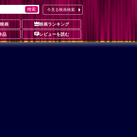
今見る映画検索
の映画
映画ランキング
作品
レビューを読む