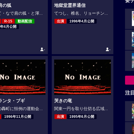
要
肩の狐
地獄堂霊界通信
・なで肩の狐・と渾...
てつし、椎名、リョーチン...
R-15
動画配信
出演
1996年4月公開
9年4月公開
-
-
注
ランタ・ブギ
哭きの竜
轟町に恒例の運動会...
関東一円を取り仕切る広域...
1996年11月公開
出演
1995年6月公開