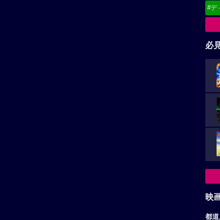
#デ
必
映
都道