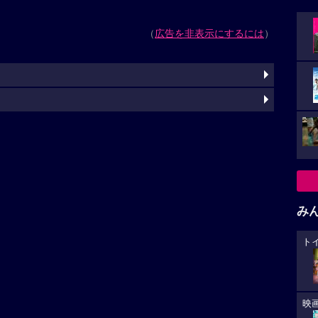
（
広告を非表示にするには
）
み
ト
映