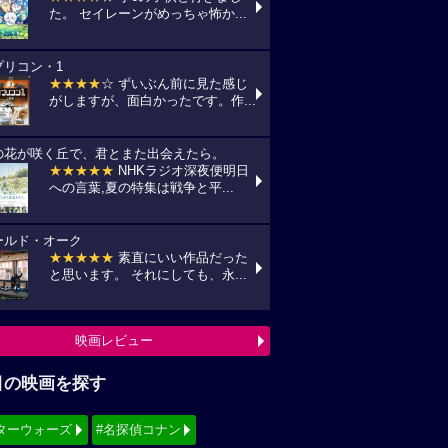
た。 セイレーンがめっちゃ怖か...
プリコン・1
★★★★
☆ ずいぶん前に見た感じ
がしますが、面白かったです。作...
の花が咲く丘で、君とまた出会えたら。
★★★★★
NHKラジオ深夜便明日
への言葉,夏の特集は戦争と平...
ールド・オーク
★★★★★
素直にいい作品だった
と思います。 それにしても、永...
映画レビュー
目の映画を探す
ターウォーズ
#名探偵コナン