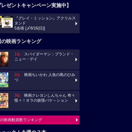
プレゼントキャンペーン実施中】
『グレイ・ミッション』アクリルス
タンド
5名様 [〆8/16(日)]
週の映画ランキング
1位
スパイダーマン：ブランド・
ニュー・デイ
2位
映画ちいかわ 人魚の島のひみ
つ
3位
映画クレヨンしんちゃん 奇々
怪々！オラの妖怪バケ～ション
の映画動員数ランキング