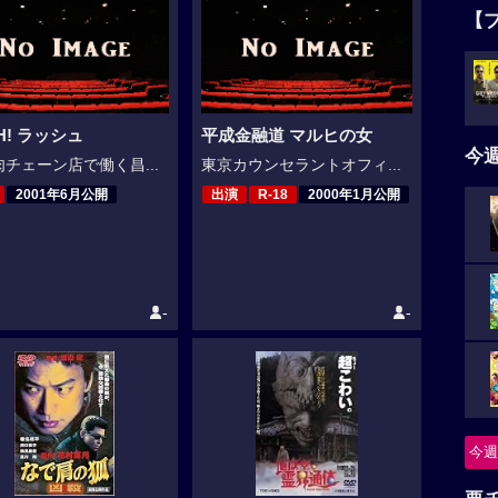
【
H! ラッシュ
平成金融道 マルヒの女
今
チェーン店で働く昌...
東京カウンセラントオフィ...
2001年6月公開
出演
R-18
2000年1月公開
-
-
今週