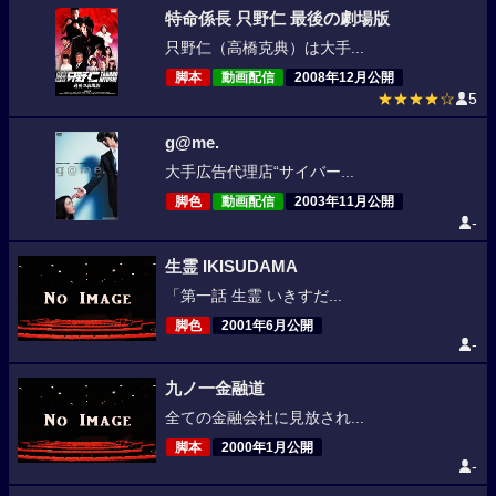
特命係長 只野仁 最後の劇場版
只野仁（高橋克典）は大手...
脚本
動画配信
2008年12月公開
★★★★☆
5
g@me.
大手広告代理店“サイバー...
脚色
動画配信
2003年11月公開
-
生霊 IKISUDAMA
「第一話 生霊 いきすだ...
脚色
2001年6月公開
-
九ノ一金融道
全ての金融会社に見放され...
脚本
2000年1月公開
-