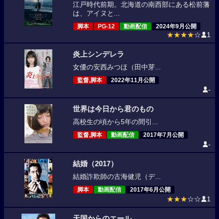
江戸時代前期。北海道の南西部にある松前藩
は、アイヌと...
脚本
PG-12
動画配信
2024年9月公開
★★★★
☆
1
炎上シンデレラ
女優の安西みつほ（田中芽...
監督,脚本
2022年11月公開
-
世界は今日から君のもの
高校生の頃から5年の間引...
監督,脚本
動画配信
2017年7月公開
-
結婚（2017）
結婚詐欺師の古海健児（デ...
脚本
動画配信
2017年6月公開
★★★
☆☆
1
天国からのエール