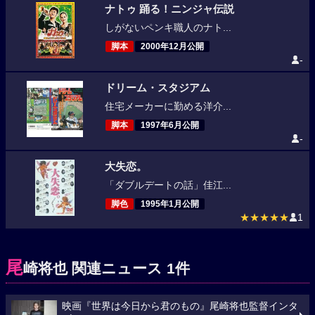
ナトゥ 踊る！ニンジャ伝説
しがないペンキ職人のナト...
脚本
2000年12月公開
-
ドリーム・スタジアム
住宅メーカーに勤める洋介...
脚本
1997年6月公開
-
大失恋。
「ダブルデートの話」佳江...
脚色
1995年1月公開
★★★★★
1
尾
崎将也 関連ニュース 1件
映画『世界は今日から君のもの』尾崎将也監督インタ