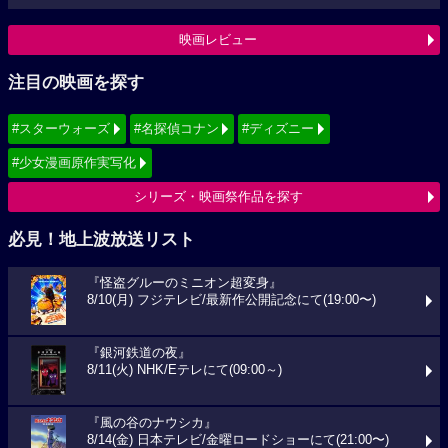
映画レビュー
注目の映画を探す
#スターウォーズ
#名探偵コナン
#ディズニー
#少女漫画原作実写化
シリーズ・映画祭作品を探す
必見！地上波放送リスト
『怪盗グルーのミニオン超変身』
8/10(月) フジテレビ/最新作公開記念にて(19:00〜)
『銀河鉄道の夜』
8/11(火) NHK/Eテレにて(09:00～)
『風の谷のナウシカ』
8/14(金) 日本テレビ/金曜ロードショーにて(21:00〜)