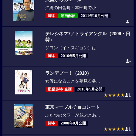
沖縄の田舎町・本部町で小...
脚本
動画配信
2011年10月公開
-
テレシネマ7／トライアングル（2009・日
韓）
ジヨン（イ・スギョン）は...
脚本
2010年5月公開
-
ランデブー！（2010）
女優になることを夢見る谷...
監督,脚本,企画
2010年5月公開
★★★★★
1
東京マーブルチョコレート
ふたつのタワーが並ぶとあ...
脚本
2008年8月公開
★★★★★
1