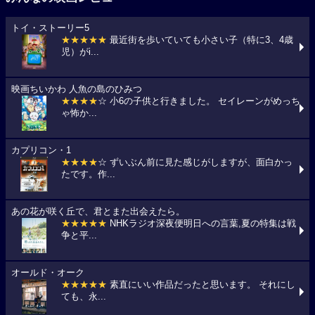
トイ・ストーリー5
★★★★★
最近街を歩いていても小さい子（特に3、4歳
児）がi...
映画ちいかわ 人魚の島のひみつ
★★★★
☆ 小6の子供と行きました。 セイレーンがめっち
ゃ怖か...
カプリコン・1
★★★★
☆ ずいぶん前に見た感じがしますが、面白かっ
たです。作...
あの花が咲く丘で、君とまた出会えたら。
★★★★★
NHKラジオ深夜便明日への言葉,夏の特集は戦
争と平...
オールド・オーク
★★★★★
素直にいい作品だったと思います。 それにし
ても、永...