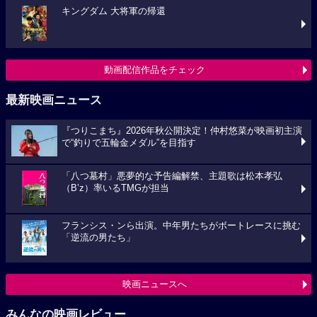
キングダム 大将軍の帰還
動画配信作品をチェック
最新映画ニュース
『つりこまち』2026年秋公開決定！仲村悠菜が映画初主演
で“釣りで五輪金メダル”を目指す
「八つ墓村」悪夢的な予告編解禁、主題歌は松本孝弘
（B’z）率いるTMGが担当
フランシス・ンら出演。中年男たちがボートレースに挑む
「逆流の男たち」
映画ニュースへ
みんなの映画レビュー