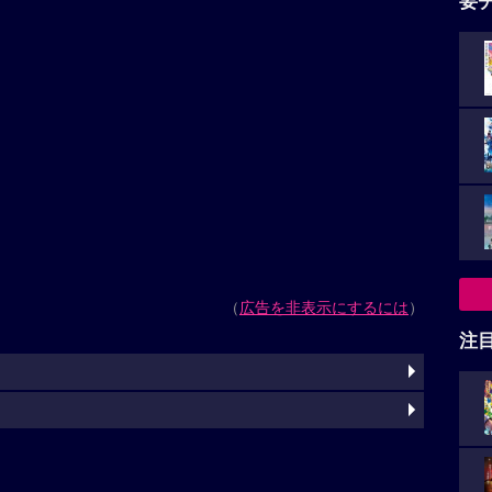
要
（
広告を非表示にするには
）
注