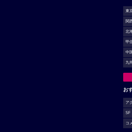
東
関
北
甲
中
九
お
ア
SF
コ