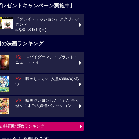
プレゼントキャンペーン実施中】
『グレイ・ミッション』アクリルス
タンド
5名様 [〆8/16(日)]
週の映画ランキング
1位
スパイダーマン：ブランド・
ニュー・デイ
2位
映画ちいかわ 人魚の島のひみ
つ
3位
映画クレヨンしんちゃん 奇々
怪々！オラの妖怪バケ～ション
の映画動員数ランキング