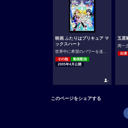
映画 ふたりはプリキュア マ
五星
ックスハート
周一少
世界中に希望のパワーを送...
出演
その他
動画配信
2005年4月公開
-
このページをシェアする