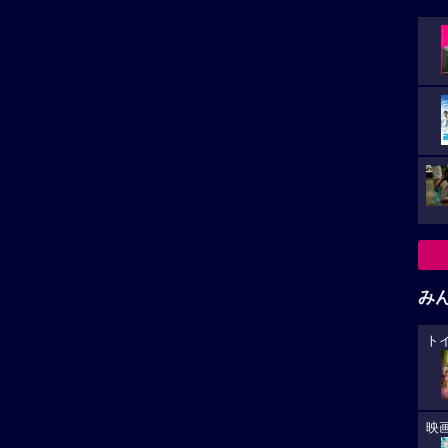
み
ト
映