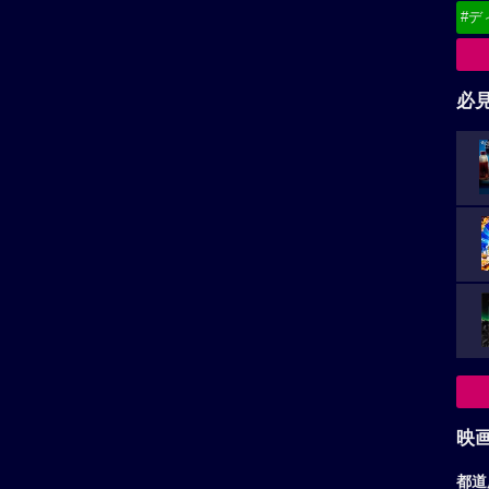
#デ
必
映
都道