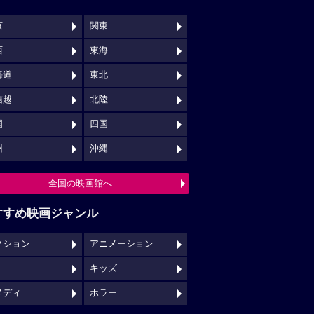
京
関東
西
東海
海道
東北
信越
北陸
国
四国
州
沖縄
全国の映画館へ
すすめ映画ジャンル
クション
アニメーション
キッズ
メディ
ホラー