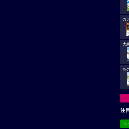
カ
大
あ
注
#ス