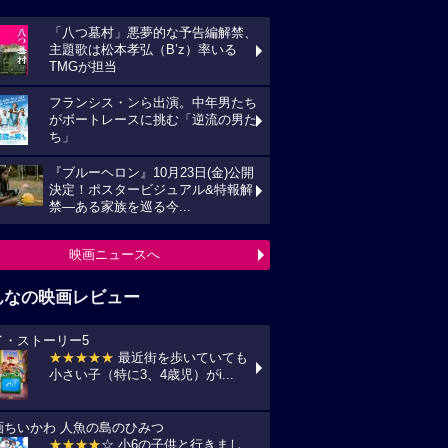
「八つ墓村」悪夢的な予告編解禁、
主題歌は松本孝弘（B’z）率いる
TMGが担当
フランシス・ンら出演。中年男たち
がボートレースに挑む「逆流の男た
ち」
『ブルーヘロン』10月23日(金)公開
決定！ポスタービジュアル&特報解
禁―ある家族を巡る今...
映画ニュースへ
んなの映画レビュー
イ・ストーリー5
★★★★★
最近街を歩いていても
小さい子（特に3、4歳児）がi...
画ちいかわ 人魚の島のひみつ
★★★★
☆ 小6の子供と行きまし