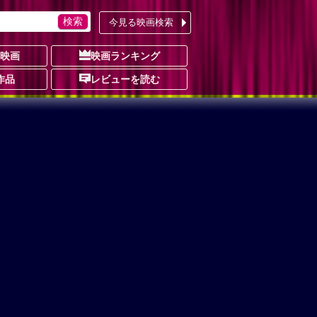
今見る映画検索
の映画
映画ランキング
作品
レビューを読む