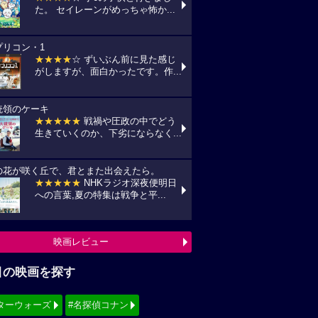
た。 セイレーンがめっちゃ怖か...
プリコン・1
★★★★
☆ ずいぶん前に見た感じ
がしますが、面白かったです。作...
統領のケーキ
★★★★★
戦禍や圧政の中でどう
生きていくのか、下劣にならなく...
の花が咲く丘で、君とまた出会えたら。
★★★★★
NHKラジオ深夜便明日
への言葉,夏の特集は戦争と平...
映画レビュー
目の映画を探す
ターウォーズ
#名探偵コナン