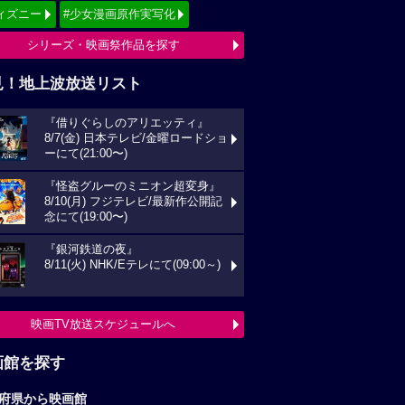
ィズニー
#少女漫画原作実写化
シリーズ・映画祭作品を探す
見！地上波放送リスト
『借りぐらしのアリエッティ』
8/7(金) 日本テレビ/金曜ロードショ
ーにて(21:00〜)
『怪盗グルーのミニオン超変身』
8/10(月) フジテレビ/最新作公開記
念にて(19:00〜)
『銀河鉄道の夜』
8/11(火) NHK/Eテレにて(09:00～)
映画TV放送スケジュールへ
画館を探す
府県から映画館