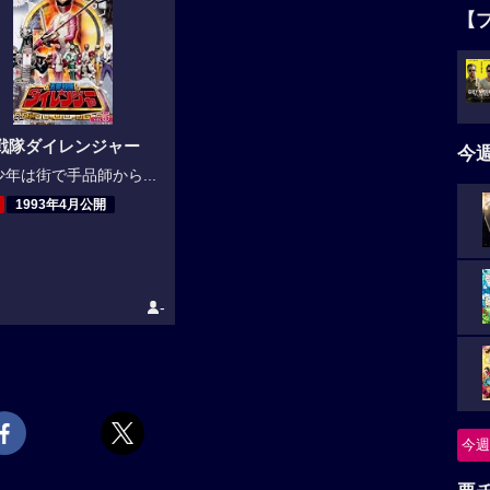
【
戦隊ダイレンジャー
今
年は街で手品師から...
1993年4月公開
-
今週