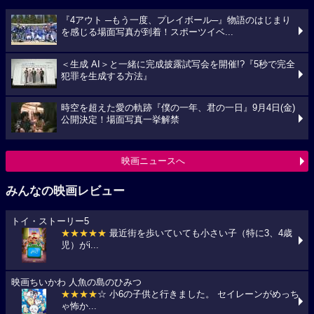
『4アウト ─もう一度、プレイボール─』物語のはじまり
を感じる場面写真が到着！スポーツイベ...
＜生成 AI＞と一緒に完成披露試写会を開催!?『5秒で完全
犯罪を生成する方法』
時空を超えた愛の軌跡『僕の一年、君の一日』9月4日(金)
公開決定！場面写真一挙解禁
映画ニュースへ
みんなの映画レビュー
トイ・ストーリー5
★★★★★
最近街を歩いていても小さい子（特に3、4歳
児）がi...
映画ちいかわ 人魚の島のひみつ
★★★★
☆ 小6の子供と行きました。 セイレーンがめっち
ゃ怖か...