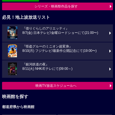
シリーズ・映画祭作品を探す
必見！地上波放送リスト
『借りぐらしのアリエッティ』
8/7(金) 日本テレビ/金曜ロードショーにて(21:00〜)
『怪盗グルーのミニオン超変身』
8/10(月) フジテレビ/最新作公開記念にて(19:00〜)
『銀河鉄道の夜』
8/11(火) NHK/Eテレにて(09:00～)
映画TV放送スケジュールへ
映画館を探す
都道府県から映画館