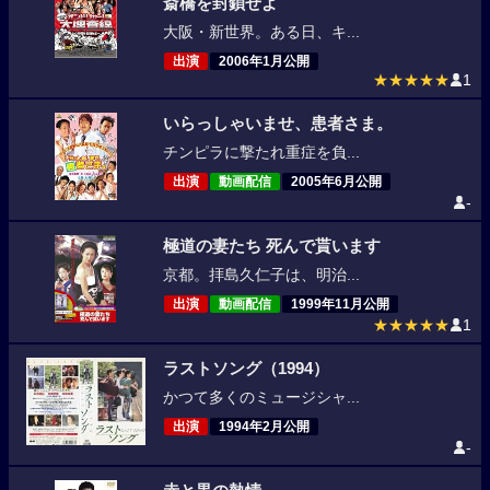
斎橋を封鎖せよ
大阪・新世界。ある日、キ...
出演
2006年1月公開
★★★★★
1
いらっしゃいませ、患者さま。
チンピラに撃たれ重症を負...
出演
動画配信
2005年6月公開
-
極道の妻たち 死んで貰います
京都。拝島久仁子は、明治...
出演
動画配信
1999年11月公開
★★★★★
1
ラストソング（1994）
かつて多くのミュージシャ...
出演
1994年2月公開
-