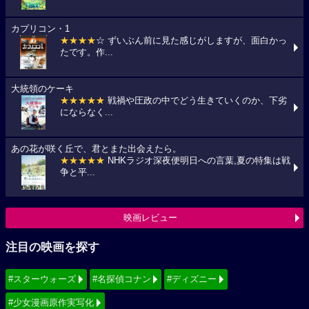
カプリコン・1
★★★★
☆ ずいぶん前に見た感じがしますが、面白かっ
たです。作...
大統領のケーキ
★★★★★
戦禍や圧政の中でどう生きていくのか、下劣
にならなく...
あの花が咲く丘で、君とまた出会えたら。
★★★★★
NHKラジオ深夜便明日への言葉,夏の特集は戦
争と平...
映画レビュー
注目の映画を探す
#スターウォーズ
#名探偵コナン
#ディズニー
#少女漫画原作実写化