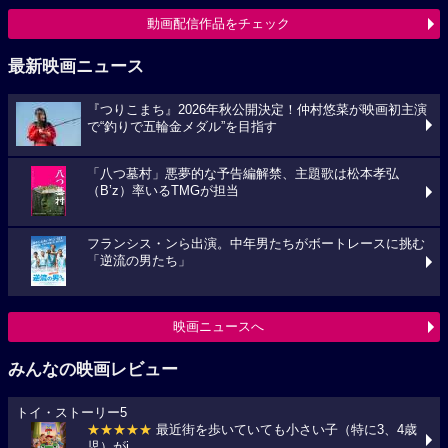
動画配信作品をチェック
最新映画ニュース
『つりこまち』2026年秋公開決定！仲村悠菜が映画初主演
で“釣りで五輪金メダル”を目指す
「八つ墓村」悪夢的な予告編解禁、主題歌は松本孝弘
（B’z）率いるTMGが担当
フランシス・ンら出演。中年男たちがボートレースに挑む
「逆流の男たち」
映画ニュースへ
みんなの映画レビュー
トイ・ストーリー5
★★★★★
最近街を歩いていても小さい子（特に3、4歳
児）がi...