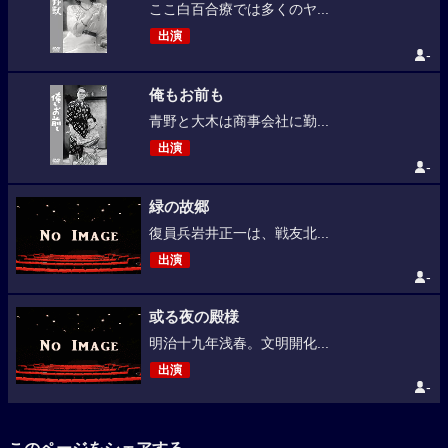
ここ白百合療では多くのヤ...
出演
-
俺もお前も
青野と大木は商事会社に勤...
出演
-
緑の故郷
復員兵岩井正一は、戦友北...
出演
-
或る夜の殿様
明治十九年浅春。文明開化...
出演
-