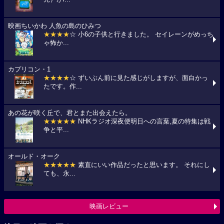
映画ちいかわ 人魚の島のひみつ
★★★★
☆ 小6の子供と行きました。 セイレーンがめっち
ゃ怖か...
カプリコン・1
★★★★
☆ ずいぶん前に見た感じがしますが、面白かっ
たです。作...
あの花が咲く丘で、君とまた出会えたら。
★★★★★
NHKラジオ深夜便明日への言葉,夏の特集は戦
争と平...
オールド・オーク
★★★★★
素直にいい作品だったと思います。 それにし
ても、永...
映画レビュー