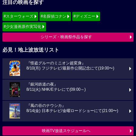
注目の映画を探す
#スターウォーズ
#名探偵コナン
#ディズニー
#少女漫画原作実写化
シリーズ・映画祭作品を探す
必見！地上波放送リスト
『怪盗グルーのミニオン超変身』
8/10(月) フジテレビ/最新作公開記念にて(19:00〜)
『銀河鉄道の夜』
8/11(火) NHK/Eテレにて(09:00～)
『風の谷のナウシカ』
8/14(金) 日本テレビ/金曜ロードショーにて(21:00〜)
映画TV放送スケジュールへ