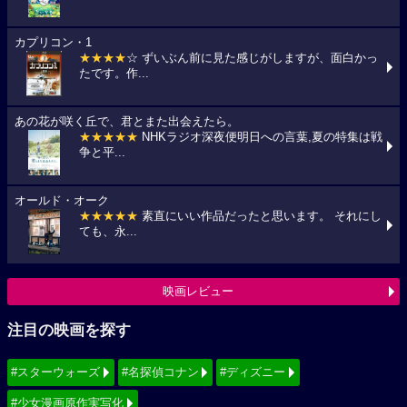
カプリコン・1
★★★★
☆ ずいぶん前に見た感じがしますが、面白かっ
たです。作...
あの花が咲く丘で、君とまた出会えたら。
★★★★★
NHKラジオ深夜便明日への言葉,夏の特集は戦
争と平...
オールド・オーク
★★★★★
素直にいい作品だったと思います。 それにし
ても、永...
映画レビュー
注目の映画を探す
#スターウォーズ
#名探偵コナン
#ディズニー
#少女漫画原作実写化