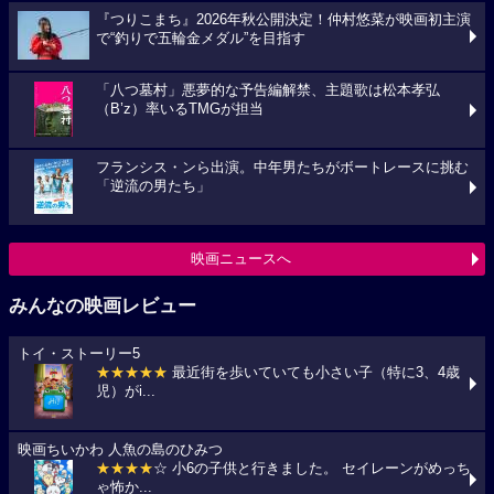
『つりこまち』2026年秋公開決定！仲村悠菜が映画初主演
で“釣りで五輪金メダル”を目指す
「八つ墓村」悪夢的な予告編解禁、主題歌は松本孝弘
（B’z）率いるTMGが担当
フランシス・ンら出演。中年男たちがボートレースに挑む
「逆流の男たち」
映画ニュースへ
みんなの映画レビュー
トイ・ストーリー5
★★★★★
最近街を歩いていても小さい子（特に3、4歳
児）がi...
映画ちいかわ 人魚の島のひみつ
★★★★
☆ 小6の子供と行きました。 セイレーンがめっち
ゃ怖か...