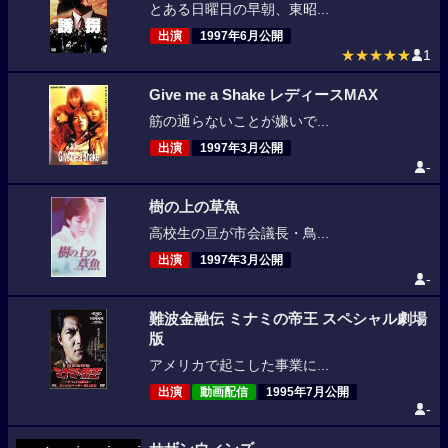
とある日曜日の早朝、東昭...
出演
1997年6月公開
★★★★★
1
Give me a Shake レディースMAX
筋の通らないことが嫌いで...
出演
1997年3月公開
-
樹の上の草魚
高校生の亘が市会議長・鳥...
出演
1997年3月公開
-
難波金融伝 ミナミの帝王 スペシャル劇場
版
アメリカで起こした事業に...
出演
動画配信
1995年7月公開
-