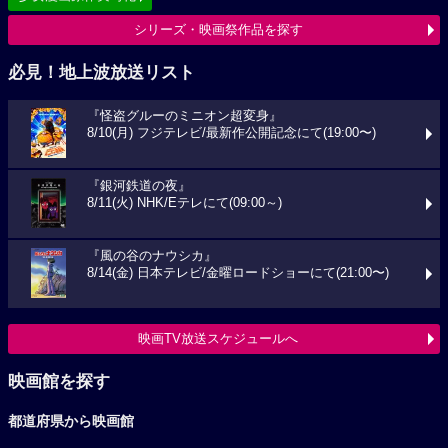
シリーズ・映画祭作品を探す
必見！地上波放送リスト
『怪盗グルーのミニオン超変身』
8/10(月) フジテレビ/最新作公開記念にて(19:00〜)
『銀河鉄道の夜』
8/11(火) NHK/Eテレにて(09:00～)
『風の谷のナウシカ』
8/14(金) 日本テレビ/金曜ロードショーにて(21:00〜)
映画TV放送スケジュールへ
映画館を探す
都道府県から映画館