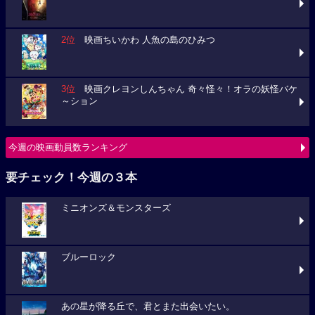
2位
映画ちいかわ 人魚の島のひみつ
3位
映画クレヨンしんちゃん 奇々怪々！オラの妖怪バケ
～ション
今週の映画動員数ランキング
要チェック！今週の３本
ミニオンズ＆モンスターズ
ブルーロック
あの星が降る丘で、君とまた出会いたい。