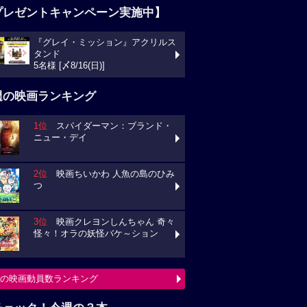
プレゼントキャンペーン実施中】
『グレイ・ミッション』アクリルス
タンド
5名様 [〆8/16(日)]
週の映画ランキング
1位
スパイダーマン：ブランド・
ニュー・デイ
2位
映画ちいかわ 人魚の島のひみ
つ
3位
映画クレヨンしんちゃん 奇々
怪々！オラの妖怪バケ～ション
の映画動員数ランキング