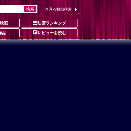
今見る映画検索
の映画
映画ランキング
作品
レビューを読む