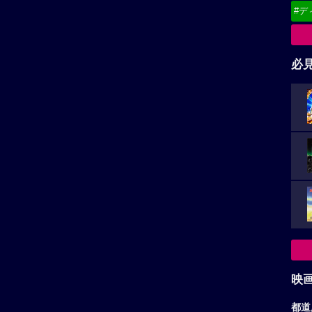
#デ
必
映
都道