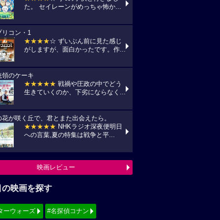
た。 セイレーンがめっちゃ怖か...
プリコン・1
★★★★
☆ ずいぶん前に見た感じ
がしますが、面白かったです。作...
統領のケーキ
★★★★★
戦禍や圧政の中でどう
生きていくのか、下劣にならなく...
の花が咲く丘で、君とまた出会えたら。
★★★★★
NHKラジオ深夜便明日
への言葉,夏の特集は戦争と平...
映画レビュー
目の映画を探す
ターウォーズ
#名探偵コナン