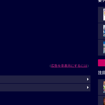
要
（
広告を非表示にするには
）
注