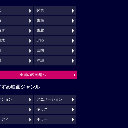
京
関東
西
東海
海道
東北
信越
北陸
国
四国
州
沖縄
全国の映画館へ
すすめ映画ジャンル
クション
アニメーション
キッズ
メディ
ホラー