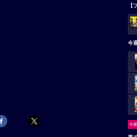
【
今
今週