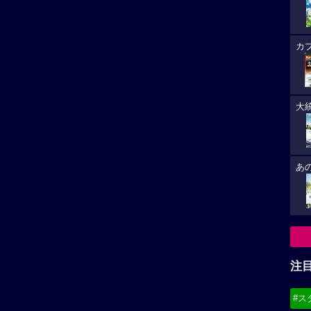
カ
大
あ
注
#ス