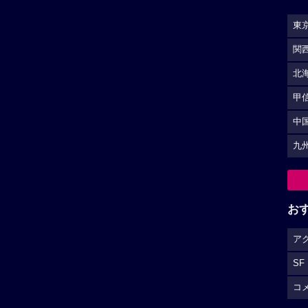
東
関
北
甲
中
九
お
ア
SF
コ