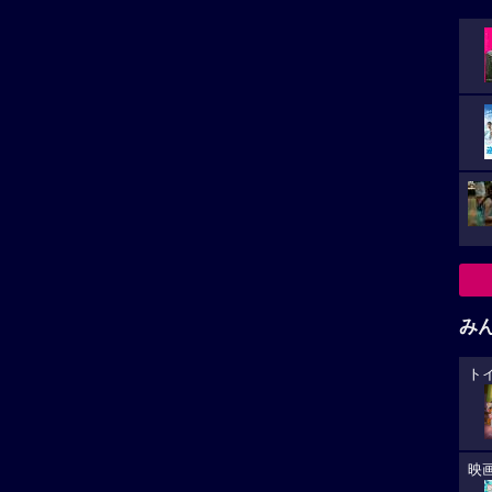
み
ト
映