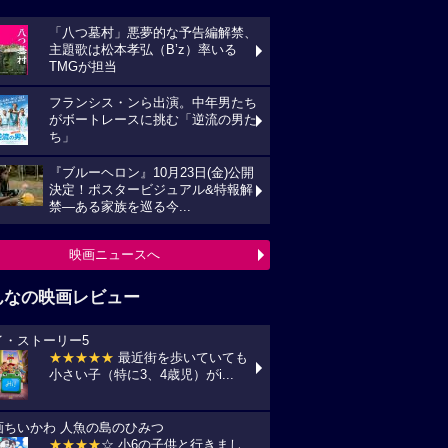
「八つ墓村」悪夢的な予告編解禁、
主題歌は松本孝弘（B’z）率いる
TMGが担当
フランシス・ンら出演。中年男たち
がボートレースに挑む「逆流の男た
ち」
『ブルーヘロン』10月23日(金)公開
決定！ポスタービジュアル&特報解
禁―ある家族を巡る今...
映画ニュースへ
んなの映画レビュー
イ・ストーリー5
★★★★★
最近街を歩いていても
小さい子（特に3、4歳児）がi...
画ちいかわ 人魚の島のひみつ
★★★★
☆ 小6の子供と行きまし