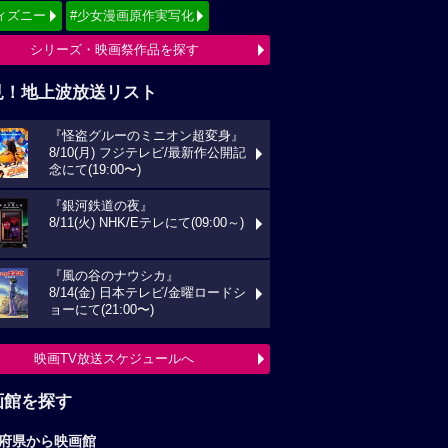
ィズニー
#少女漫画原作実写化
シリーズ・映画祭作品を探す
見！地上波放送リスト
『怪盗グルーのミニオン超変身』
8/10(月) フジテレビ/最新作公開記
念にて(19:00〜)
『銀河鉄道の夜』
8/11(火) NHK/Eテレにて(09:00～)
『風の谷のナウシカ』
8/14(金) 日本テレビ/金曜ロードシ
ョーにて(21:00〜)
映画TV放送スケジュールへ
画館を探す
府県から映画館