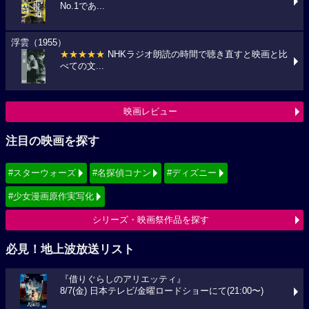
No.1であ...
浮雲（1955）
★★★★★
NHKラジオ朗読の時間で聴き直すと映画と比
べての文...
映画レビュー
注目の映画を探す
#スターウォーズ
#名探偵コナン
#ディズニー
#少女漫画原作実写化
シリーズ・映画祭作品を探す
必見！地上波放送リスト
『借りぐらしのアリエッティ』
8/7(金) 日本テレビ/金曜ロードショーにて(21:00〜)