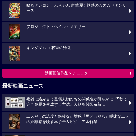
映画クレヨンしんちゃん 超華麗！灼熱のカスカベダンサ
ーズ
プロジェクト・ヘイル・メアリー
キングダム 大将軍の帰還
動画配信作品をチェック
最新映画ニュース
複雑に絡み合う登場人物たちの関係性が明らかに『5秒で
完全犯罪を生成する方法』人物相関図＆新...
二人だけの温度と絶妙な距離感『男ともだち』曖昧な二人
の距離感を映す本予告＆ビジュアル解禁