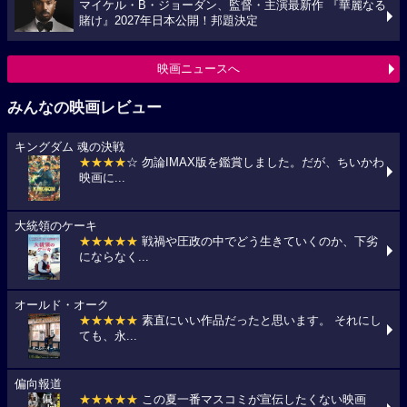
マイケル・B・ジョーダン、監督・主演最新作 『華麗なる
賭け』2027年日本公開！邦題決定
映画ニュースへ
みんなの映画レビュー
キングダム 魂の決戦
★★★★
☆ 勿論IMAX版を鑑賞しました。だが、ちいかわ
映画に...
大統領のケーキ
★★★★★
戦禍や圧政の中でどう生きていくのか、下劣
にならなく...
オールド・オーク
★★★★★
素直にいい作品だったと思います。 それにし
ても、永...
偏向報道
★★★★★
この夏一番マスコミが宣伝したくない映画