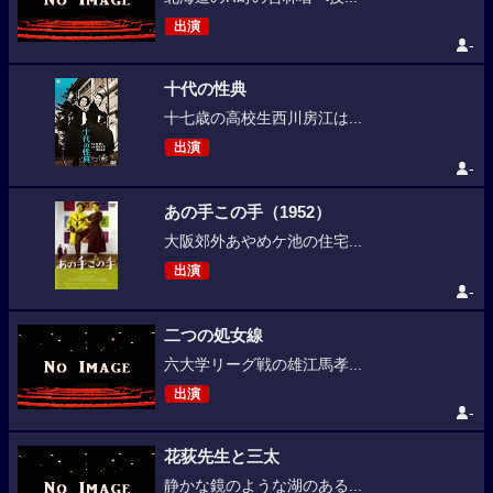
出演
-
十代の性典
十七歳の高校生西川房江は...
出演
-
あの手この手（1952）
大阪郊外あやめケ池の住宅...
出演
-
二つの処女線
六大学リーグ戦の雄江馬孝...
出演
-
花荻先生と三太
静かな鏡のような湖のある...