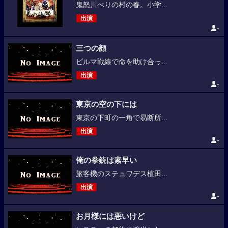
鬼怒川べりの村の春。小学...
出演
-
三つの顔
ビルマ戦線で命を助け合っ...
出演
-
東京の空の下には
東京の下町の一角で易断所...
出演
-
俺の拳銃は素早い
旅客機のステュワデス植田...
出演
-
お月様には悪いけど