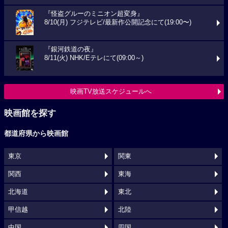
『怪盗グルーのミニオン超変身』
8/10(月) フジテレビ/最新作公開記念にて(19:00〜)
『銀河鉄道の夜』
8/11(火) NHK/Eテレにて(09:00～)
映画TV放送スケジュールへ
映画館を探す
都道府県から映画館
東京
関東
関西
東海
北海道
東北
甲信越
北陸
中国
四国