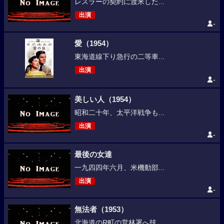
レスラーの契約に渡米した...
出演
-
愛（1954）
東海道線下り急行の二等車...
出演
-
美しい人（1954）
昭和二十年、太平洋戦争も...
出演
-
最後の女達
一九四四年六月、米機動部...
出演
-
無法者（1953）
北海道のR町の営林署へ技...