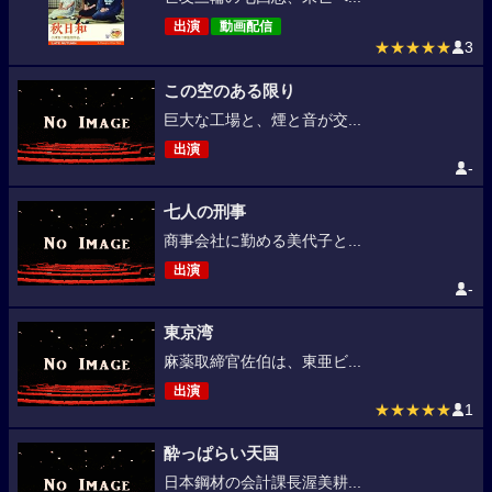
出演
動画配信
★★★★★
3
この空のある限り
巨大な工場と、煙と音が交...
出演
-
七人の刑事
商事会社に勤める美代子と...
出演
-
東京湾
麻薬取締官佐伯は、東亜ビ...
出演
★★★★★
1
酔っぱらい天国
日本鋼材の会計課長渥美耕...