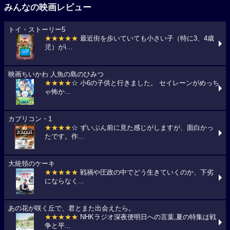
みんなの映画レビュー
トイ・ストーリー5
★★★★★
最近街を歩いていても小さい子（特に3、4歳
児）がi...
映画ちいかわ 人魚の島のひみつ
★★★★
☆ 小6の子供と行きました。 セイレーンがめっち
ゃ怖か...
カプリコン・1
★★★★
☆ ずいぶん前に見た感じがしますが、面白かっ
たです。作...
大統領のケーキ
★★★★★
戦禍や圧政の中でどう生きていくのか、下劣
にならなく...
あの花が咲く丘で、君とまた出会えたら。
★★★★★
NHKラジオ深夜便明日への言葉,夏の特集は戦
争と平...