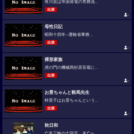
有川貢は帝国発電の専務浅...
出演
-
母性日記
昭和十四年--運輸省事務...
出演
-
裸形家族
虎の門の機械商杉原安蔵に...
出演
-
お景ちゃんと鞍馬先生
梓景子はお景ちゃんという...
出演
-
秋日和
亡友三輪の七回忌、末亡へ...