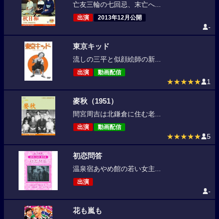
亡友三輪の七回忌、末亡へ...
出演
2013年12月公開
-
東京キッド
流しの三平と似顔絵師の新...
出演
動画配信
★★★★★
1
麥秋（1951）
間宮周吉は北鎌倉に住む老...
出演
動画配信
★★★★★
5
初恋問答
温泉宿あやめ館の若い女主...
出演
-
花も嵐も