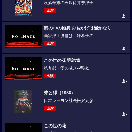
没落華族の令嬢筒井奈津子...
出演
-
嵐の中の抱擁 おもかげは遥かなり
画家津山勝也は、妹孝子の...
出演
-
この世の花 完結篇
第九部・愛の裁き--悪辣...
出演
-
朱と緑（1956）
日本レーヨン社長松沢元彦...
出演
-
この世の花