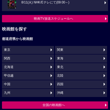
8/11(火) NHK/Eテレにて(09:00～)
映画TV放送スケジュールへ
映画館を探す
都道府県から映画館
東京
関東
関西
東海
北海道
東北
甲信越
北陸
中国
四国
九州
沖縄
全国の映画館へ