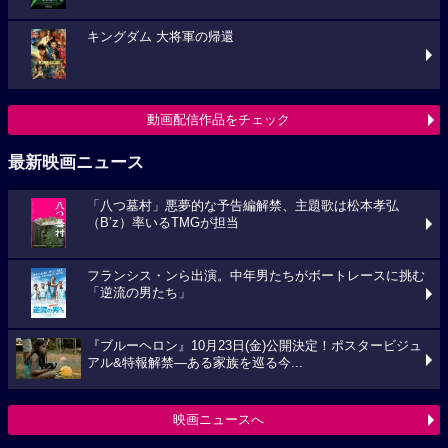
キングダム 大将軍の帰還
動画配信作品をチェック
最新映画ニュース
「八つ墓村」悪夢的な予告編解禁、主題歌は松本孝弘
（B’z）率いるTMGが担当
フランシス・ンら出演。中年男たちがボートレースに挑む
「逆流の男たち」
『ブルーヘロン』10月23日(金)公開決定！ポスタービジュ
アル&特報解禁―ある家族を巡る今...
映画ニュースへ