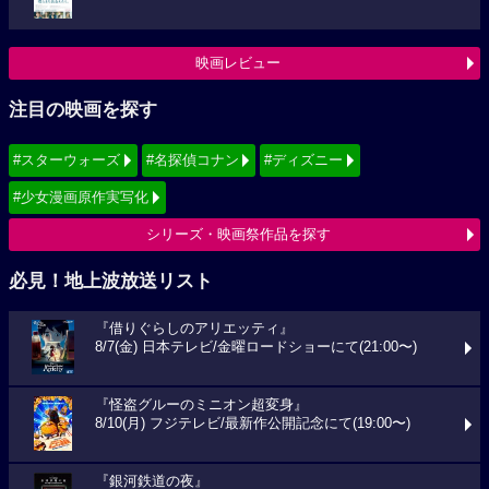
映画レビュー
注目の映画を探す
#スターウォーズ
#名探偵コナン
#ディズニー
#少女漫画原作実写化
シリーズ・映画祭作品を探す
必見！地上波放送リスト
『借りぐらしのアリエッティ』
8/7(金) 日本テレビ/金曜ロードショーにて(21:00〜)
『怪盗グルーのミニオン超変身』
8/10(月) フジテレビ/最新作公開記念にて(19:00〜)
『銀河鉄道の夜』