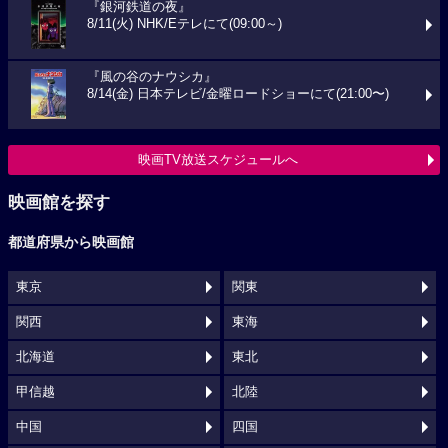
『銀河鉄道の夜』
8/11(火) NHK/Eテレにて(09:00～)
『風の谷のナウシカ』
8/14(金) 日本テレビ/金曜ロードショーにて(21:00〜)
映画TV放送スケジュールへ
映画館を探す
都道府県から映画館
東京
関東
関西
東海
北海道
東北
甲信越
北陸
中国
四国