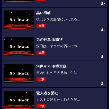
-
黒い海峡
槙はボスの船場にいわれる...
出演
-
男の紋章 喧嘩状
深田は、ヤクザの弱味につ...
出演
-
河内ぞろ 喧嘩軍鶏
河内生れの三人兄弟、仁助...
出演
-
殺人者を消せ
カストロ髭をたくわえた早...
出演