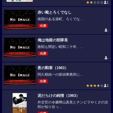
★★
☆☆☆
1
赤い靴とろくでなし
南国のある港町、ろくでな...
出演
-
俺は地獄の部隊長
敗戦も間近い昭和二十年、...
出演
-
夜の勲章（1963）
阿久根純一の探偵事務所に...
出演
★★★★
☆
1
泥だらけの純情（1963）
外交官の令嬢樺山真美とチンピラやくざの次
郎が知り合っ...