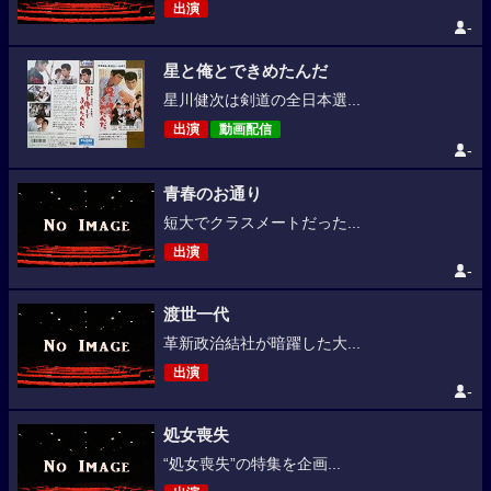
出演
-
星と俺とできめたんだ
星川健次は剣道の全日本選...
出演
動画配信
-
青春のお通り
短大でクラスメートだった...
出演
-
渡世一代
革新政治結社が暗躍した大...
出演
-
処女喪失
“処女喪失”の特集を企画...