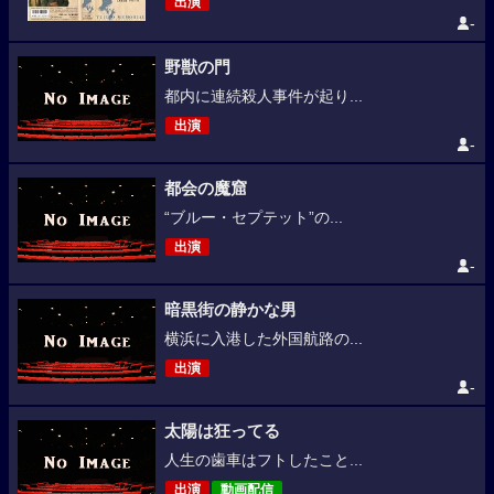
出演
-
野獣の門
都内に連続殺人事件が起り...
出演
-
都会の魔窟
“ブルー・セプテット”の...
出演
-
暗黒街の静かな男
横浜に入港した外国航路の...
出演
-
太陽は狂ってる
人生の歯車はフトしたこと...
出演
動画配信