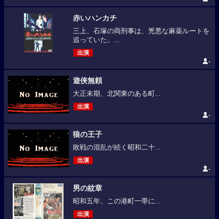
赤いハンカチ
三上、石塚の両刑事は、兇悪な麻薬ルートを
追っていた。...
出演
-
遊侠無頼
大正未期、北関東のある町...
出演
-
狼の王子
敗戦の混乱が続く昭和二十...
出演
-
男の紋章
昭和五年、この港町一帯に...
出演