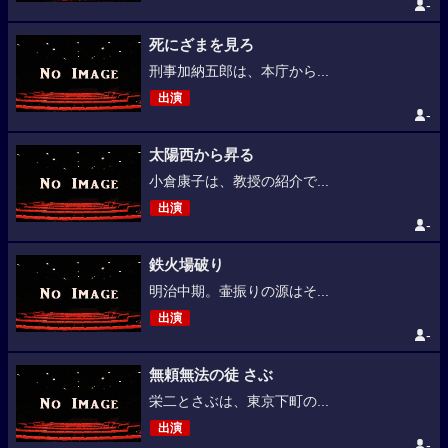
-
死にざまを見ろ
刑事加納五郎は、本庁から...
出演
-
太陽西から昇る
小倉康子は、教授の紹介で...
出演
-
鉄火場破り
明治中期。壷振りの源はそ...
出演
-
無頼無法の徒 さぶ
栄二とさぶは、東京下町の...
出演
-