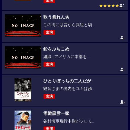
出演
★★★★★
1
歌う暴れん坊
この街には昔から巽組と駒...
出演
-
鉛をぶちこめ
組織--アメリカに本部を...
出演
-
ひとりぼっちの二人だが
観音さまの境内をユキは歩...
出演
-
零戦黒雲一家
谷村海軍飛行中尉がソロモ...
出演