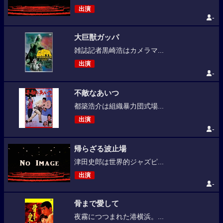
出演
-
大巨獣ガッパ
雑誌記者黒崎浩はカメラマ...
出演
-
不敵なあいつ
都築浩介は組織暴力団式場...
出演
-
帰らざる波止場
津田史郎は世界的ジャズピ...
出演
-
骨まで愛して
夜霧につつまれた港横浜。...