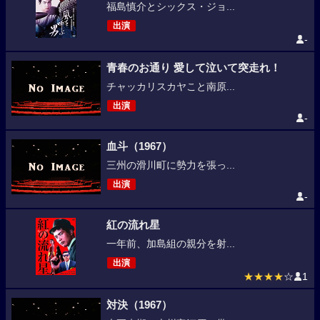
福島慎介とシックス・ジョ...
出演
-
青春のお通り 愛して泣いて突走れ！
チャッカリスカヤこと南原...
出演
-
血斗（1967）
三州の滑川町に勢力を張っ...
出演
-
紅の流れ星
一年前、加島組の親分を射...
出演
★★★★
☆
1
対決（1967）