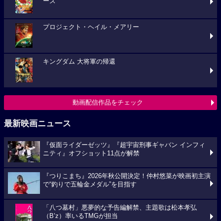
ーズ
プロジェクト・ヘイル・メアリー
キングダム 大将軍の帰還
動画配信作品をチェック
最新映画ニュース
『仮面ライダーゼッツ』『超宇宙刑事ギャバン インフィ
ニティ』オフショット11点が解禁
『つりこまち』2026年秋公開決定！仲村悠菜が映画初主演
で“釣りで五輪金メダル”を目指す
「八つ墓村」悪夢的な予告編解禁、主題歌は松本孝弘
（B’z）率いるTMGが担当