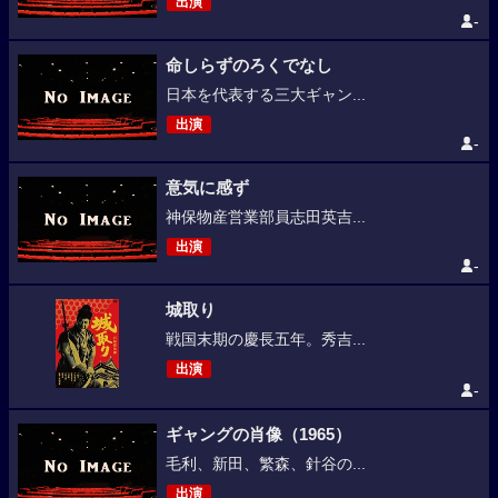
出演
-
命しらずのろくでなし
日本を代表する三大ギャン...
出演
-
意気に感ず
神保物産営業部員志田英吉...
出演
-
城取り
戦国末期の慶長五年。秀吉...
出演
-
ギャングの肖像（1965）
毛利、新田、繁森、針谷の...
出演