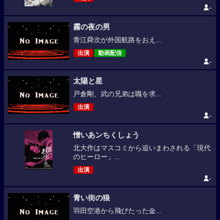
-
霧の夜の男
青江舜次が外国航路をおえ...
出演
動画配信
-
太陽と星
戸倉剛、武の兄弟は職を求...
出演
-
憎いあンちくしょう
北大作はマスコミから追いまわされる「現代
のヒーロー」...
出演
-
青い街の狼
羽田空港から飛びたった金...