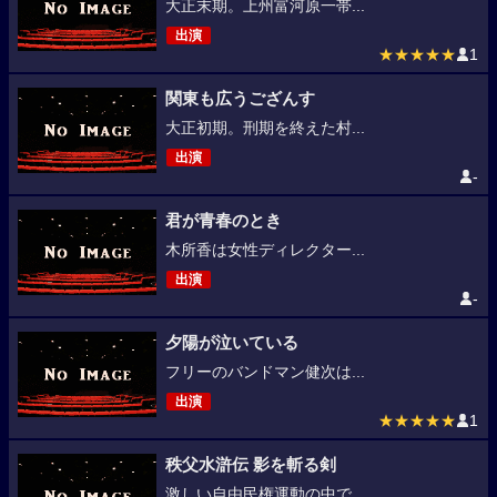
大正末期。上州富河原一帯...
出演
★★★★★
1
関東も広うござんす
大正初期。刑期を終えた村...
出演
-
君が青春のとき
木所香は女性ディレクター...
出演
-
夕陽が泣いている
フリーのバンドマン健次は...
出演
★★★★★
1
秩父水滸伝 影を斬る剣
激しい自由民権運動の中で...