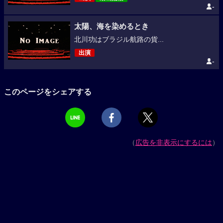
-
太陽、海を染めるとき
北川功はブラジル航路の貨...
出演
-
このページをシェアする
（
広告を非表示にするには
）