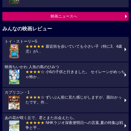
映画ニュースへ
みんなの映画レビュー
トイ・ストーリー5
★★★★★
最近街を歩いていても小さい子（特に3、4歳
児）がi...
映画ちいかわ 人魚の島のひみつ
★★★★
☆ 小6の子供と行きました。 セイレーンがめっち
ゃ怖か...
カプリコン・1
★★★★
☆ ずいぶん前に見た感じがしますが、面白かっ
たです。作...
あの花が咲く丘で、君とまた出会えたら。
★★★★★
NHKラジオ深夜便明日への言葉,夏の特集は戦
争と平...