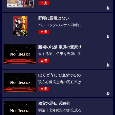
出演
-
野郎に国境はない
バンコックのメナム河畔に...
出演
-
賭場の牝猫 素肌の壷振り
愛する男、伊東を兇弾に失...
出演
-
ぼくどうして涙がでるの
現在心臓病患者の死亡率は...
出演
-
秩父水滸伝 必殺剣
明治十七年維新の創業成る...