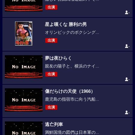
出演
-
星よ嘆くな 勝利の男
オリンピックのボクシング...
出演
-
夢は夜ひらく
親友の陽子と、横浜のナイ...
出演
-
傷だらけの天使（1966）
鹿児島の指宿市に向う汽船...
出演
-
逃亡列車
満鮮国境の図們は日本軍の...