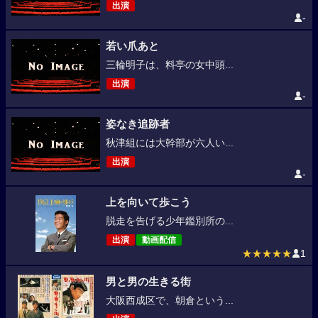
出演
-
若い爪あと
三輪明子は、料亭の女中頭...
出演
-
姿なき追跡者
秋津組には大幹部が六人い...
出演
-
上を向いて歩こう
脱走を告げる少年鑑別所の...
出演
動画配信
★★★★★
1
男と男の生きる街
大阪西成区で、朝倉という...