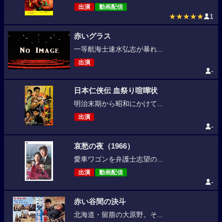
出演
動画配信
★★★★★
1
赤いグラス
一等航海士速水弘志が暴れ...
出演
-
日本仁侠伝 血祭り喧嘩状
明治末期から昭和にかけて...
出演
-
哀愁の夜（1966）
愛車ワゴンを弁護士志望の...
出演
動画配信
-
赤い谷間の決斗
北海道・留萠の大原野。そ...