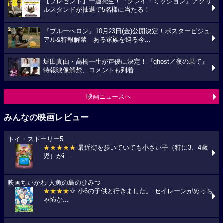
【プレゼント】一蓮托生！『グレイ・ミッション』アクリ
ルスタンドが抽選で5名様に当たる！
『ブルーヘロン』10月23日(金)公開決定！ポスタービジュ
アル&特報解禁―ある家族を巡る今...
堀田真由・高橋一生が声優に決定！『ghost／夜の果て』
特報映像解禁、コメントも到着
映画ニュースへ
みんなの映画レビュー
トイ・ストーリー5
★★★★★
最近街を歩いていても小さい子（特に3、4歳
児）がi...
映画ちいかわ 人魚の島のひみつ
★★★★
☆ 小6の子供と行きました。 セイレーンがめっち
ゃ怖か...