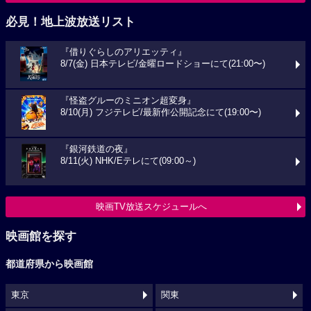
必見！地上波放送リスト
『借りぐらしのアリエッティ』
8/7(金) 日本テレビ/金曜ロードショーにて(21:00〜)
『怪盗グルーのミニオン超変身』
8/10(月) フジテレビ/最新作公開記念にて(19:00〜)
『銀河鉄道の夜』
8/11(火) NHK/Eテレにて(09:00～)
映画TV放送スケジュールへ
映画館を探す
都道府県から映画館
東京
関東