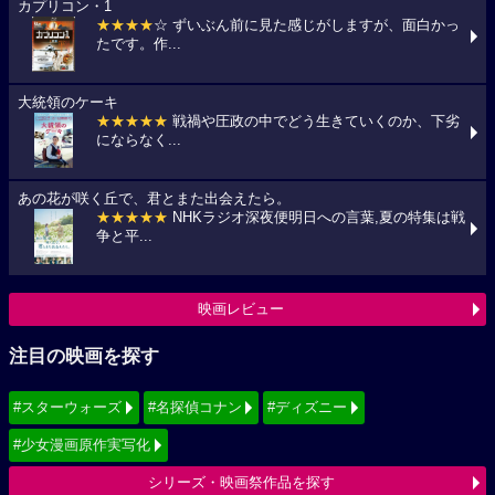
カプリコン・1
★★★★
☆ ずいぶん前に見た感じがしますが、面白かっ
たです。作...
大統領のケーキ
★★★★★
戦禍や圧政の中でどう生きていくのか、下劣
にならなく...
あの花が咲く丘で、君とまた出会えたら。
★★★★★
NHKラジオ深夜便明日への言葉,夏の特集は戦
争と平...
映画レビュー
注目の映画を探す
#スターウォーズ
#名探偵コナン
#ディズニー
#少女漫画原作実写化
シリーズ・映画祭作品を探す