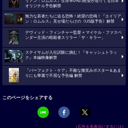
リアン：ロムルス』生存率0%の絶望が迫りくる日本
オリジナル予告解禁
無力な若者たちに迫る恐怖！絶望の悲鳴！『エイリア
ン：ロムルス』見せ場だらけの《US版予告》解禁
デヴィッド・フィンチャー監督 × マイケル・ファスベ
ンダー主演の暗殺者スリラー「ザ・キラー」
ステイサムが入社試験に挑む！『キャッシュトラッ
ク』本編映像解禁
『パーフェクト・ケア』不敵な微笑みポスター＆あま
りにも華麗で不屈な予告編 解禁
このページをシェアする
（
広告を非表示にするには
）