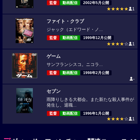
監督
動画配信
2002年5月公開
★★★★★
1
ファイト・クラブ
ジャック（エドワード・ノ...
監督
動画配信
1999年12月公開
★★★★
☆
1
ゲーム
サンフランシスコ。ニコラ...
監督
動画配信
1998年2月公開
-
セブン
雨降りしきる大都会。また新たな殺人事件が
発生し、退職...
監督
動画配信
1996年1月公開
★★★★
☆
1