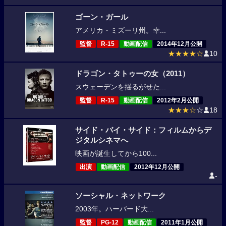
ゴーン・ガール
アメリカ・ミズーリ州。幸...
監督
R-15
動画配信
2014年12月公開
★★★★☆
10
ドラゴン・タトゥーの女（2011）
スウェーデンを揺るがせた...
監督
R-15
動画配信
2012年2月公開
★★★☆
☆
18
サイド・バイ・サイド：フィルムからデ
ジタルシネマへ
映画が誕生してから100...
出演
動画配信
2012年12月公開
-
ソーシャル・ネットワーク
2003年。ハーバード大...
監督
PG-12
動画配信
2011年1月公開