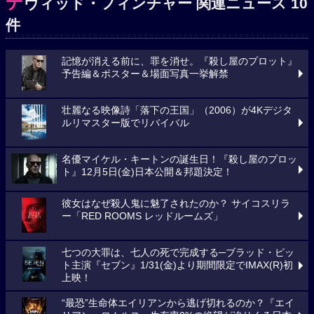
デ
ヴィッド・フィンチャー 関連ニュース 10
件
記憶が消える前に、罪を消せ。『殺し屋のプロット』
予告編＆ポスター＆場面写真一挙解禁
壮麗なる映像詩「落下の王国」（2006）が4Kデジタ
ルリマスター版でリバイバル
名優マイケル・キートンの誕生日！『殺し屋のプロッ
ト』12月5日(金)日本公開＆邦題決定！
彼女はなぜ殺人鬼に魅了されたのか？ サイコスリラ
ー「RED ROOMS レッドルームズ」
七つの大罪は、七人の死で完成する─ブラッド・ピッ
ト主演『セブン』1/31(金)より期間限定でIMAX(R)初
上映！
“最恐”生命体エイリアンから逃げ切れるのか？『エイ