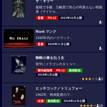
ザ・キラー
孤独で冷徹、几帳面で良心の呵責もない暗殺
者（マイケル...
監督
PG-12
2023年10月公開
-
Mank マンク
1930年代のハリウッド...
監督
2020年11月公開
-
蜘蛛の巣を払う女
背中にドラゴンのタトゥー...
製作総指揮
PG-12
動画配信
2019年1月公開
★★★☆
☆
3
ヒッチコック／トリュフォー
1962年、映画監督のフ...
出演
動画配信
2016年12月公開
★★★★☆
16