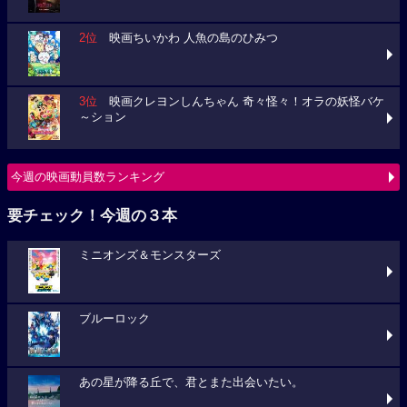
2位
映画ちいかわ 人魚の島のひみつ
3位
映画クレヨンしんちゃん 奇々怪々！オラの妖怪バケ
～ション
今週の映画動員数ランキング
要チェック！今週の３本
ミニオンズ＆モンスターズ
ブルーロック
あの星が降る丘で、君とまた出会いたい。