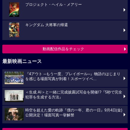
プロジェクト・ヘイル・メアリー
キングダム 大将軍の帰還
動画配信作品をチェック
最新映画ニュース
『4アウト ─もう一度、プレイボール─』物語のはじまり
を感じる場面写真が到着！スポーツイベ...
＜生成 AI＞と一緒に完成披露試写会を開催!?『5秒で完全
犯罪を生成する方法』
時空を超えた愛の軌跡『僕の一年、君の一日』9月4日(金)
公開決定！場面写真一挙解禁