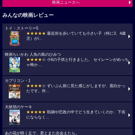
映画ニュースへ
みんなの映画レビュー
トイ・ストーリー5
★★★★★
最近街を歩いていても小さい子（特に3、4歳
児）がi...
映画ちいかわ 人魚の島のひみつ
★★★★
☆ 小6の子供と行きました。 セイレーンがめっち
ゃ怖か...
カプリコン・1
★★★★
☆ ずいぶん前に見た感じがしますが、面白かっ
たです。作...
大統領のケーキ
★★★★★
戦禍や圧政の中でどう生きていくのか、下劣
にならなく...
あの花が咲く丘で、君とまた出会えたら。