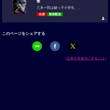
撃
三木一郎は鍵っ子小学生、...
出演
動画配信
-
このページをシェアする
（
広告を非表示にするには
）