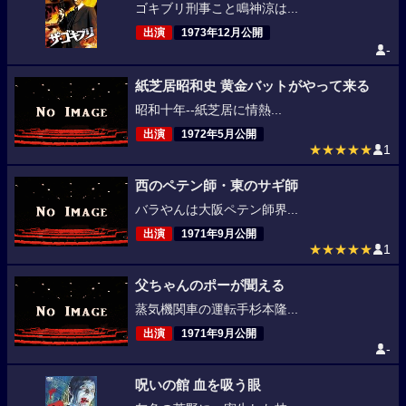
ゴキブリ刑事こと鳴神涼は...
出演
1973年12月公開
-
紙芝居昭和史 黄金バットがやって来る
昭和十年--紙芝居に情熱...
出演
1972年5月公開
★★★★★
1
西のペテン師・東のサギ師
バラやんは大阪ペテン師界...
出演
1971年9月公開
★★★★★
1
父ちゃんのポーが聞える
蒸気機関車の運転手杉本隆...
出演
1971年9月公開
-
呪いの館 血を吸う眼