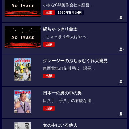
小さなCM製作会社を経営...
出演
1970年5月公開
-
続ちゃっきり金太
--ちゃっきり金太はやっ...
出演
-
クレージーのぶちゃむくれ大発見
東西電気の花川戸は、課長...
出演
-
日本一の男の中の男
口八丁、手八丁の有能な造...
出演
-
女の中にいる他人