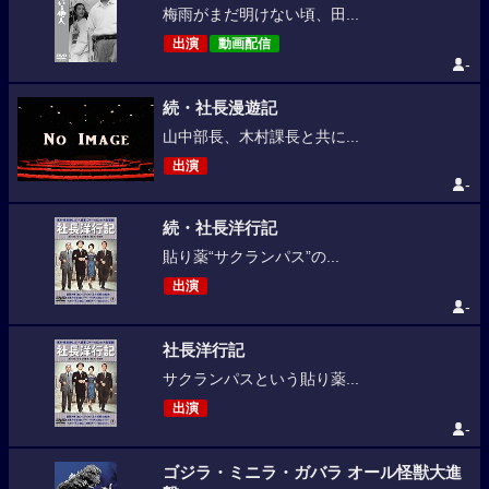
梅雨がまだ明けない頃、田...
出演
動画配信
-
続・社長漫遊記
山中部長、木村課長と共に...
出演
-
続・社長洋行記
貼り薬“サクランパス”の...
出演
-
社長洋行記
サクランパスという貼り薬...
出演
-
ゴジラ・ミニラ・ガバラ オール怪獣大進