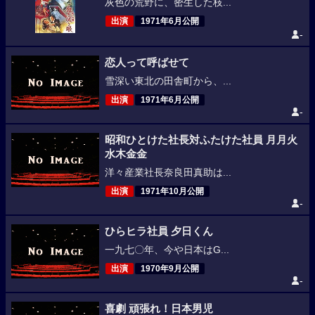
灰色の荒野に、密生した枝...
出演
1971年6月公開
-
恋人って呼ばせて
雪深い東北の田舎町から、...
出演
1971年6月公開
-
昭和ひとけた社長対ふたけた社員 月月火
水木金金
洋々産業社長奈良田真助は...
出演
1971年10月公開
-
ひらヒラ社員 夕日くん
一九七〇年、今や日本はG...
出演
1970年9月公開
-
喜劇 頑張れ！日本男児