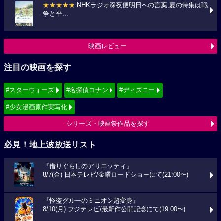
★★★★★
NHKラジオ深夜便明日への言葉,夏の特集は戦
争と平...
映画レビュー
注目の映画を探す
#スターウォーズ
#名探偵コナン
#ディズニー
#少女漫画原作実写化
シリーズ・映画祭作品を探す
必見！地上波放送リスト
『借りぐらしのアリエッティ』
8/7(金) 日本テレビ/金曜ロードショーにて(21:00〜)
『怪盗グルーのミニオン超変身』
8/10(月) フジテレビ/最新作公開記念にて(19:00〜)