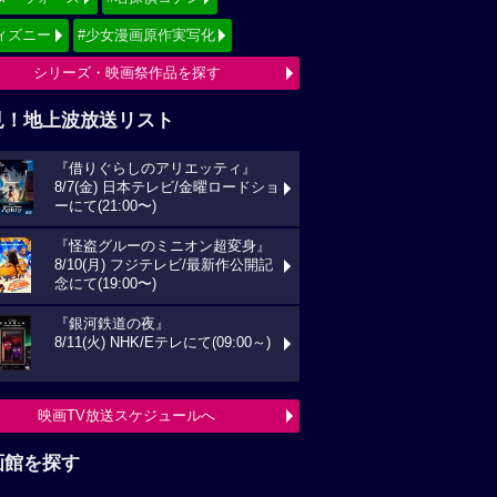
ィズニー
#少女漫画原作実写化
シリーズ・映画祭作品を探す
見！地上波放送リスト
『借りぐらしのアリエッティ』
8/7(金) 日本テレビ/金曜ロードショ
ーにて(21:00〜)
『怪盗グルーのミニオン超変身』
8/10(月) フジテレビ/最新作公開記
念にて(19:00〜)
『銀河鉄道の夜』
8/11(火) NHK/Eテレにて(09:00～)
映画TV放送スケジュールへ
画館を探す