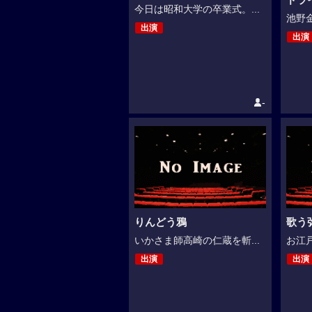
今日は昭和大学の卒業式。...
池野金
出演
出演
-
りんどう鴉
歌う
いかさま師高崎の仁蔵を斬...
お江戸
出演
出演