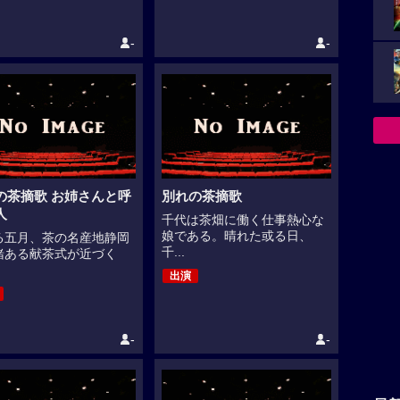
-
-
の茶摘歌 お姉さんと呼
別れの茶摘歌
人
千代は茶畑に働く仕事熱心な
娘である。晴れた或る日、
る五月、茶の名産地静岡
千...
緒ある献茶式が近づく
出演
-
-