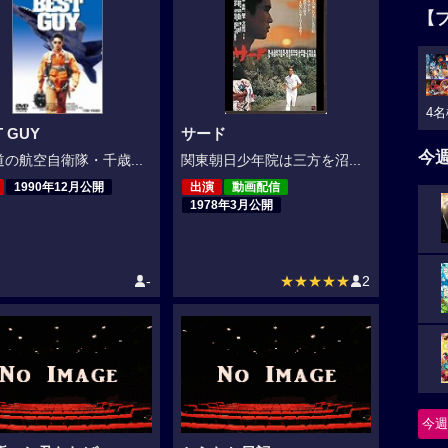
【
4名
T GUY
サード
今
の航空自衛隊・千歳...
関東朝日少年院は三方を沼...
1990年12月公開
出演
動画配信
1978年3月公開
-
★★★★★
2
今週