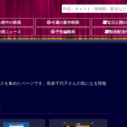
上映中の映画
今週の新作映画
近日公開
映画ニュース
予告編動画
動画配信
スを集めたページです。島倉千代子さんの気になる情報
品