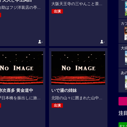
大阪天王寺の三やんこと茶...
助はフジ洋装店の亭...
出演
カ
-
-
大
あ
弥次喜多 黄金道中
いで湯の姉妹
日本橋を振出しに旅...
北陸の山々に囲まれた山中...
出演
注
#ス