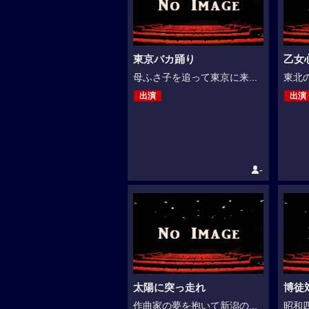
東京バカ踊り
乙女
母ふさ子を追って東京に来...
東北の
出演
出演
-
太陽に突っ走れ
博徒
作曲家の夢を抱いて新潟の...
昭和四