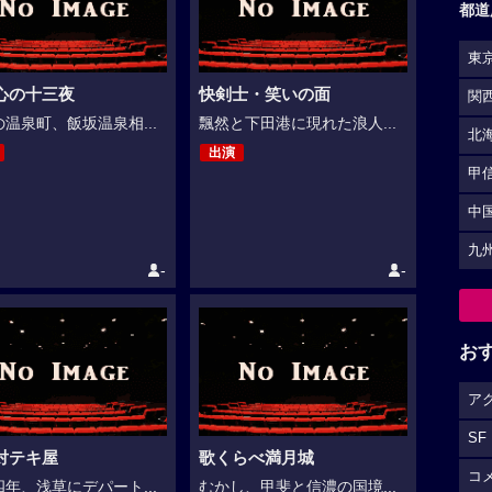
都道
東
心の十三夜
快剣士・笑いの面
関
温泉町、飯坂温泉相...
飄然と下田港に現れた浪人...
北
出演
甲
中
九
-
-
お
ア
SF
対テキ屋
歌くらべ満月城
コ
年、浅草にデパート...
むかし、甲斐と信濃の国境...