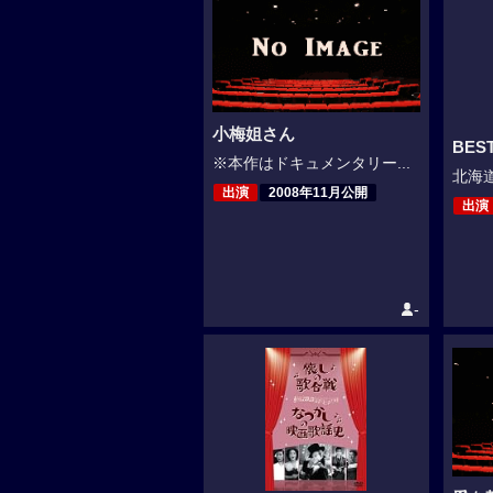
小梅姐さん
BES
※本作はドキュメンタリー...
北海道
出演
2008年11月公開
出演
-