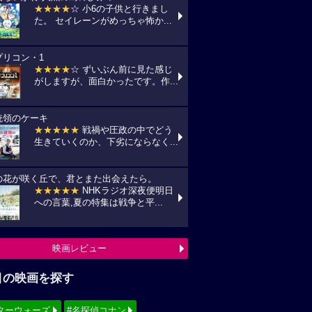
★★★★
☆ 小6の子供と行きまし
た。 セイレーンがめっちゃ怖か...
プリコン・1
★★★★
☆ ずいぶん前に見た感じ
がしますが、面白かったです。作...
統領のケーキ
★★★★★
戦禍や圧政の中でどう
生きていくのか、下劣にならなく...
の花が咲く丘で、君とまた出会えたら。
★★★★★
NHKラジオ深夜便明日
への言葉,夏の特集は戦争と平...
映画レビュー
目の映画を探す
ターウォーズ
#名探偵コナン