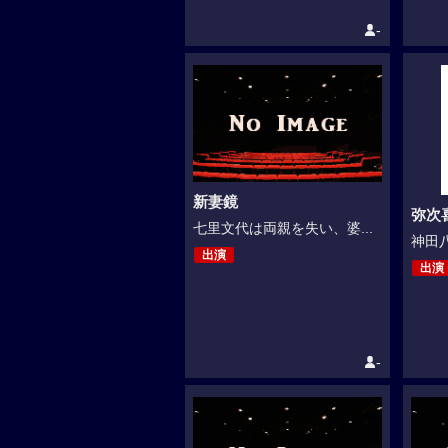
-
新妻鏡
弥次
七里文代は両親を失い、婆...
神田八
出演
出演
-