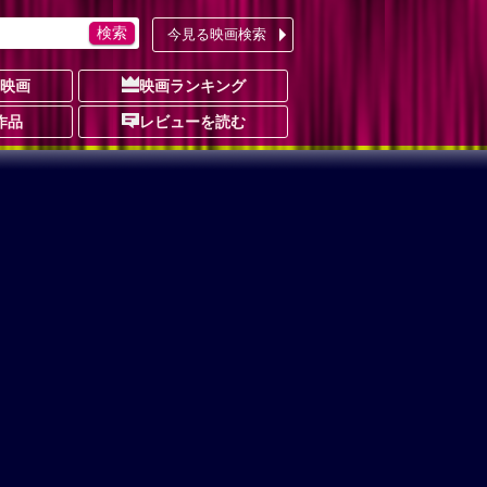
今見る映画検索
の映画
映画ランキング
作品
レビューを読む