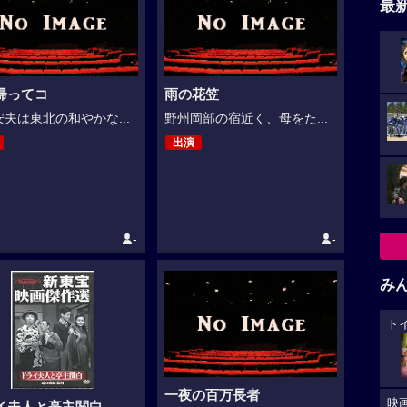
最
帰ってコ
雨の花笠
夫は東北の和やかな...
野州岡部の宿近く、母をた...
出演
-
-
み
ト
一夜の百万長者
映
イ夫人と亭主関白