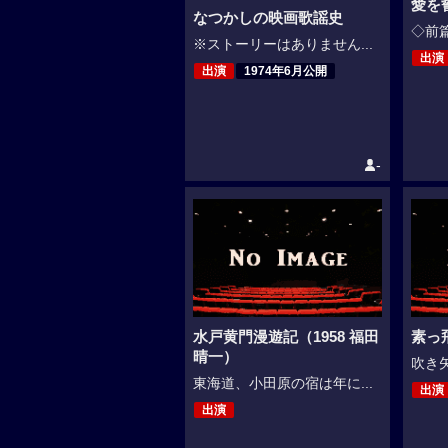
愛を
なつかしの映画歌謡史
◇前篇
※ストーリーはありません...
出演
出演
1974年6月公開
-
水戸黄門漫遊記（1958 福田
素っ
晴一）
吹き矢
東海道、小田原の宿は年に...
出演
出演