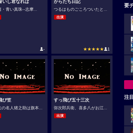
誓いし君なれば
からたち日記
要
・青い真珠--志摩...
つるはものごころついたと...
出演
-
★★★★★
1
注
飛び笠
すっ飛び五十三次
の名人猪之助は旗本...
弥次郎兵衛、喜多八がお江...
出演