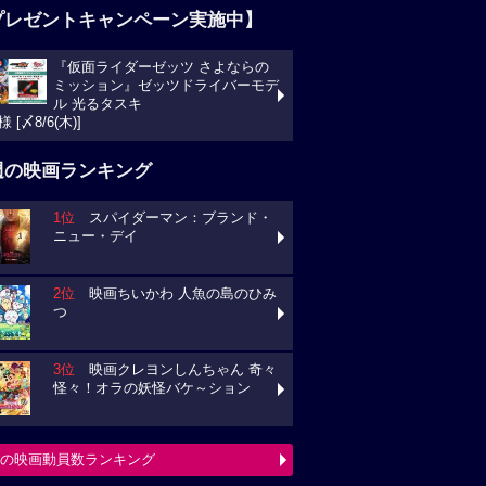
プレゼントキャンペーン実施中】
『仮面ライダーゼッツ さよならの
ミッション』ゼッツドライバーモデ
ル 光るタスキ
様 [〆8/6(木)]
週の映画ランキング
1位
スパイダーマン：ブランド・
ニュー・デイ
2位
映画ちいかわ 人魚の島のひみ
つ
3位
映画クレヨンしんちゃん 奇々
怪々！オラの妖怪バケ～ション
の映画動員数ランキング