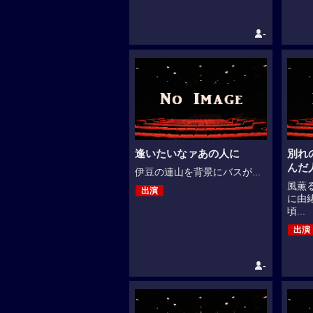
-
逢いたいなァあの人に
別れ
んだ
伊豆の連山を背景にバスが...
風薫
出演
に由
頃...
出演
-