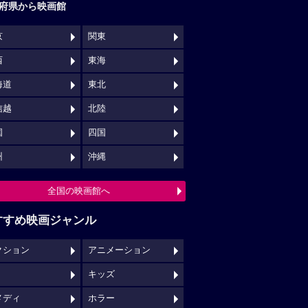
府県から映画館
京
関東
西
東海
海道
東北
信越
北陸
国
四国
州
沖縄
全国の映画館へ
すすめ映画ジャンル
クション
アニメーション
キッズ
メディ
ホラー