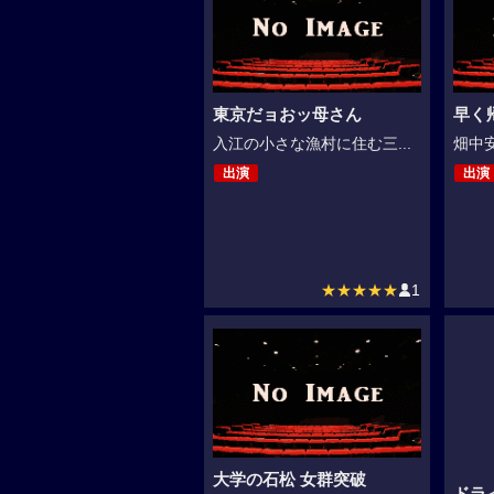
東京だョおッ母さん
早く
入江の小さな漁村に住む三...
畑中安
出演
出演
★★★★★
1
大学の石松 女群突破
ドラ