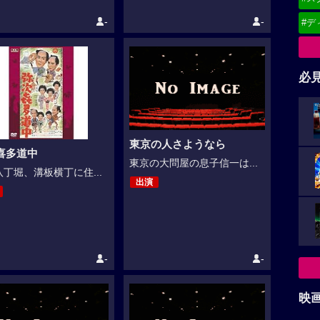
-
-
#デ
必
東京の人さようなら
喜多道中
東京の大問屋の息子信一は...
丁堀、溝板横丁に住...
出演
-
-
映