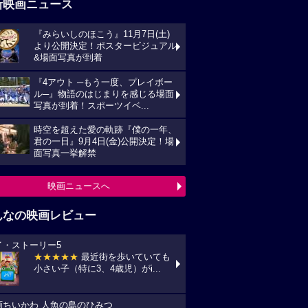
新映画ニュース
『みらいしのほこう』11月7日(土)
より公開決定！ポスタービジュアル
&場面写真が到着
『4アウト ─もう一度、プレイボー
ル─』物語のはじまりを感じる場面
写真が到着！スポーツイベ...
時空を超えた愛の軌跡『僕の一年、
君の一日』9月4日(金)公開決定！場
面写真一挙解禁
映画ニュースへ
んなの映画レビュー
イ・ストーリー5
★★★★★
最近街を歩いていても
小さい子（特に3、4歳児）がi...
画ちいかわ 人魚の島のひみつ